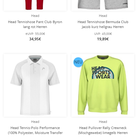
Head
Head
Head Tennishose Pant Club Byron
Head Tennishose Bermuda Club
lang rot Herren
Jacob kurz hellgrau Herren
eUVP:
55,00€
UVP:
45,00€
34,95€
19,89€
NEU
Head
Head
Head Tennis-Polo Performance
Head Pullover Rally Crewneck
(100% Polyester, Moisture Transfer
(Mischgewebe) limegelb Herren
Microfiber Technologie) 2025