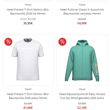
Head
Head
Head Freizeit-T-Shirt Motion (Bio-
Head Pullover Classic V-Ausschnitt
Baumwolle) 2026 lila Herren
(Baumwolle) navyblau Herren
eUVP:
60,00€
60,00€
35,95€
54,00€
10% reduziert
10% reduziert
Head
Head
Head Freizeit-T-Shirt Motion (Bio-
Head Kapuzenpullover Rally Hoodie
Baumwolle) 2026 weiss Herren
Full-Zip (Mischgewebe) 2026 türkis
Herren
52,95€
57,95€
47,66€
52,16€