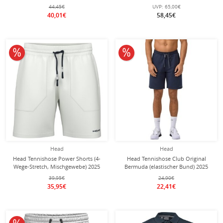
kurz grün Herren
kurz navyblau Herren
44,45€
UVP:
65,00€
40,01€
58,45€
10% reduziert
10% reduziert
Head
Head
Head Tennishose Power Shorts (4-
Head Tennishose Club Original
Wege-Stretch, Mischgewebe) 2025
Bermuda (elastischer Bund) 2025
kurz weiss Herren
kurz navyblau Herren
39,95€
24,90€
35,95€
22,41€
10% reduziert