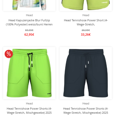
Head
Head
Head Kapuzenjacke Blur Fullzip
Head Tennishose Power Short (4-
(100% Polyester) weiss/bunt Herren
Wege-Stretch,
feuchtigkeitsabsorbierend) 2025
69,95€
36,95€
kurz limegelb Herren
62,95€
33,26€
10% reduziert
Head
Head
Head Tennishose Power Shorts (4-
Head Tennishose Power Shorts (4-
Wege-Stretch, Mischgewebe) 2025
Wege-Stretch, Mischgewebe) 2025