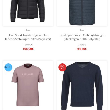
Head
Head
Head Sport-Isolationsjacke Club
Head Sport-Weste Club Lightweight
Kinetic (Stehkragen, 100% Polyester)
(Stehkragen, 100% Polyester)
schwarz Herren
navyblau Herren
120,00€
71,95€
108,00€
64,76€
10% reduziert
NEU