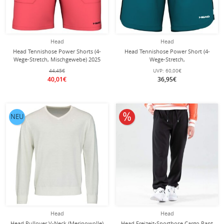
Head
Head
Head Tennishose Power Shorts (4-
Head Tennishose Power Short (4-
Wege-Stretch, Mischgewebe) 2025
Wege-Stretch,
kurz graperot Herren
feuchtigkeitsabsorbierend) 2025
44,45€
UVP:
60,00€
kurz tealblau Herren
40,01€
36,95€
10% reduziert
NEU
Head
Head
Head Pullover V-Neck (Merinowolle)
Head Freizeit-Sporthose Cargo Pant