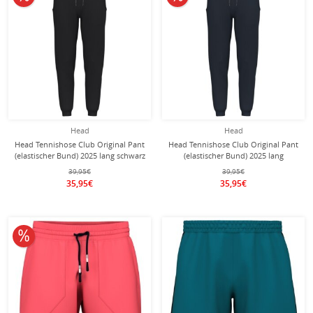
Head
Head
Head Tennishose Club Original Pant
Head Tennishose Club Original Pant
(elastischer Bund) 2025 lang schwarz
(elastischer Bund) 2025 lang
Herren
navyblau Herren
39,95€
39,95€
35,95€
35,95€
10% reduziert