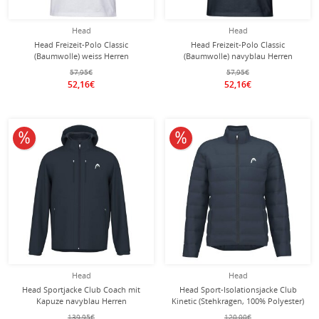
Head
Head
Head Freizeit-Polo Classic
Head Freizeit-Polo Classic
(Baumwolle) weiss Herren
(Baumwolle) navyblau Herren
57,95€
57,95€
52,16€
52,16€
10% reduziert
10% reduziert
Head
Head
Head Sportjacke Club Coach mit
Head Sport-Isolationsjacke Club
Kapuze navyblau Herren
Kinetic (Stehkragen, 100% Polyester)
navyblau Herren
139,95€
120,00€