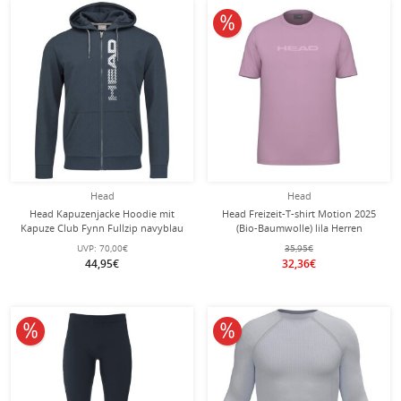
10% reduziert
Head
Head
Head Kapuzenjacke Hoodie mit
Head Freizeit-T-shirt Motion 2025
Kapuze Club Fynn Fullzip navyblau
(Bio-Baumwolle) lila Herren
Herren
UVP:
70,00€
35,95€
44,95€
32,36€
10% reduziert
10% reduziert