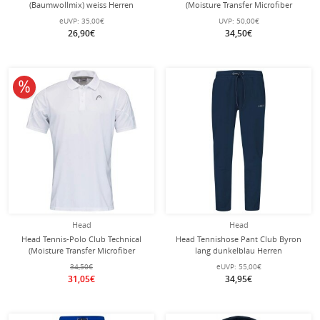
(Baumwollmix) weiss Herren
(Moisture Transfer Microfiber
Technologie) dunkelblau Herren
eUVP:
35,00€
UVP:
50,00€
26,90€
34,50€
10% reduziert
Head
Head
Head Tennis-Polo Club Technical
Head Tennishose Pant Club Byron
(Moisture Transfer Microfiber
lang dunkelblau Herren
Technologie) weiss/weiss Herren
34,50€
eUVP:
55,00€
31,05€
34,95€