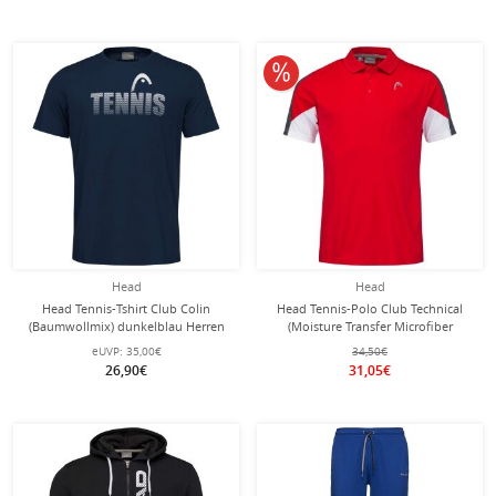
10% reduziert
Head
Head
Head Tennis-Tshirt Club Colin
Head Tennis-Polo Club Technical
(Baumwollmix) dunkelblau Herren
(Moisture Transfer Microfiber
Technologie) rot Herren
eUVP:
35,00€
34,50€
26,90€
31,05€