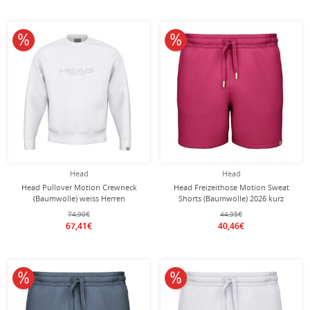
10% reduziert
10% reduziert
Head
Head
Head Pullover Motion Crewneck
Head Freizeithose Motion Sweat
(Baumwolle) weiss Herren
Shorts (Baumwolle) 2026 kurz
magenta Herren
74,90€
44,95€
67,41€
40,46€
10% reduziert
10% reduziert