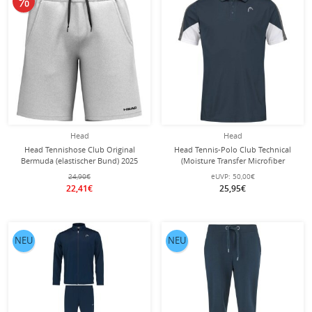
Head
Head
Head Tennishose Club Original
Head Tennis-Polo Club Technical
Bermuda (elastischer Bund) 2025
(Moisture Transfer Microfiber
kurz grau Herren
Technologie) navyblau Herren
24,90€
eUVP:
50,00€
22,41€
25,95€
NEU
NEU