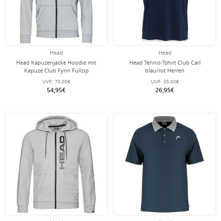
Head
Head
Head Kapuzenjacke Hoodie mit
Head Tennis-Tshirt Club Carl
Kapuze Club Fynn Fullzip
blau/rot Herren
graumeliert Herren
UVP:
70,00€
UVP:
35,00€
54,95€
26,95€