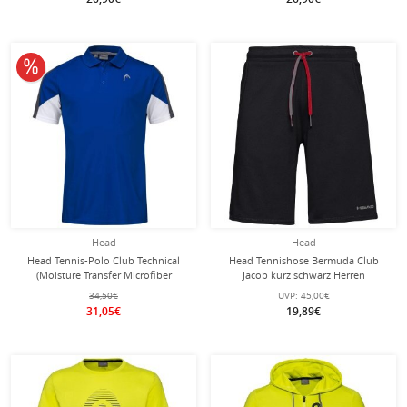
10% reduziert
Head
Head
Head Tennis-Polo Club Technical
Head Tennishose Bermuda Club
(Moisture Transfer Microfiber
Jacob kurz schwarz Herren
Technologie) royalblau Herrem
34,50€
UVP:
45,00€
31,05€
19,89€