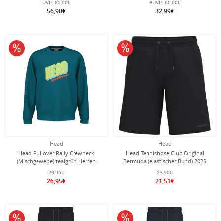
UVP:
85,00€
eUVP:
60,00€
weiss/grau Herren
56,90€
32,99€
10% reduziert
10% reduziert
Head
Head
Head Pullover Rally Crewneck
Head Tennishose Club Original
(Mischgewebe) tealgrün Herren
Bermuda (elastischer Bund) 2025
kurz schwarz Herren
29,95€
23,90€
26,95€
21,51€
10% reduziert
10% reduziert