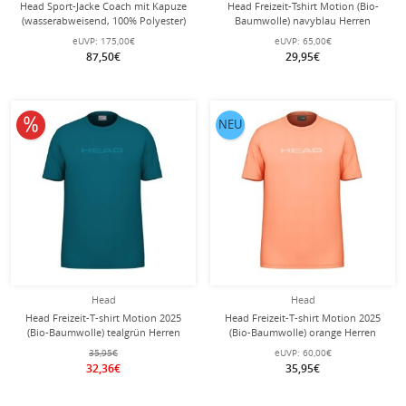
Head Sport-Jacke Coach mit Kapuze
Head Freizeit-Tshirt Motion (Bio-
(wasserabweisend, 100% Polyester)
Baumwolle) navyblau Herren
schwarz Herren
eUVP:
175,00€
eUVP:
65,00€
87,50€
29,95€
10% reduziert
NEU
Head
Head
Head Freizeit-T-shirt Motion 2025
Head Freizeit-T-shirt Motion 2025
(Bio-Baumwolle) tealgrün Herren
(Bio-Baumwolle) orange Herren
35,95€
eUVP:
60,00€
32,36€
35,95€