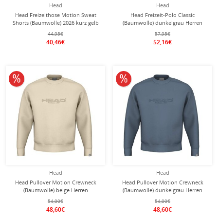
Head
Head
Head Freizeithose Motion Sweat
Head Freizeit-Polo Classic
Shorts (Baumwolle) 2026 kurz gelb
(Baumwolle) dunkelgrau Herren
Herren
44,95€
57,95€
40,46€
52,16€
10% reduziert
10% reduziert
Head
Head
Head Pullover Motion Crewneck
Head Pullover Motion Crewneck
(Baumwolle) beige Herren
(Baumwolle) dunkelgrau Herren
54,00€
54,00€
48,60€
48,60€