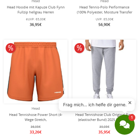
Head
Head
Head Hoodie mit Kapuze Club Fynn
Head Tennis-Polo Performance
Fullzip hellgrau Herren
(100% Polyester, Moisture Transfer
Microfiber Technologie) 2025
eUVP:
65,00€
UVP:
85,00€
navyblau Herren
36,95€
56,90€
10% reduziert
10% reduziert
Head
Head
Head Tennishose Power Short (4-
Head Tennishose Club Original Pant
Wege-Stretch,
(elastischer Bund) 2025 lang grau
feuchtigkeitsabsorbierend) 2025
Herren
36,95€
39,95€
kurz orange Herren
33,26€
35,95€