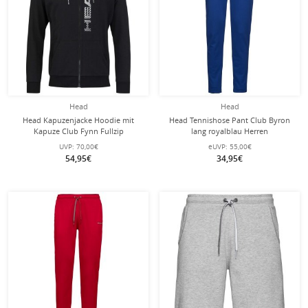
Head
Head
Head Kapuzenjacke Hoodie mit
Head Tennishose Pant Club Byron
Kapuze Club Fynn Fullzip
lang royalblau Herren
schwarz/weiss Herren
UVP:
70,00€
eUVP:
55,00€
54,95€
34,95€