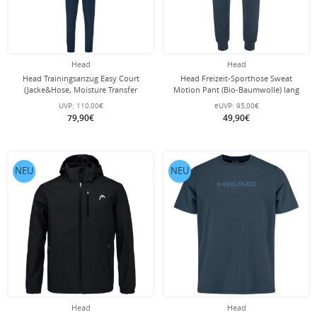
Head
Head
Head Trainingsanzug Easy Court
Head Freizeit-Sporthose Sweat
(Jacke&Hose, Moisture Transfer
Motion Pant (Bio-Baumwolle) lang
Microfiber Technologie) dunkelblau
navyblau Herren
UVP:
110,00€
eUVP:
95,00€
Herren
79,90€
49,90€
NEU
NEU
Head
Head