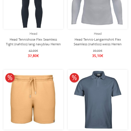
Head
Head
Head Tennishose Flex Seamless
Head Tennis-Langarmshirt Flex
Tight (nahtlos) lang navyblau Herren
Seamless (nahtlos) weiss Herren
42,00€
39,00€
37,80€
35,10€
10% reduziert
10% reduziert