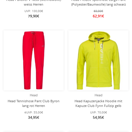
weiss Herren
(Polyester/Baumwolle) lang schwarz
Herren
UVP:
100,00€
69,90€
79,90€
62,91€
Head
Head
Head Tennishose Pant Club Byron
Head Kapuzenjacke Hoodie mit
lang rot Herren
Kapuze Club Fynn Fullzip gelb
Herren
eUVP:
55,00€
UVP:
70,00€
34,95€
54,95€