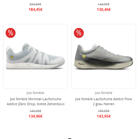
schwarz Herren
204,95€
144,95€
184,45€
130,46€
10% reduziert
10% reduziert
Joe Nimble
Joe Nimble
Joe Nimble Minimal-Laufschuhe
Joe Nimble Laufschuhe Addict Flow
Addict (Zero Drop, breite Zehenbox)
2 grau Herren
2026 grau/blau Herren
149,95€
159,95€
134,96€
143,95€