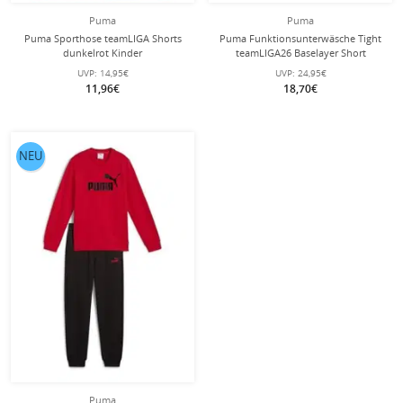
Puma
Puma
Puma Sporthose teamLIGA Shorts
Puma Funktionsunterwäsche Tight
dunkelrot Kinder
teamLIGA26 Baselayer Short
schwarz Jungen
UVP:
14,95€
UVP:
24,95€
11,96€
18,70€
NEU
Puma