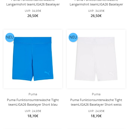
Langarmshirt teamLIGA26 Baselayer
Langarmshirt teamLIGA26 Baselayer
Tee rot Jungen
Tee schwarz Jungen
UVP:
34,95€
UVP:
34,95€
26,50€
26,50€
NEU
NEU
Puma
Puma
Puma Funktionsunterwäsche Tight
Puma Funktionsunterwäsche Tight
teamLIGA26 Baselayer Short blau
teamLIGA26 Baselayer Short weiss
Jungen
Jungen
UVP:
24,95€
UVP:
24,95€
18,70€
18,70€