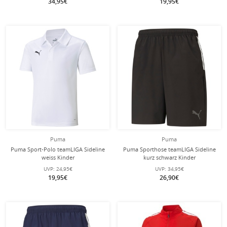
34,95€
19,95€
Puma
Puma
Puma Sport-Polo teamLIGA Sideline
Puma Sporthose teamLIGA Sideline
weiss Kinder
kurz schwarz Kinder
UVP:
24,95€
UVP:
34,95€
19,95€
26,90€