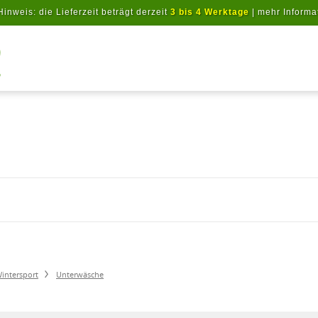
Hinweis: die Lieferzeit beträgt derzeit
3 bis 4 Werktage
|
mehr Informa
Artikel suchen
intersport
Unterwäsche