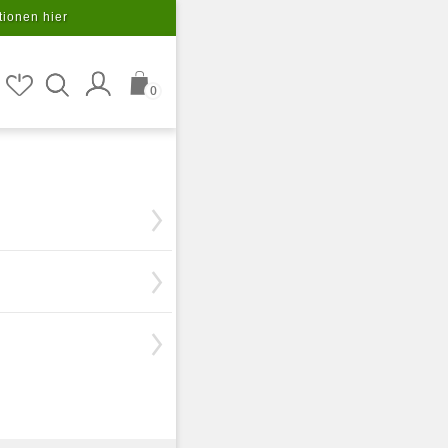
tionen hier
0