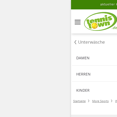
Zum Hauptinhalt springen
aktueller 
.de
Unterwäsche
DAMEN
HERREN
KINDER
Startseite
More Sports
W