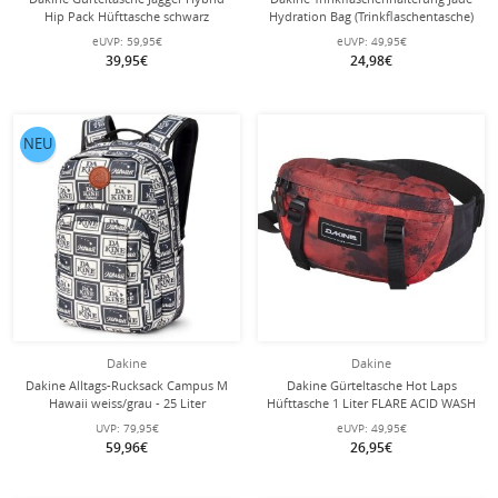
Hip Pack Hüfttasche schwarz
Hydration Bag (Trinkflaschentasche)
18x12x29cm begie/braun
eUVP:
59,95€
eUVP:
49,95€
39,95€
24,98€
NEU
Dakine
Dakine
Dakine Alltags-Rucksack Campus M
Dakine Gürteltasche Hot Laps
Hawaii weiss/grau - 25 Liter
Hüfttasche 1 Liter FLARE ACID WASH
weinrot
UVP:
79,95€
eUVP:
49,95€
59,96€
26,95€