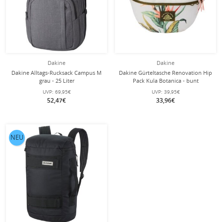
Dakine
Dakine
Dakine Alltags-Rucksack Campus M
Dakine Gürteltasche Renovation Hip
grau - 25 Liter
Pack Kula Botanica - bunt
UVP:
69,95€
UVP:
39,95€
52,47€
33,96€
NEU