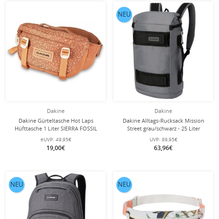
NEU
Dakine
Dakine
Dakine Gürteltasche Hot Laps
Dakine Alltags-Rucksack Mission
Hüfttasche 1 Liter SIERRA FOSSIL
Street grau/schwarz - 25 Liter
orange/braun
eUVP:
49,95€
UVP:
89,95€
19,00€
63,96€
NEU
NEU