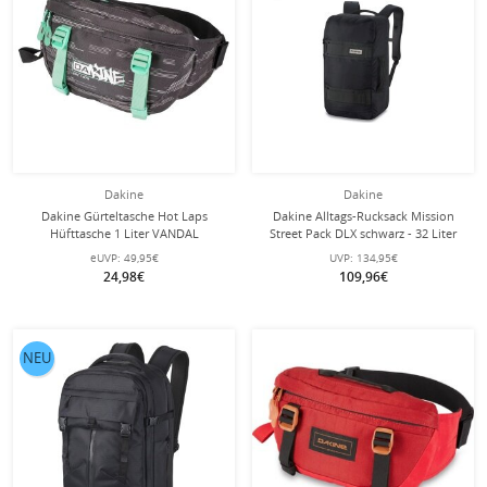
Dakine
Dakine
Dakine Gürteltasche Hot Laps
Dakine Alltags-Rucksack Mission
Hüfttasche 1 Liter VANDAL
Street Pack DLX schwarz - 32 Liter
schwarz/türkis
eUVP:
49,95€
UVP:
134,95€
24,98€
109,96€
NEU