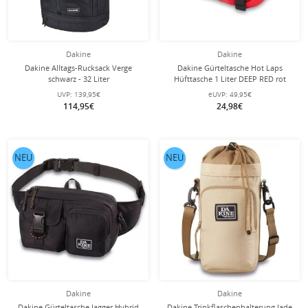
Dakine
Dakine
Dakine Alltags-Rucksack Verge
Dakine Gürteltasche Hot Laps
schwarz - 32 Liter
Hüfttasche 1 Liter DEEP RED rot
UVP:
139,95€
eUVP:
49,95€
114,95€
24,98€
NEU
NEU
Dakine
Dakine
Dakine Gürteltasche Jagger Hybrid
Dakine Trinkflaschenhalterung Jade