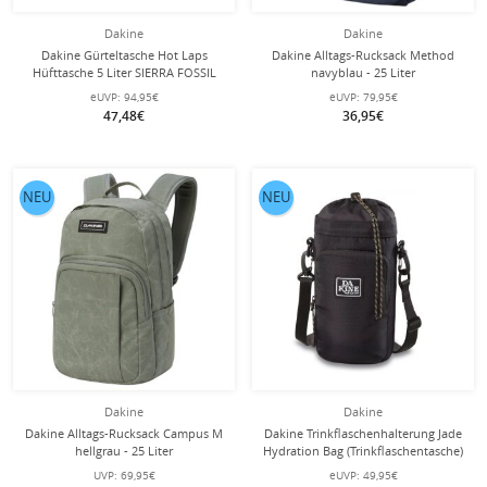
Dakine
Dakine
Dakine Gürteltasche Hot Laps
Dakine Alltags-Rucksack Method
Hüfttasche 5 Liter SIERRA FOSSIL
navyblau - 25 Liter
braun
eUVP:
94,95€
eUVP:
79,95€
47,48€
36,95€
NEU
NEU
Dakine
Dakine
Dakine Alltags-Rucksack Campus M
Dakine Trinkflaschenhalterung Jade
hellgrau - 25 Liter
Hydration Bag (Trinkflaschentasche)
18x12x29cm schwarz
UVP:
69,95€
eUVP:
49,95€