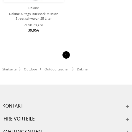
Dakine
Dakine Alltags-Rucksack Mission
Street schwarz - 25 Liter
eUVP:
89,95€
39,95€
1
Startseite
Outdoor
Outdoortaschen
Dakine
KONTAKT
IHRE VORTEILE
ZAHLUNGSARTEN