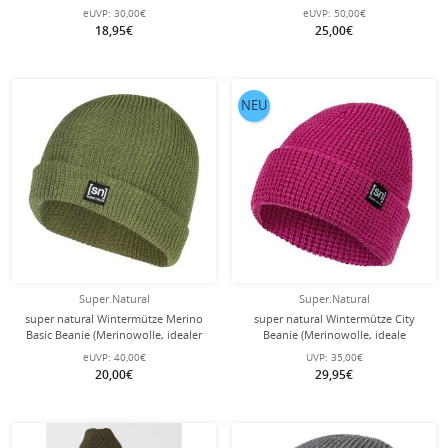
Merinowolle) blau - 1 Stück
- 1 Stück
eUVP:
30,00€
eUVP:
50,00€
18,95€
25,00€
NEU
Super.Natural
Super.Natural
super natural Wintermütze Merino
super natural Wintermütze City
Basic Beanie (Merinowolle, idealer
Beanie (Merinowolle, ideale
Wärmeschutz) grün - 1 Stück
Thermoregulation) fuchsia - 1 Stück
eUVP:
40,00€
UVP:
35,00€
20,00€
29,95€