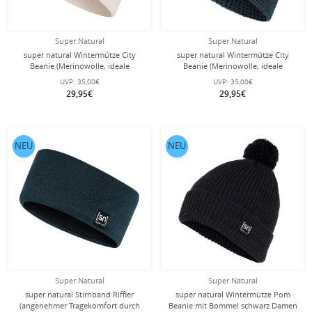
Super.Natural
Super.Natural
super natural Wintermütze City
super natural Wintermütze City
Beanie (Merinowolle, ideale
Beanie (Merinowolle, ideale
Thermoregulation) weiss - 1 Stück
Thermoregulation) blau - 1 Stück
UVP:
35,00€
UVP:
35,00€
29,95€
29,95€
NEU
NEU
Super.Natural
Super.Natural
super natural Stirnband Riffler
super natural Wintermütze Pom
(angenehmer Tragekomfort durch
Beanie mit Bommel schwarz Damen