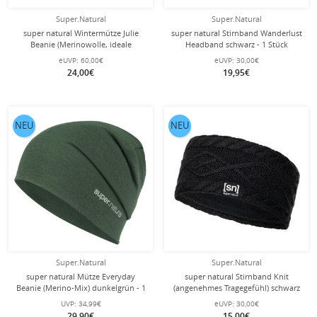
Super.Natural
Super.Natural
super natural Wintermütze Julie
super natural Stirnband Wanderlust
Beanie (Merinowolle, ideale
Headband schwarz - 1 Stück
Thermoregulation) schwarz - 1 Stück
eUVP:
60,00€
eUVP:
30,00€
24,00€
19,95€
NEU
NEU
Super.Natural
Super.Natural
super natural Mütze Everyday
super natural Stirnband Knit
Beanie (Merino-Mix) dunkelgrün - 1
(angenehmes Tragegefühl) schwarz
Stück
Damen - 1 Stück
UVP:
34,99€
eUVP:
30,00€
29,90€
15,00€