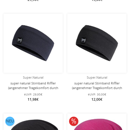
Super.Natural
Super.Natural
super natural Stirnband Riffler
super natural Stirnband Riffler
(angenehmer Tragekomfort durch
(angenehmer Tragekomfort durch
Merinowolle) dunkelblau - 1 Stück
Merinowolle) schwarz - 1 Stück
eUVP:
29,95€
eUVP:
30,00€
11,98€
12,00€
10% reduziert
NEU