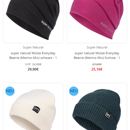
Super.Natural
Super.Natural
super natural Mütze Everyday
super natural Mütze Everyday
Beanie (Merino-Mix) schwarz - 1
Beanie (Merino-Mix) fuchsia - 1
Stück
Stück
UVP:
34,99€
27,95€
29,90€
25,16€
NEU
NEU