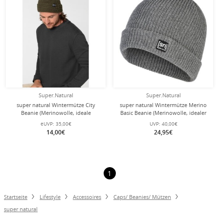
Super.Natural
Super.Natural
super natural Wintermütze City
super natural Wintermütze Merino
Beanie (Merinowolle, ideale
Basic Beanie (Merinowolle, idealer
Thermoregulation) avocado grün - 1
Wärmeschutz) kaschmirgrau - 1
eUVP:
35,00€
UVP:
40,00€
Stück
Stück
14,00€
24,95€
1
Startseite
Lifestyle
Accessoires
Caps/ Beanies/ Mützen
super natural