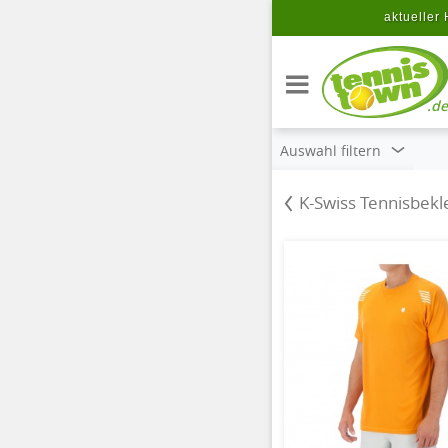
Zum Hauptinhalt springen
aktueller 
.de
Auswahl filtern
K-Swiss Tennisbekl