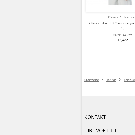
KSwiss Performa
KSwiss Tshirt BB Crew orange
S)
eUVP:
44,95€
13,48€
Startseite
Tennis
Tennis
KONTAKT
IHRE VORTEILE