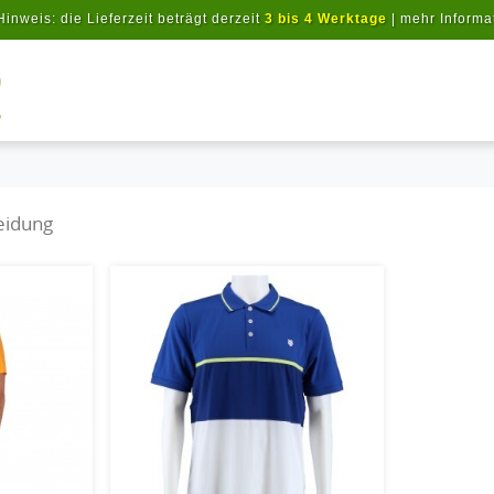
Hinweis: die Lieferzeit beträgt derzeit
3 bis 4 Werktage
|
mehr Informa
Artikel suchen
eidung