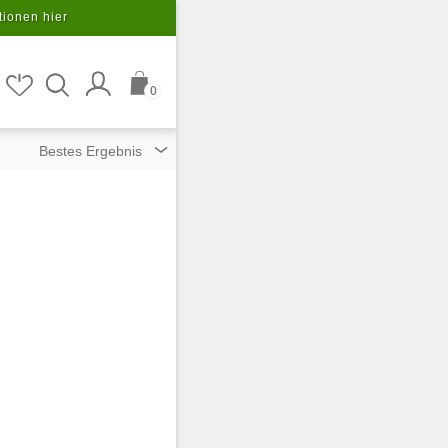
tionen hier
0