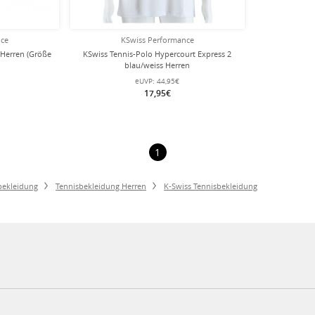
nce
KSwiss Performance
 Herren (Größe
KSwiss Tennis-Polo Hypercourt Express 2
blau/weiss Herren
eUVP:
44,95€
17,95€
1
bekleidung
Tennisbekleidung Herren
K-Swiss Tennisbekleidung