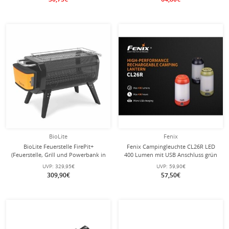
BioLite
Fenix
BioLite Feuerstelle FirePit+
Fenix Campingleuchte CL26R LED
(Feuerstelle, Grill und Powerbank in
400 Lumen mit USB Anschluss grün
einem)
UVP:
329,95€
UVP:
59,90€
309,90€
57,50€