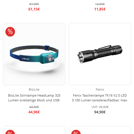
67,95€
13,50€
61,15€
11,85€
10% reduziert
BioLite
Fenix
BioLite Stirnlampe HeadLamp 325
Fenix Taschenlampe TK16 V2.0 LED
Lumen (vielseitige Modi und USB-
3.100 Lumen (wiederaufladbar, max.
Wiederaufladbarkeit) blaugrün
Reichweite 300 Meter) schwarz
49,95€
UVP:
99,90€
44,96€
94,90€
10% reduziert
10% reduziert