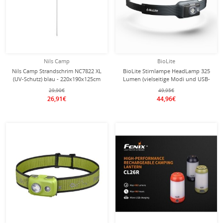
Nils Camp
BioLite
Nils Camp Strandschrim NC7822 XL
BioLite Stirnlampe HeadLamp 325
(UV-Schutz) blau - 220x190x125cm
Lumen (vielseitige Modi und USB-
Wiederaufladbarkeit) grau
29,90€
49,95€
26,91€
44,96€