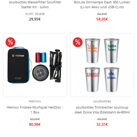
soulbottles Wasserfilter Soulfilter
BioLite Stirnlampe Dash 450 Lumen
Starter Kit - türkis
(Li-Ion Akku und USB-C) rot
eUVP:
39,90€
64,50€
29,95€
58,05€
10% reduziert
10% reduziert
Helinox
soulbottles
Helinox Frisbee-Wurfspiel HeliDisc -
soulbottles Trinkbecher soulcoup
1 Box
steel Dolce Vita (Edelstahl) 4x400ml
silber
89,95€
35,90€
80,96€
32,31€