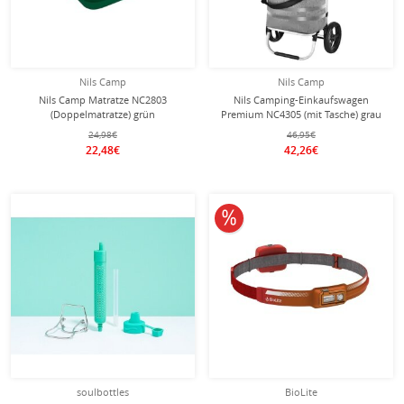
Nils Camp
Nils Camp
Nils Camp Matratze NC2803
Nils Camping-Einkaufswagen
(Doppelmatratze) grün
Premium NC4305 (mit Tasche) grau
-191x152x22cm
24,98€
46,95€
22,48€
42,26€
10% reduziert
soulbottles
BioLite