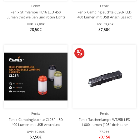
Fenix
Fenix
Fenix Stirnlampe HL16 LED 450
Fenix Campingleuchte CL26R LED
Lumen (mit weißen und roten Licht)
400 Lumen mit USB Anschluss rot
grün
UVP:
29,90€
UVP:
59,90€
28,50€
57,50€
10% reduziert
Fenix
Fenix
Fenix Campingleuchte CL26R LED
Fenix Taschenlampe WT25R LED
400 Lumen mit USB Anschluss
1.000 Lumen (105° drehbarer
schwarz
Lampenkopf) schwarz
UVP:
59,90€
77,95€
57,50€
70,15€