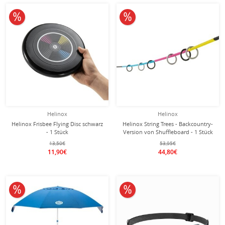
12% reduziert
17% reduziert
Helinox
Helinox
Helinox Frisbee Flying Disc schwarz
Helinox String Trees - Backcountry-
- 1 Stück
Version von Shuffleboard - 1 Stück
13,50€
53,95€
11,90€
44,80€
10% reduziert
10% reduziert