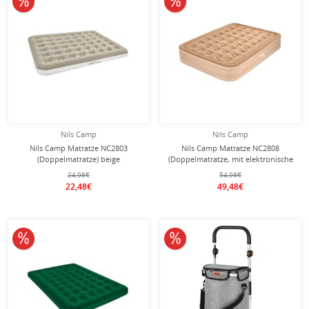
Nils Camp
Nils Camp
Nils Camp Matratze NC2803
Nils Camp Matratze NC2808
(Doppelmatratze) beige
(Doppelmatratze, mit elektronische
-191x152x22cm
Pumpe) beige - 200x145x35cm
24,98€
54,98€
22,48€
49,48€
10% reduziert
10% reduziert