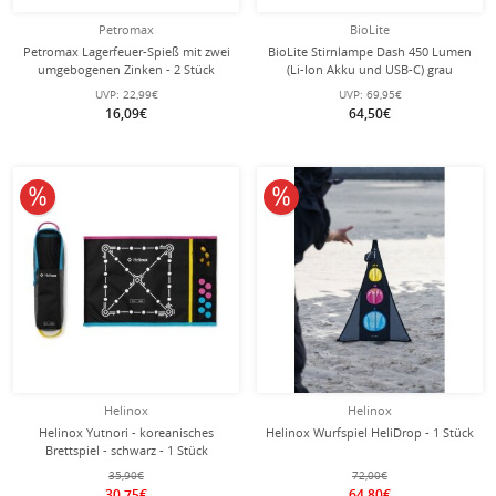
Petromax
BioLite
Petromax Lagerfeuer-Spieß mit zwei
BioLite Stirnlampe Dash 450 Lumen
umgebogenen Zinken - 2 Stück
(Li-Ion Akku und USB-C) grau
UVP:
22,99€
UVP:
69,95€
16,09€
64,50€
14% reduziert
10% reduziert
Helinox
Helinox
Helinox Yutnori - koreanisches
Helinox Wurfspiel HeliDrop - 1 Stück
Brettspiel - schwarz - 1 Stück
35,90€
72,00€
30,75€
64,80€