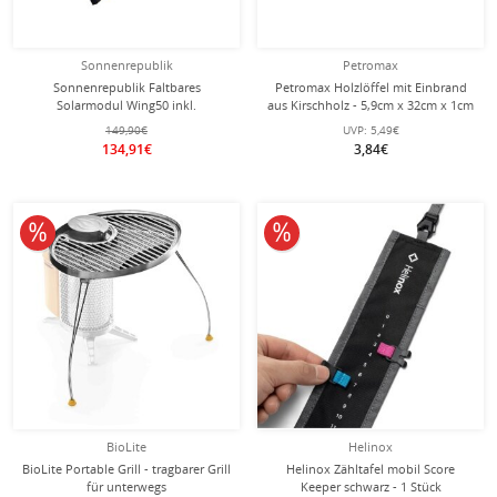
Sonnenrepublik
Petromax
Sonnenrepublik Faltbares
Petromax Holzlöffel mit Einbrand
Solarmodul Wing50 inkl.
aus Kirschholz - 5,9cm x 32cm x 1cm
Hohlstecker 5.5/2.1mm- 1 Stück
149,90€
UVP:
5,49€
134,91€
3,84€
10% reduziert
12% reduziert
BioLite
Helinox
BioLite Portable Grill - tragbarer Grill
Helinox Zähltafel mobil Score
für unterwegs
Keeper schwarz - 1 Stück