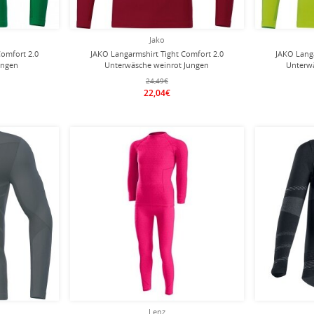
Jako
Comfort 2.0
JAKO Langarmshirt Tight Comfort 2.0
JAKO Langa
ungen
Unterwäsche weinrot Jungen
Unterw
24,49€
22,04€
Lenz