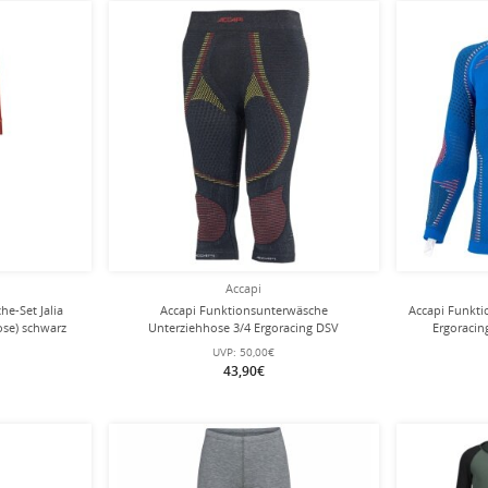
Accapi
e-Set Jalia
Accapi Funktionsunterwäsche
Accapi Funkt
ose) schwarz
Unterziehhose 3/4 Ergoracing DSV
Ergoracin
(Deutschland/Germany, warm) schwarz
UVP:
50,00€
Kinder
43,90€