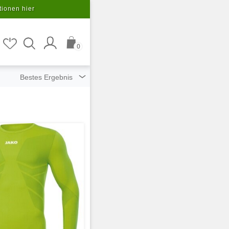
tionen hier
0
ziert