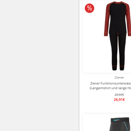
10% reduziert
Ziener
Ziener Funktionsunterwäsch
(Langarmshirt und lange H
Kinder
29,90€
26,91€