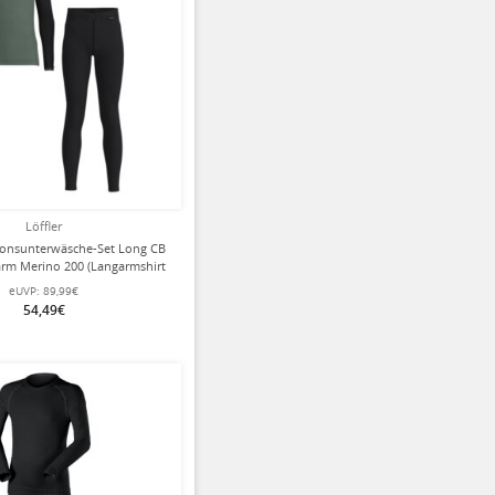
Löffler
tionsunterwäsche-Set Long CB
rm Merino 200 (Langarmshirt
Hose) grün/schwarz Kinder
eUVP:
89,99€
54,49€
ziert