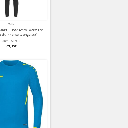
Odlo
shirt + Hose Active Warm Eco
ich, Innenseite angeraut)
che grau/schwarz Kinder
eUVP:
59,95€
29,98€
ziert