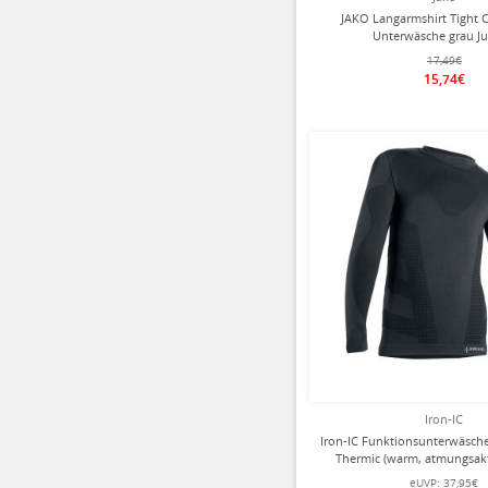
JAKO Langarmshirt Tight 
Unterwäsche grau J
17,49€
15,74€
Iron-IC
Iron-IC Funktionsunterwäsch
Thermic (warm, atmungsakt
Kinder
eUVP:
37,95€