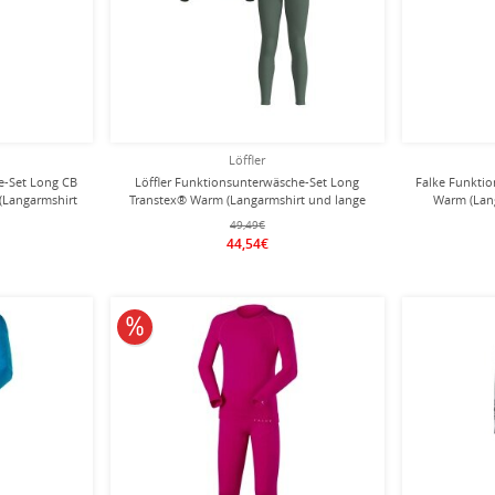
Löffler
e-Set Long CB
Löffler Funktionsunterwäsche-Set Long
Falke Funkti
(Langarmshirt
Transtex® Warm (Langarmshirt und lange
Warm (Lan
lau Kinder
Hose) pine grün Kinder
49,49€
44,54€
10% reduziert