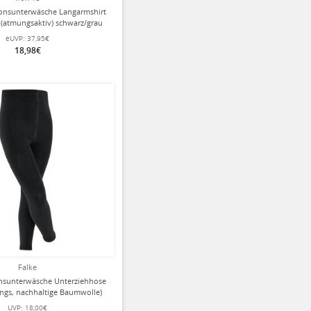
ionsunterwäsche Langarmshirt
(atmungsaktiv) schwarz/grau
Kinder
eUVP:
37,95€
18,98€
Falke
onsunterwäsche Unterziehhose
ings, nachhaltige Baumwolle)
schwarz Kinder
UVP:
18,00€