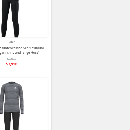
Falke
onsunterwäsche-Set Maximum
garmshirt und lange Hose)
schwarz Kinder
59,90€
53,91€