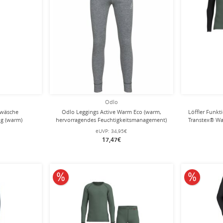
Odlo
rwäsche
Odlo Leggings Active Warm Eco (warm,
Löffler Funk
ng (warm)
hervorragendes Feuchtigkeitsmanagement)
Transtex® Wa
Kinder
Unterwäsche grau Kinder
und lange 
eUVP:
34,95€
17,47€
10% reduziert
10% redu