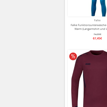
Falke
Falke Funktionsunterwäsch
Warm (Langarmshirt und l
hellblau Kinder
74,95€
67,45€
10% reduziert