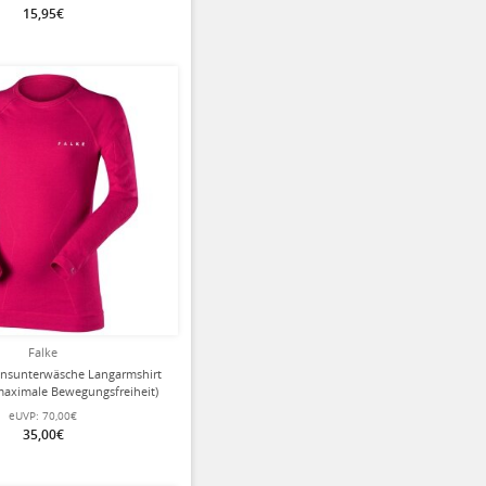
15,95€
Falke
onsunterwäsche Langarmshirt
maximale Bewegungsfreiheit)
berrypink Kinder
eUVP:
70,00€
35,00€