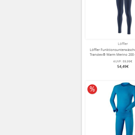
Löffler
Löffler Funktionsunterwäsch
Transtex® Warm Merino 200 
und lange Hose) marineb
eUVP:
89,99€
54,49€
10% reduziert