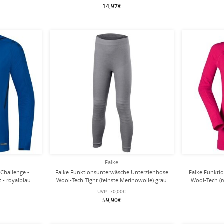
14,97€
Falke
 Challenge -
Falke Funktionsunterwäsche Unterziehhose
Falke Funkti
 - royalblau
Wool-Tech Tight (feinste Merinowolle) grau
Wool-Tech (
Kinder
UVP:
70,00€
59,90€