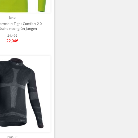
Jako
rmshirt Tight Comfort 2.0
äsche neongrün Jungen
24,49€
22,04€
Iron-IC