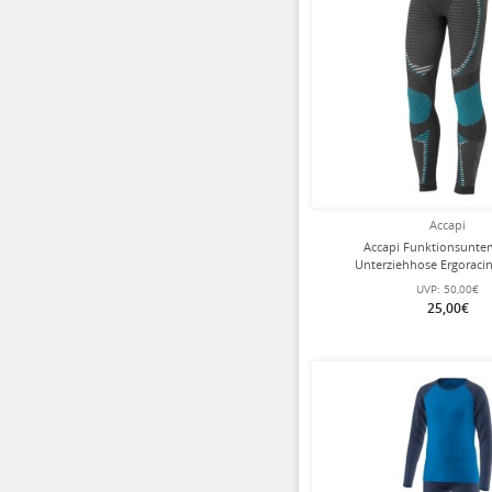
Accapi
Accapi Funktionsunte
Unterziehhose Ergoraci
anthrazitgrau/türkis 
UVP:
50,00€
25,00€