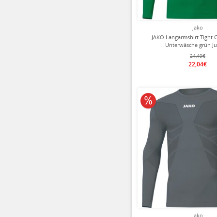
Jako
JAKO Langarmshirt Tight 
Unterwäsche grün J
24,49€
22,04€
10% reduziert
Jako