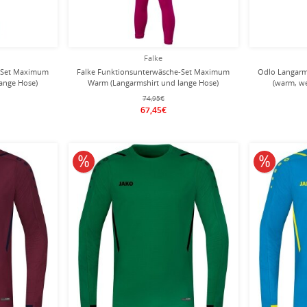
Falke
e-Set Maximum
Falke Funktionsunterwäsche-Set Maximum
Odlo Langarm
ange Hose)
Warm (Langarmshirt und lange Hose)
(warm, we
berrypink Kinder
Unterwäs
74,95€
67,45€
10% reduziert
10% redu