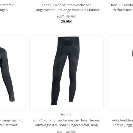
Comfort 2.0
Lenz Funktionsunterwäsche-Set
Iron-IC Funkt
ungen
(Langarmshirt und lange Hose) pink Kinder
Performance 
eUVP:
49,99€
29,95€
Iron-IC
e Langarmshirt
Iron-IC Funktionsunterwäsche Hose Thermic
Falke Funkti
iv) schwarz
(atmungsaktiv, hoher Tragekomfort) lang
Family (Legg
schwarz Kinder
eUVP:
29,95€