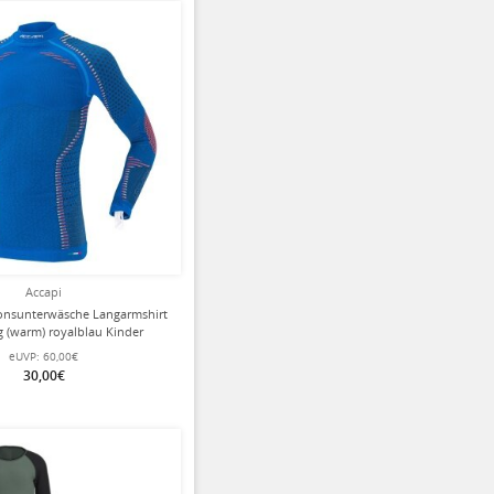
Accapi
ionsunterwäsche Langarmshirt
g (warm) royalblau Kinder
eUVP:
60,00€
30,00€