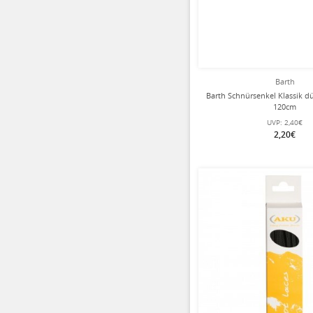
Barth
Barth Schnürsenkel Klassik 
120cm
UVP:
2,40€
2,20€