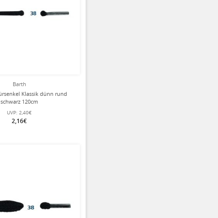
Barth
ürsenkel Klassik dünn rund
schwarz 120cm
UVP:
2,40€
2,16€