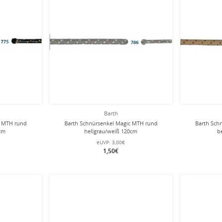
Barth
c MTH rund
Barth Schnürsenkel Magic MTH rund
Barth Sch
0cm
hellgrau/weiß 120cm
b
eUVP:
3,00€
1,50€