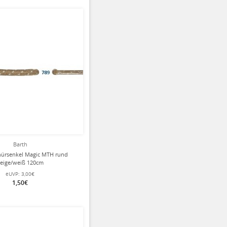
Barth
nürsenkel Magic MTH rund
eige/weiß 120cm
eUVP:
3,00€
1,50€