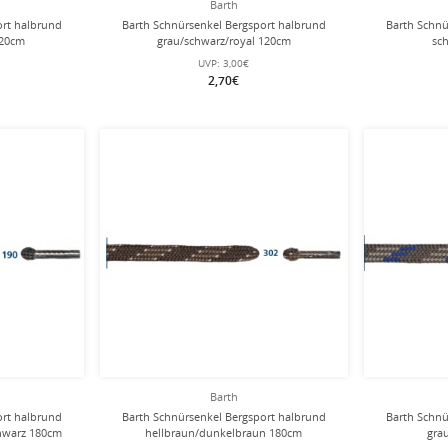
Barth
ort halbrund
Barth Schnürsenkel Bergsport halbrund
Barth Schnü
120cm
grau/schwarz/royal 120cm
sc
UVP:
3,00€
2,70€
Barth
ort halbrund
Barth Schnürsenkel Bergsport halbrund
Barth Schnü
hwarz 180cm
hellbraun/dunkelbraun 180cm
gra