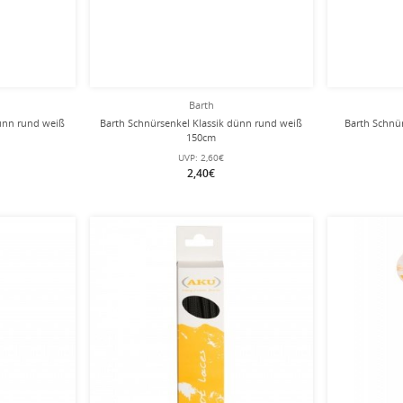
Barth
dünn rund weiß
Barth Schnürsenkel Klassik dünn rund weiß
Barth Schnür
150cm
UVP:
2,60€
2,40€