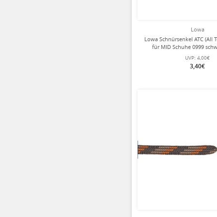
Lowa
Lowa Schnürsenkel ATC (All Te
für MID Schuhe 0999 sch
UVP:
4,00€
3,40€