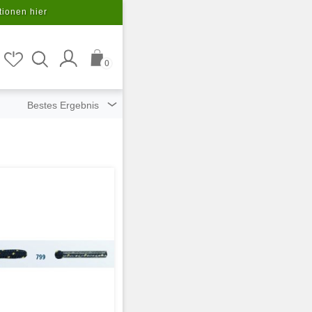
tionen hier
0