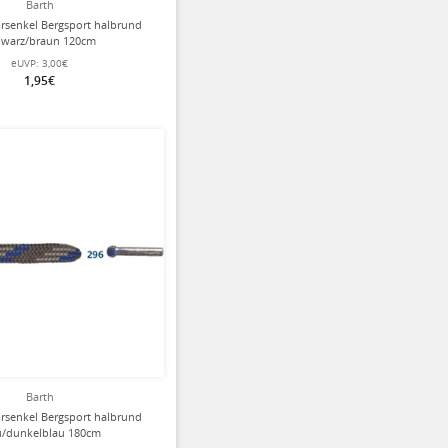
Barth
rsenkel Bergsport halbrund
hwarz/braun 120cm
eUVP:
3,00€
1,95€
Barth
rsenkel Bergsport halbrund
u/dunkelblau 180cm