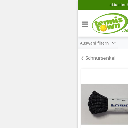
Zum Hauptinhalt springen
aktueller 
.de
Auswahl filtern
Schnürsenkel