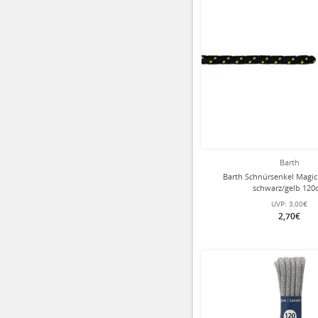
Barth
Barth Schnürsenkel Magi
schwarz/gelb 12
UVP:
3,00€
2,70€