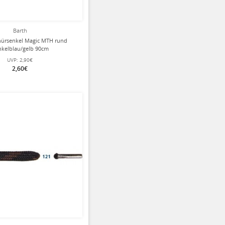
Barth
nürsenkel Magic MTH rund
kelblau/gelb 90cm
UVP:
2,90€
2,60€