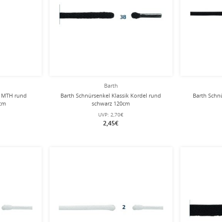
Barth
c MTH rund
Barth Schnürsenkel Klassik Kordel rund
Barth Schn
0cm
schwarz 120cm
UVP:
2,70€
2,45€