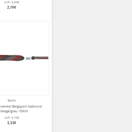
UVP:
3,00€
2,70€
Barth
rsenkel Bergsport halbrund
t/beige/grau 150cm
UVP:
3,70€
3,33€