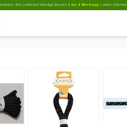
Hinweis: die Lieferzeit beträgt derzeit
3 bis 4 Werktage
|
mehr Informa
Artikel suchen