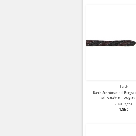
Barth
Barth Schnürsenkel Bergsp
schwarz/weinrot/grau
eUVP:
3,70€
1,85€