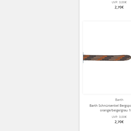
UVP:
3,00€
2,70€
Barth
Barth Schnürsenkel Bergsp
orange/beige/grau 
UVP:
3,00€
2,70€