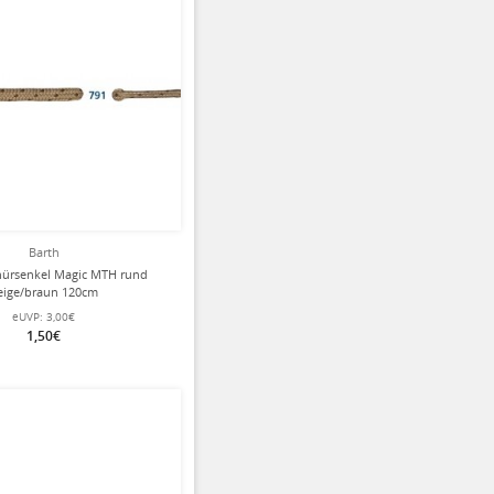
Barth
nürsenkel Magic MTH rund
eige/braun 120cm
eUVP:
3,00€
1,50€