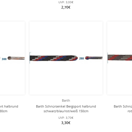
UVP:
3,00€
2,70€
Barth
ort halbrund
Barth Schnürsenkel Bergsport halbrund
Barth Schnü
180cm
schwarz/blau/rot/weiß 150cm
ro
UVP:
3,70€
3,30€