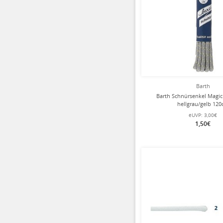
Barth
Barth Schnürsenkel Magi
hellgrau/gelb 12
eUVP:
3,00€
1,50€