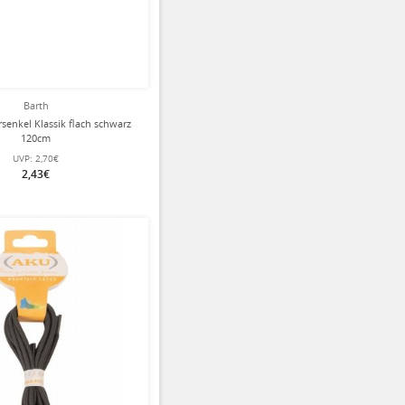
Barth
senkel Klassik flach schwarz
120cm
UVP:
2,70€
2,43€