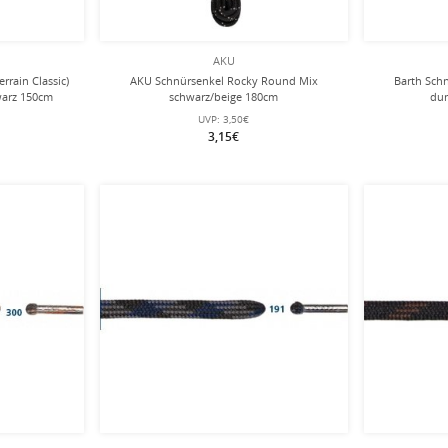
AKU
rrain Classic)
AKU Schnürsenkel Rocky Round Mix
Barth Sch
warz 150cm
schwarz/beige 180cm
dun
UVP:
3,50€
3,15€