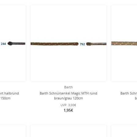
Barth
ort halbrund
Barth Schnürsenkel Magic MTH rund
Barth Sch
 150cm
braun/grau 120cm
b
UVP:
3,00€
1,95€