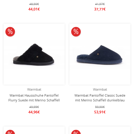
moss/hellbraun Damen
Schaffell schwarz Damen
48,90€
41,97€
44,01€
37,77€
10% reduziert
10% reduziert
Warmbat
Warmbat
Warmbat Hausschuhe Pantoffel
Warmbat Pantoffel Classic Suede
Flurry Suede mit Merino Schaffell
mit Merino Schaffell dunkelblau
schwarz Damen
Hausschuhe
49,95€
59,90€
44,96€
53,91€
10% reduziert
10% reduziert