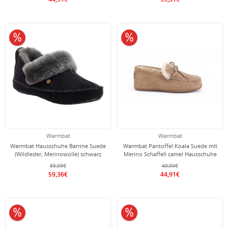
10% reduziert
10% reduziert
Warmbat
Warmbat
Warmbat Hausschuhe Barrine Suede
Warmbat Pantoffel Koala Suede mit
(Wildleder, Merinowolle) schwarz
Merino Schaffell camel Hausschuhe
Damen
Damen
65,95€
49,90€
59,36€
44,91€
10% reduziert
10% reduziert