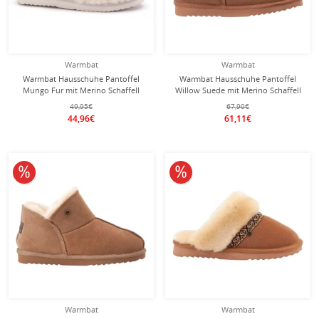
Warmbat
Warmbat
Warmbat Hausschuhe Pantoffel
Warmbat Hausschuhe Pantoffel
Mungo Fur mit Merino Schaffell
Willow Suede mit Merino Schaffell
blush beige Damen
cognacbraun Damen
49,95€
67,90€
44,96€
61,11€
10% reduziert
10% reduziert
Warmbat
Warmbat