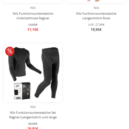
Nils
Nils
Nils Funktionsunterwäsche
Nils Funktionsunterwäsche
Unterziehhose Ragnar
Langarmshirt Rosa
(Feuchtigkeitstransport, hoher
(Feuchtigkeitstransport, warm)
19,00€
UVP:
27,99€
Tragekomfort) schwarz Herren
schwarz/grau Damen
17,10€
19,95€
10% reduziert
Nils
Nils Funktionsunterwäsche-Set
Ragnar (Langarmshirt und lange
Hose) schwarz Herren
29,90€
26,91€