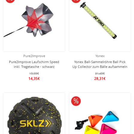
Pure2Improve
Yonex
Pure2Improve Laufschirm Speed
Yonex Ball-Sammelröhre Ball Pick
inkl. Tragetasche - schwarz
Up Collector zum Bälle aufsammeln
(15 Bälle)
15,95€
31,45€
14,35€
28,31€
10% reduziert