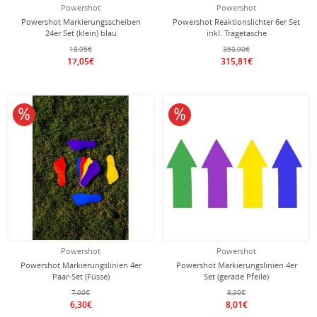
Powershot
Powershot
Powershot Markierungsscheiben
Powershot Reaktionslichter 6er Set
24er Set (klein) blau
inkl. Tragetasche
18,95€
350,90€
17,05€
315,81€
10% reduziert
10% reduziert
Powershot
Powershot
Powershot Markierungslinien 4er
Powershot Markierungslinien 4er
Paar-Set (Füsse)
Set (gerade Pfeile)
7,00€
8,90€
6,30€
8,01€