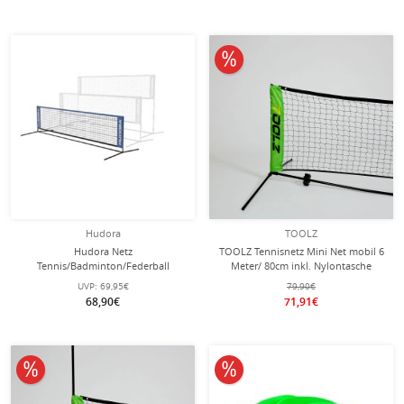
10% reduziert
Hudora
TOOLZ
Hudora Netz
TOOLZ Tennisnetz Mini Net mobil 6
Tennis/Badminton/Federball
Meter/ 80cm inkl. Nylontasche
höhenverstellbar - Breite 3 Meter
UVP:
69,95€
79,90€
68,90€
71,91€
10% reduziert
10% reduziert