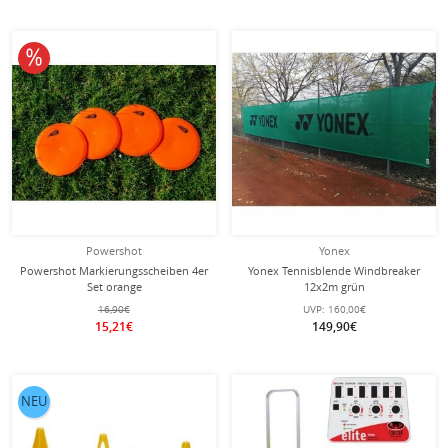
10% reduziert
Powershot
Yonex
Powershot Markierungsscheiben 4er
Yonex Tennisblende Windbreaker
Set orange
12x2m grün
16,90€
UVP:
160,00€
15,21€
149,90€
NEU