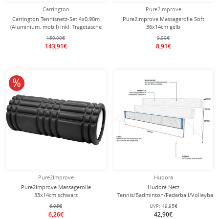
Carrington
Pure2Improve
Carrington Tennisnetz-Set 4x0,90m
Pure2Improve Massagerolle Soft
(Aluminium, mobil) inkl. Tragetasche
36x14cm gelb
159,90€
9,90€
143,91€
8,91€
10% reduziert
Pure2Improve
Hudora
Pure2Improve Massagerolle
Hudora Netz
33x14cm schwarz
Tennis/Badminton/Federball/Volleyball
höhenverstellbar - Breite 6 Meter
6,95€
UVP:
49,95€
6,26€
42,90€