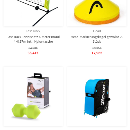
Fast Track
Head
Fast Track Tennisnetz 4 Meter mobil
Head Markierungskegel gewölbt 20
4×0,87m inkl. Nylontasche
Stück
64,90€
19,95€
58,41€
17,96€