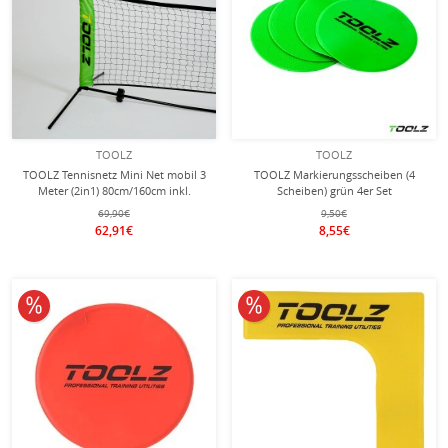
TOOLZ
TOOLZ
TOOLZ Tennisnetz Mini Net mobil 3
TOOLZ Markierungsscheiben (4
Meter (2in1) 80cm/160cm inkl.
Scheiben) grün 4er Set
Nylontasche
69,90€
9,50€
62,91€
8,55€
10% reduziert
10% reduziert