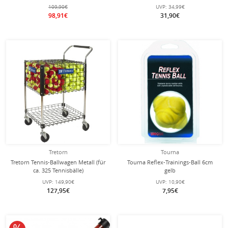
höhenverstellbar - Breite 6 Meter
Bälle)
109,90€
UVP:
34,99€
98,91€
31,90€
Tretorn
Tourna
Tretorn Tennis-Ballwagen Metall (für
Tourna Reflex-Trainings-Ball 6cm
ca. 325 Tennisbälle)
gelb
UVP:
149,90€
UVP:
10,90€
127,95€
7,95€
10% reduziert