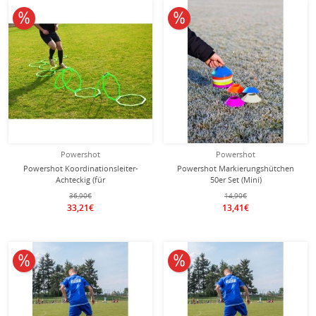
10% reduziert
10% reduziert
Powershot
Powershot
Powershot Koordinationsleiter-
Powershot Markierungshütchen
Achteckig (für
50er Set (Mini)
Koordinationstraining) inkl. Tasche
36,90€
14,90€
grün
33,21€
13,41€
10% reduziert
10% reduziert