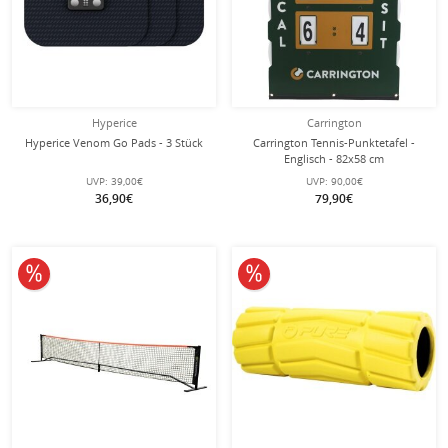
Hyperice
Carrington
Hyperice Venom Go Pads - 3 Stück
Carrington Tennis-Punktetafel -
Englisch - 82x58 cm
UVP:
39,00€
UVP:
90,00€
36,90€
79,90€
10% reduziert
10% reduziert