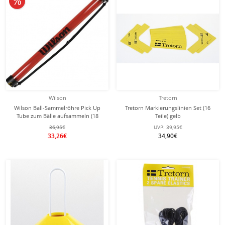
Wilson
Tretorn
Wilson Ball-Sammelröhre Pick Up
Tretorn Markierungslinien Set (16
Tube zum Bälle aufsammeln (18
Teile) gelb
Bälle)
36,95€
UVP:
39,95€
33,26€
34,90€