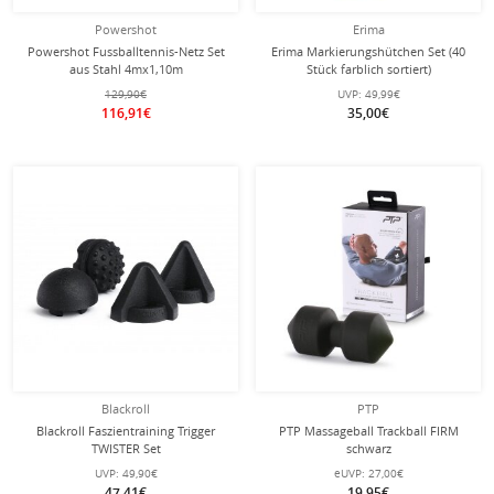
Powershot
Erima
Powershot Fussballtennis-Netz Set
Erima Markierungshütchen Set (40
aus Stahl 4mx1,10m
Stück farblich sortiert)
129,90€
UVP:
49,99€
116,91€
35,00€
Blackroll
PTP
Blackroll Faszientraining Trigger
PTP Massageball Trackball FIRM
TWISTER Set
schwarz
UVP:
49,90€
eUVP:
27,00€
47,41€
19,95€