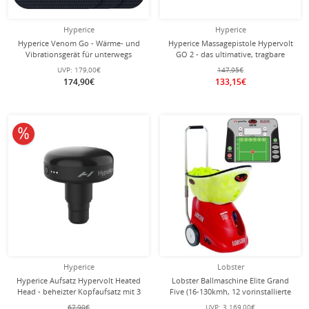
Hyperice
Hyperice
Hyperice Venom Go - Wärme- und
Hyperice Massagepistole Hypervolt
Vibrationsgerät für unterwegs
GO 2 - das ultimative, tragbare
Perkussionsmassagegerät - (2
UVP:
179,00€
147,95€
Aufsätze) weiss
174,90€
133,15€
10% reduziert
Hyperice
Lobster
Hyperice Aufsatz Hypervolt Heated
Lobster Ballmaschine Elite Grand
Head - beheizter Kopfaufsatz mit 3
Five (16-130kmh, 12 vorinstallierte
Wärmestufen
Übungen, Akku bis zu 8h, Oszillator)
67,90€
UVP:
3.169,00€