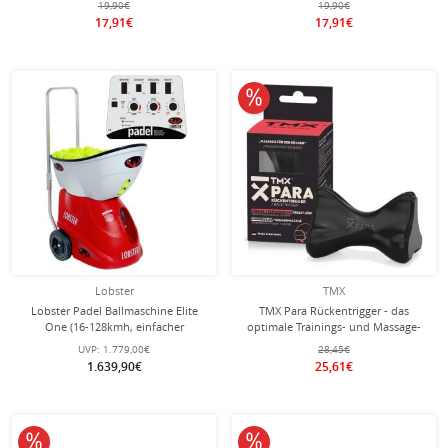
19,90€
19,90€
17,91€
17,91€
10% reduziert
Lobster
TMX
Lobster Padel Ballmaschine Elite
TMX Para Rückentrigger - das
One (16-128kmh, einfacher
optimale Trainings- und Massage-
Transport, Akku bis zu 6h)
Tool für deine Rückenfitness
UVP:
1.779,00€
28,45€
1.639,90€
25,61€
10% reduziert
10% reduziert