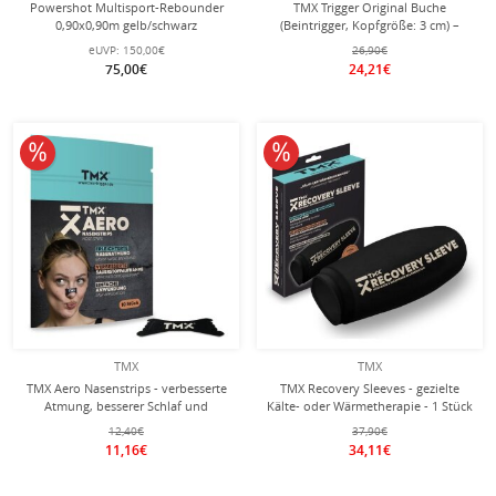
Powershot Multisport-Rebounder
TMX Trigger Original Buche
0,90x0,90m gelb/schwarz
(Beintrigger, Kopfgröße: 3 cm) –
ideal für den unteren Körperbereich
eUVP:
150,00€
26,90€
75,00€
24,21€
10% reduziert
10% reduziert
TMX
TMX
TMX Aero Nasenstrips - verbesserte
TMX Recovery Sleeves - gezielte
Atmung, besserer Schlaf und
Kälte- oder Wärmetherapie - 1 Stück
Regeneration - 20 Stück
12,40€
37,90€
11,16€
34,11€