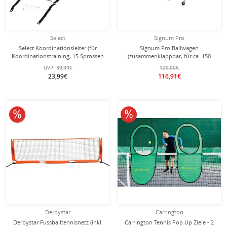
Select
Signum Pro
Select Koordinationsleiter (für
Signum Pro Ballwagen
Koordinationstraining, 15 Sprossen
(zusammenklappbar, für ca. 150
(14 Felder)) inkl. Tasche - 6,5 Meter
Tennisbälle) schwarz - 1 Stück
UVP:
39,99€
129,90€
23,99€
116,91€
10% reduziert
10% reduziert
Derbystar
Carrington
Derbystar Fussballtennisnetz (inkl.
Carrington Tennis Pop Up Ziele - 2