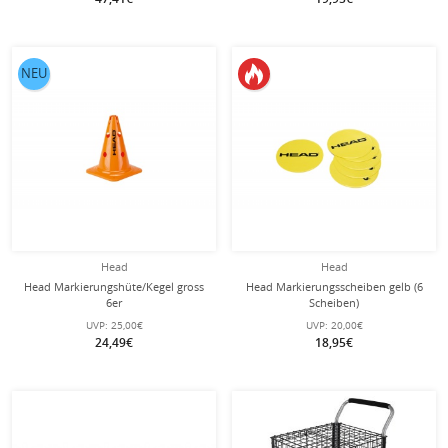
NEU
Head
Head
Head Markierungshüte/Kegel gross
Head Markierungsscheiben gelb (6
6er
Scheiben)
UVP:
25,00€
UVP:
20,00€
24,49€
18,95€