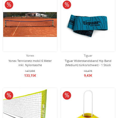
10% reduziert
10% reduziert
Yonex
Tiguar
Yonex Tennisnetz mobil 6 Meter
Tiguar Widerstandsband Hip Band
inkl. Nylontasche
(Medium) türkis/schwarz - 1 Stück
147,95€
10,47€
133,15€
9,43€
10% reduziert
10% reduziert