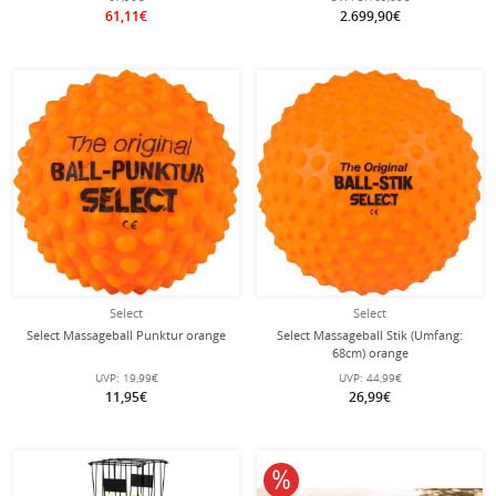
61,11€
2.699,90€
Select
Select
Select Massageball Punktur orange
Select Massageball Stik (Umfang:
68cm) orange
UVP:
19,99€
UVP:
44,99€
11,95€
26,99€
10% reduziert