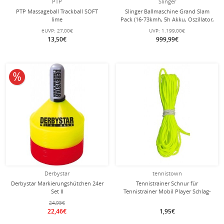
PTP
Slinger
PTP Massageball Trackball SOFT
Slinger Ballmaschine Grand Slam
lime
Pack (16-73kmh, 5h Akku, Oszillator,
Pick-Up Röhre, Handyhalterung)
eUVP:
27,00€
UVP:
1.199,00€
13,50€
999,99€
10% reduziert
Derbystar
tennistown
Derbystar Markierungshütchen 24er
Tennistrainer Schnur für
Set II
Tennistrainer Mobil Player Schlag-
Übungsgerät
24,95€
22,46€
1,95€