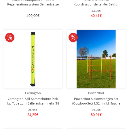
Regenerationssystem Beinaufsätze
Koordinationsleiter 4er Set(für
für die Beine
Koordinationstraining) inkl. Tasche
44,90€
4m x 2m
499,00€
40,41€
10% reduziert
10% reduziert
Carrington
Powershot
Carrington Ball-Sammelröhre Pick
Powershot Slalomstangen Set
Up Tube zum Bälle aufsammeln (18
(Outdoor-Set) 1,52m inkl. Tasche
Bälle)
26,95€
89,90€
24,25€
80,91€