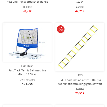
Netz und Transporttasche) orange
Stück
600x87cm
109,90€
46,90€
98,91€
42,21€
10% reduziert
Fast Track
Fast Track Tennis Ballmaschine
(Netz, 12 Bälle)
HMS
UVP:
499,95€
HMS Koordinationsleiter DK06 (für
494,90€
Koordinationstraining) gelb/schwarz
- 6 Meter
22,79€
20,51€