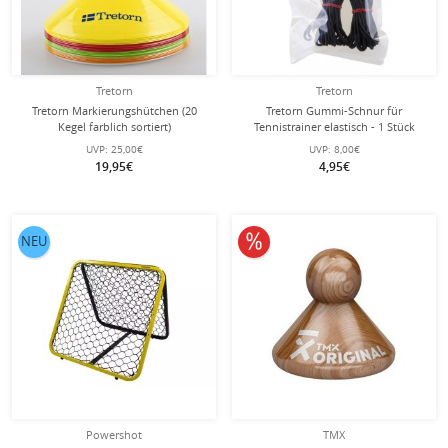
Tretorn
Tretorn
Tretorn Markierungshütchen (20
Tretorn Gummi-Schnur für
Kegel farblich sortiert)
Tennistrainer elastisch - 1 Stück
UVP:
25,00€
UVP:
8,00€
19,95€
4,95€
10% reduziert
NEU
Powershot
TMX