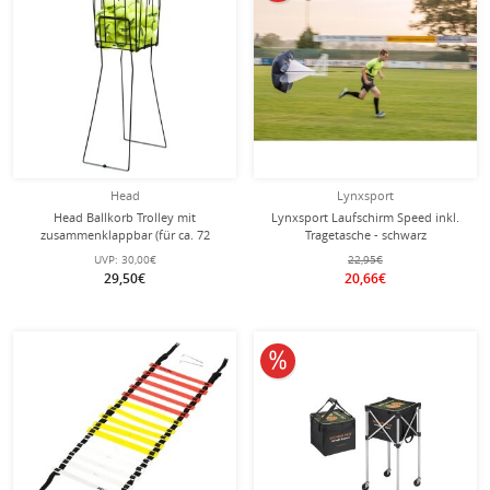
Head
Lynxsport
Head Ballkorb Trolley mit
Lynxsport Laufschirm Speed inkl.
zusammenklappbar (für ca. 72
Tragetasche - schwarz
Tennisbälle) schwarz
UVP:
30,00€
22,95€
29,50€
20,66€
10% reduziert