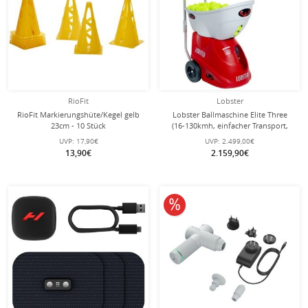
RioFit
Lobster
RioFit Markierungshüte/Kegel gelb
Lobster Ballmaschine Elite Three
23cm - 10 Stück
(16-130kmh, einfacher Transport,
Akku bis zu 8h, Oszillator)
UVP:
17,90€
UVP:
2.499,00€
13,90€
2.159,90€
10% reduziert