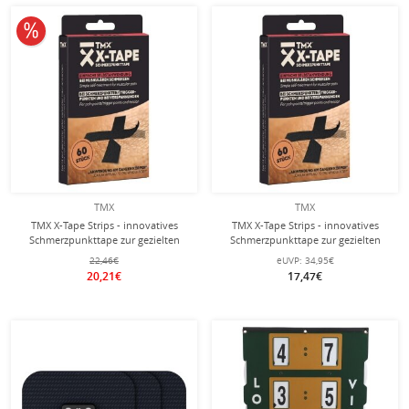
10% reduziert
TMX
TMX
TMX X-Tape Strips - innovatives
TMX X-Tape Strips - innovatives
Schmerzpunkttape zur gezielten
Schmerzpunkttape zur gezielten
Linderung muskulärer Beschwerden
Linderung muskulärer Beschwerden
22,46€
eUVP:
34,95€
- 120 Stück
- 240 Stück
20,21€
17,47€