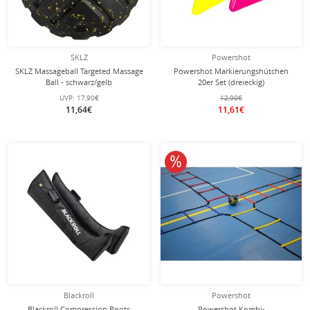
SKLZ
Powershot
SKLZ Massageball Targeted Massage
Powershot Markierungshütchen
Ball - schwarz/gelb
20er Set (dreieckig)
UVP:
17,90€
12,90€
11,64€
11,61€
10% reduziert
Blackroll
Powershot
Blackroll Compression Boots
Powershot Kombi-