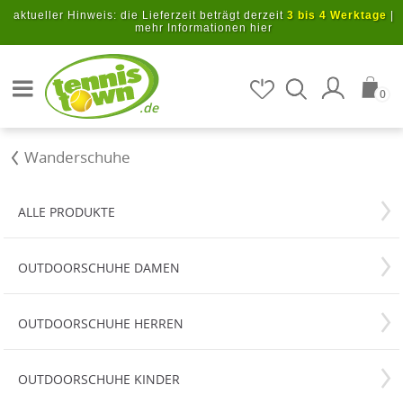
Zum Hauptinhalt springen
aktueller Hinweis: die Lieferzeit beträgt derzeit
3 bis 4 Werktage
|
mehr Informationen hier
Artikel suchen
0
.de
Wanderschuhe
ALLE PRODUKTE
OUTDOORSCHUHE DAMEN
OUTDOORSCHUHE HERREN
OUTDOORSCHUHE KINDER