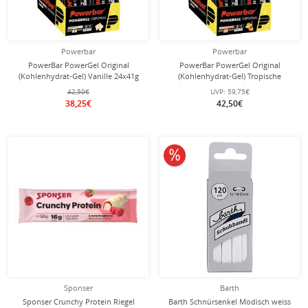
Powerbar
Powerbar
PowerBar PowerGel Original
PowerBar PowerGel Original
(Kohlenhydrat-Gel) Vanille 24x41g
(Kohlenhydrat-Gel) Tropische
Box
Früchte 24x41g Box
42,50€
UVP:
59,75€
38,25€
42,50€
10% reduziert
Sponser
Barth
Sponser Crunchy Protein Riegel
Barth Schnürsenkel Modisch weiss