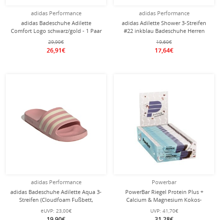
adidas Performance
adidas Performance
adidas Badeschuhe Adilette
adidas Adilette Shower 3-Streifen
Comfort Logo schwarz/gold - 1 Paar
#22 inkblau Badeschuhe Herren
29,90€
19,60€
26,91€
17,64€
adidas Performance
Powerbar
adidas Badeschuhe Adilette Aqua 3-
PowerBar Riegel Protein Plus +
Streifen (Cloudfoam Fußbett,
Calcium & Magnesium Kokos-
vorgeformter EVA-Riemen) mauve
Geschmack 30x35g Box
eUVP:
23,00€
UVP:
41,70€
pink - 1 Paar
19,90€
31,28€