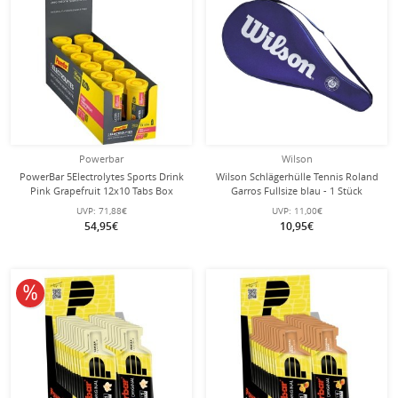
Powerbar
Wilson
PowerBar 5Electrolytes Sports Drink
Wilson Schlägerhülle Tennis Roland
Pink Grapefruit 12x10 Tabs Box
Garros Fullsize blau - 1 Stück
UVP:
71,88€
UVP:
11,00€
54,95€
10,95€
10% reduziert