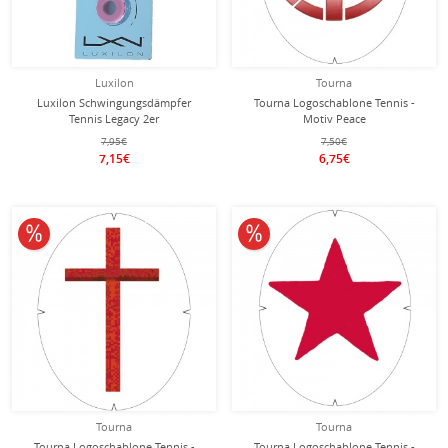
Luxilon
Tourna
Luxilon Schwingungsdämpfer
Tourna Logoschablone Tennis -
Tennis Legacy 2er
Motiv Peace
7,95€
7,50€
7,15€
6,75€
10% reduziert
10% reduziert
Tourna
Tourna
Tourna Logoschablone Tennis -
Tourna Logoschablone Tennis -