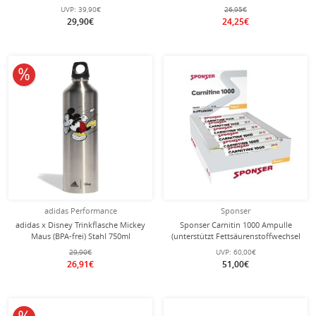
Geschmack 10x90g Box
1 Paar
UVP:
39,90€
26,95€
29,90€
24,25€
10% reduziert
adidas Performance
Sponser
adidas x Disney Trinkflasche Mickey
Sponser Carnitin 1000 Ampulle
Maus (BPA-frei) Stahl 750ml
(unterstützt Fettsäurenstoffwechsel
silbergrau
& Muskelfunktion) 30x25ml Box
29,90€
UVP:
60,00€
26,91€
51,00€
10% reduziert