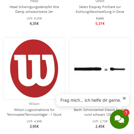
Head
Select
Head Schwingungsdämpfer Xtra
Select Eisspray Profcare zur
Damp schwarz/weiss 2er
Kühlung/Abschwellung in Dose
200ml
UVP:
6,00€
5,90€
4,35€
5,31€
Wilson
Barth
Wilson Logoschablone für
Barth Schnürsenkel Klassik Kordel
Tennissaite/Tennisschläger - 1 Stück
rund schwarz 120cm
UVP:
4,99€
UVP:
2,70€
3,95€
2,45€