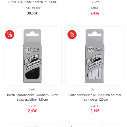
(über 30% Proteinanteil, nur 1,8g
120cm
Zucker pro Riegel) Himbeere 12x50g
UVP:
35,88€
2,70€
Box
30,50€
2,43€
10% reduziert
10% reduziert
Barth
Barth
Barth Schnürsenkel Modisch Lurex
Barth Schnürsenkel Modisch schmal
schwarz/silber 120cm
flach weiss 120cm
2,70€
2,43€
2,43€
2,19€