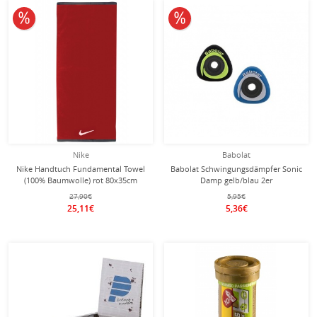
10% reduziert
10% reduziert
Nike
Babolat
Nike Handtuch Fundamental Towel
Babolat Schwingungsdämpfer Sonic
(100% Baumwolle) rot 80x35cm
Damp gelb/blau 2er
27,90€
5,95€
25,11€
5,36€