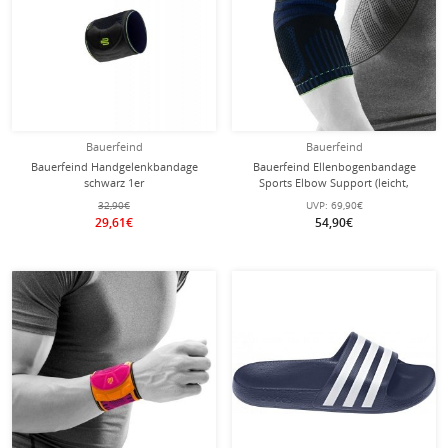
Bauerfeind
Bauerfeind
Bauerfeind Handgelenkbandage
Bauerfeind Ellenbogenbandage
schwarz 1er
Sports Elbow Support (leicht,
komfortabel) schwarz/blau - 1 Stück
32,90€
UVP:
69,90€
29,61€
54,90€