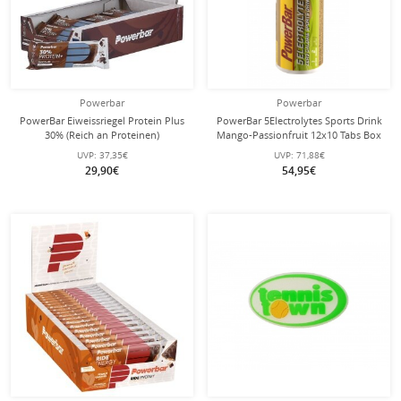
Powerbar
Powerbar
PowerBar Eiweissriegel Protein Plus
PowerBar 5Electrolytes Sports Drink
30% (Reich an Proteinen)
Mango-Passionfruit 12x10 Tabs Box
Schokolade 15x55g Box
UVP:
37,35€
UVP:
71,88€
29,90€
54,95€