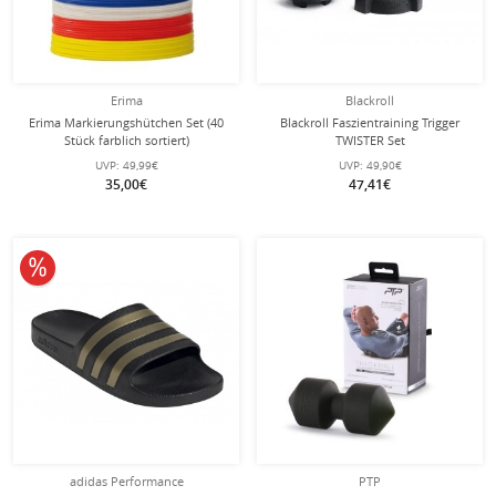
Erima
Blackroll
Erima Markierungshütchen Set (40
Blackroll Faszientraining Trigger
Stück farblich sortiert)
TWISTER Set
UVP:
49,99€
UVP:
49,90€
35,00€
47,41€
10% reduziert
adidas Performance
PTP