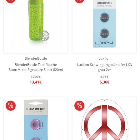
BlenderBottle
Luxilon
BlenderBottle Trinkflasche
Luxilon Schwingungsdämpfer LXN
SportMixer Signature Sleek 820ml
grau 2er
lime
14,90€
5,95€
13,41€
5,36€
10% reduziert
10% reduziert