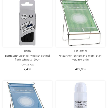
Barth
HitPartner
Barth Schnürsenkel Modisch schmal
Hitpartner Tenniswand mobil Stahl
flach schwarz 120cm
verzinkt grün
UVP:
2,70€
2,43€
479,90€