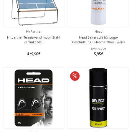
HitPartner
Head
Hitpartner Tenniswand mobil Stahl
Head Saitenstift für Logo-
verzinkt blau
Beschriftung - Flasche 30ml - weiss
UVP:
9,00€
479,90€
5,95€
10% reduziert