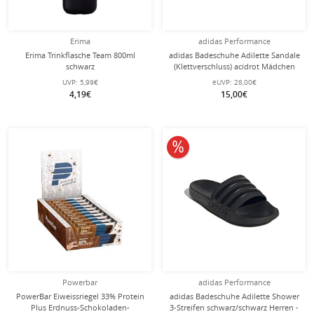
Erima
adidas Performance
Erima Trinkflasche Team 800ml
adidas Badeschuhe Adilette Sandale
schwarz
(Klettverschluss) acidrot Mädchen
UVP:
5,99€
eUVP:
28,00€
4,19€
15,00€
10% reduziert
Powerbar
adidas Performance
PowerBar Eiweissriegel 33% Protein
adidas Badeschuhe Adilette Shower
Plus Erdnuss-Schokoladen-
3-Streifen schwarz/schwarz Herren -