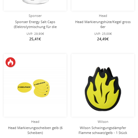
Sponser
Head
Sponser Energy Salt Caps
Head Markierungshüte/Kegel gross
(Elektrolytmischung für die
6er
Langstrecke) 120 Stück Dose
UVP:
29,90€
UVP:
25,00€
25,41€
24,49€
Head
Wilson
Head Markierungsscheiben gelb (6
Wilson Schwingungsdämpfer
Scheiben)
Flamme schwarz/gelb - 1 Stück