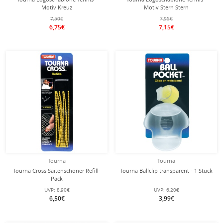
Motiv Kreuz
Motiv Stern Stern
7,50€
7,95€
6,75€
7,15€
Tourna
Tourna
Tourna Cross Saitenschoner Refill-
Tourna Ballclip transparent - 1 Stück
Pack
UVP:
8,90€
UVP:
6,20€
6,50€
3,99€