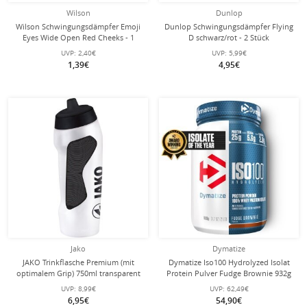
Wilson
Dunlop
Wilson Schwingungsdämpfer Emoji
Dunlop Schwingungsdämpfer Flying
Eyes Wide Open Red Cheeks - 1
D schwarz/rot - 2 Stück
Stück
UVP:
2,40€
UVP:
5,99€
1,39€
4,95€
Jako
Dymatize
JAKO Trinkflasche Premium (mit
Dymatize Iso100 Hydrolyzed Isolat
optimalem Grip) 750ml transparent
Protein Pulver Fudge Brownie 932g
Dose
UVP:
8,99€
UVP:
62,49€
6,95€
54,90€