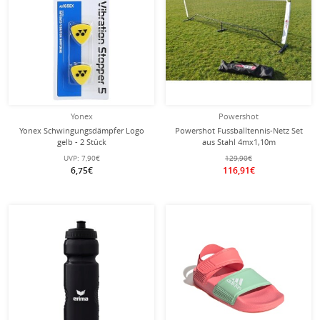
Yonex
Powershot
Yonex Schwingungsdämpfer Logo
Powershot Fussballtennis-Netz Set
gelb - 2 Stück
aus Stahl 4mx1,10m
UVP:
7,90€
129,90€
6,75€
116,91€