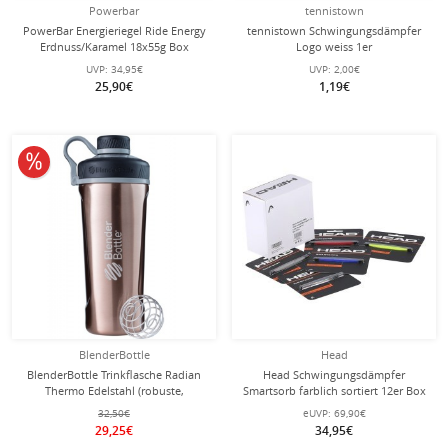
Powerbar
tennistown
PowerBar Energieriegel Ride Energy
tennistown Schwingungsdämpfer
Erdnuss/Karamel 18x55g Box
Logo weiss 1er
UVP:
34,95€
UVP:
2,00€
25,90€
1,19€
10% reduziert
BlenderBottle
Head
BlenderBottle Trinkflasche Radian
Head Schwingungsdämpfer
Thermo Edelstahl (robuste,
Smartsorb farblich sortiert 12er Box
doppelwandige Isolierung) 770ml
32,50€
eUVP:
69,90€
kupferbraun
29,25€
34,95€