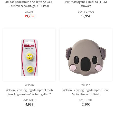
adidas Badeschuhe Adilette Aqua 3-
PTP Massageball Trackball FIRM
Streifen schwarz/gold - 1 Paar
schwarz
21,95€
eUVP:
27,00€
19,75€
19,95€
Wilson
Wilson
Wilson Schwingungsdämpfer Emoti
Wilson Schwingungsdämpfer Tiere
Fun Augenrollen/Lachen gelb - 2
Motiv Koala - 1 Stück
Stück
UVP:
6,00€
UVP:
2,60€
4,95€
2,30€