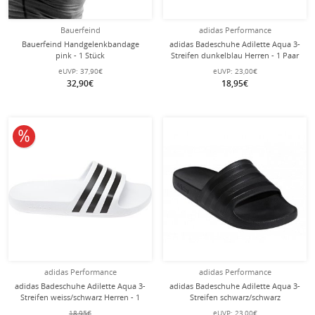
Bauerfeind
adidas Performance
Bauerfeind Handgelenkbandage
adidas Badeschuhe Adilette Aqua 3-
pink - 1 Stück
Streifen dunkelblau Herren - 1 Paar
eUVP:
37,90€
eUVP:
23,00€
32,90€
18,95€
10% reduziert
adidas Performance
adidas Performance
adidas Badeschuhe Adilette Aqua 3-
adidas Badeschuhe Adilette Aqua 3-
Streifen weiss/schwarz Herren - 1
Streifen schwarz/schwarz
Paar
Damen/Herren - 1 Paar
18,95€
eUVP:
23,00€