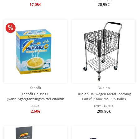
17,05€
20,95€
10% reduziert
Xenofit
Dunlop
Xenofit Heisses C
Dunlop Ballwagen Metal Teaching
(Nahrungsergänzungsmittel Vitamin
Cart (für maximal 325 Bälle)
C) - 10x9g Box
2,89€
UVP:
249,99€
2,60€
209,90€