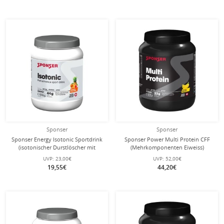
Sponser
Sponser
Sponser Energy Isotonic Sportdrink
Sponser Power Multi Protein CFF
(isotonischer Durstlöscher mit
(Mehrkomponenten Eiweiss)
fruchtigem Geschmack) Frucht Mix
Banane 850g Dose
UVP:
23,00€
UVP:
52,00€
1000g Dose
19,55€
44,20€