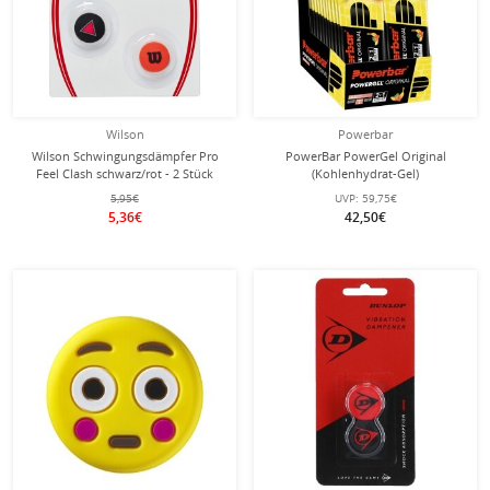
Wilson
Powerbar
Wilson Schwingungsdämpfer Pro
PowerBar PowerGel Original
Feel Clash schwarz/rot - 2 Stück
(Kohlenhydrat-Gel)
Erdbeere/Banane 24x41g Box
5,95€
UVP:
59,75€
5,36€
42,50€