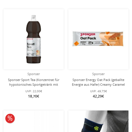
Sponser
Sponser
Sponser Sport Tea (Konzentrat für
Sponser Energy Oat Pack (geballte
hypotonisches Sportgetränk mit
Energie aus Hafer) Creamy Caramel
Elektrolyten) Pfirsisch 1 Liter Flasche
25x50g Box
UVP:
22,00€
UVP:
49,75€
18,70€
42,29€
10% reduziert