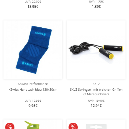
UVP:
20,00€
UVP:
1,75€
18,95€
1,39€
KSwiss Performance
SKLZ
KSwiss Handtuch blau 130x30cm
SKLZ Springseil mit weichen Griffen
(3 Meter) schwarz
UVP:
19,95€
UVP:
19,90€
9,95€
12,94€
10% reduziert
10% reduziert