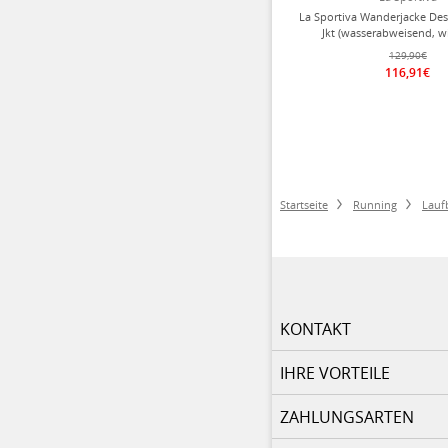
La Sportiva Wanderjacke De
Jkt (wasserabweisend, w
flamingo/velvet D
129,90€
116,91€
Startseite
Running
Lauf
KONTAKT
IHRE VORTEILE
ZAHLUNGSARTEN