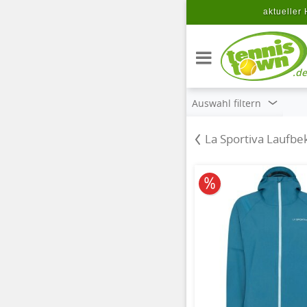
Zum Hauptinhalt springen
aktueller 
.de
Auswahl filtern
La Sportiva Laufbe
10% reduziert