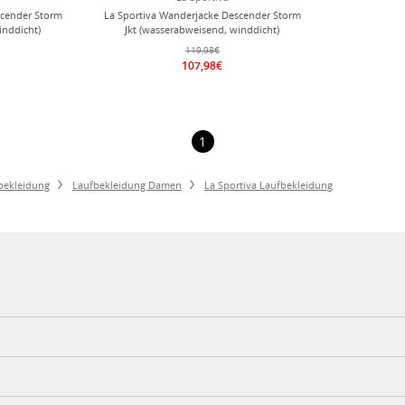
scender Storm
La Sportiva Wanderjacke Descender Storm
inddicht)
Jkt (wasserabweisend, winddicht)
amen
dunkelblau Damen
119,98€
107,98€
1
bekleidung
Laufbekleidung Damen
La Sportiva Laufbekleidung