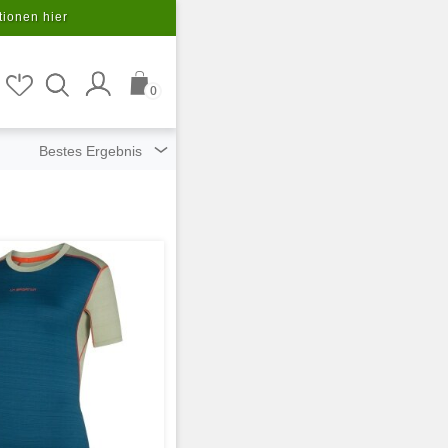
tionen hier
0