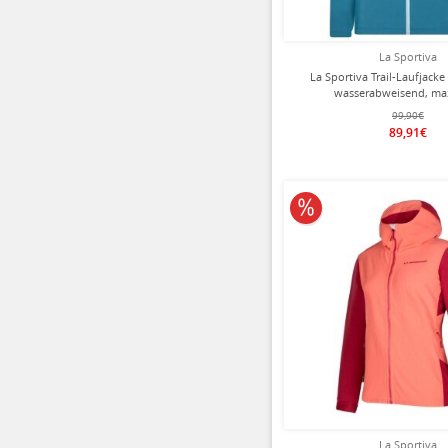
La Sportiva
La Sportiva Trail-Laufjacke 
wasserabweisend, ma
Bewegungsfreiheit) bl
99,90€
89,91€
10% reduziert
La Sportiva