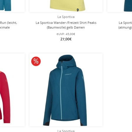
La Sportiva
Run (leicht,
La Sportiva Wander-/Freizeit Shirt Peaks
La Sport
ximale
(Baumwolle) gelb Damen
(atmungs
au Damen
stor
eUVP:
45,00€
27,00€
10% reduziert
La Sportiva