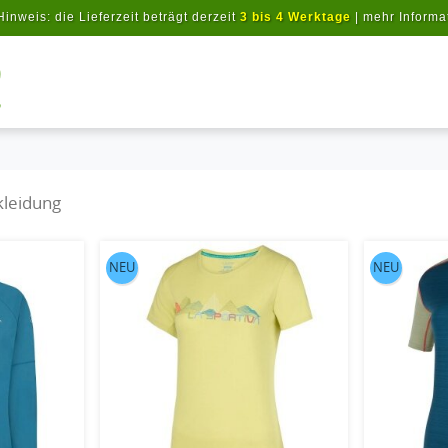
Hinweis: die Lieferzeit beträgt derzeit
3 bis 4 Werktage
|
mehr Informa
Artikel suchen
kleidung
NEU
NEU