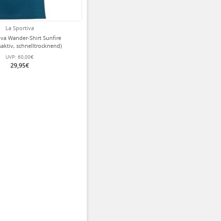
La Sportiva
iva Wander-Shirt Sunfire
aktiv, schnelltrocknend)
mblau/teagrün Damen
UVP:
60,00€
29,95€