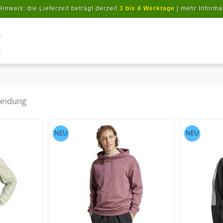
Hinweis: die Lieferzeit beträgt derzeit
3 bis 4 Werktage
|
mehr Informa
Artikel suchen
leidung
NEU
NEU