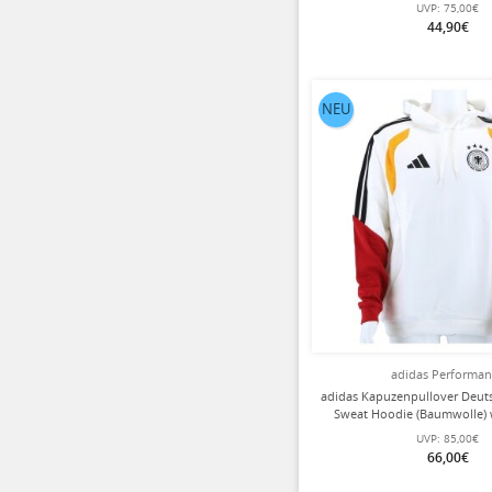
UVP:
75,00€
44,90€
NEU
adidas Performa
adidas Kapuzenpullover Deuts
Sweat Hoodie (Baumwolle) 
UVP:
85,00€
66,00€