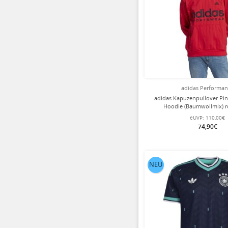
adidas Performa
adidas Kapuzenpullover Pin
Hoodie (Baumwollmix) r
eUVP:
110,00€
74,90€
NEU