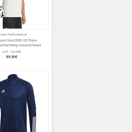
idas Performance
port-Shirt DFB 125 Trikot
nd/Germany) weiss/schwarz
Herren
UVP:
100,00€
89,90€