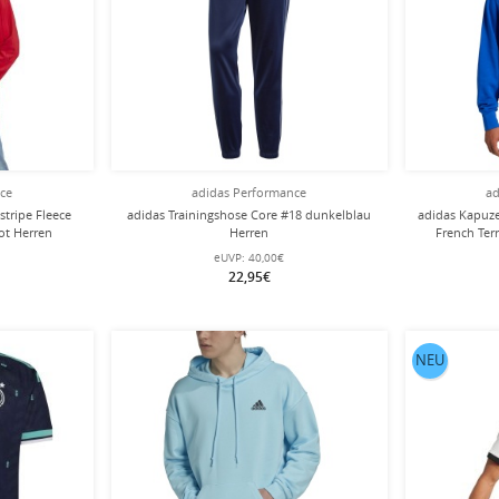
nce
adidas Performance
ad
stripe Fleece
adidas Trainingshose Core #18 dunkelblau
adidas Kapuze
ot Herren
Herren
French Ter
eUVP:
40,00€
22,95€
NEU