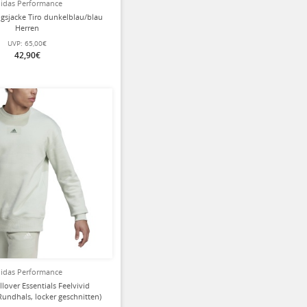
idas Performance
ngsjacke Tiro dunkelblau/blau
Herren
UVP:
65,00€
42,90€
idas Performance
lover Essentials Feelvivid
undhals, locker geschnitten)