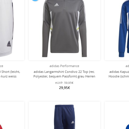
nce
adidas Performance
ad
Short (leicht,
adidas Langarmshirt Condivo 22 Top (rec.
adidas Kapuz
 kurz weiss
Polyester, bequem Passform) grau Herren
Hoodie (schma
eUVP:
59,95€
29,95€