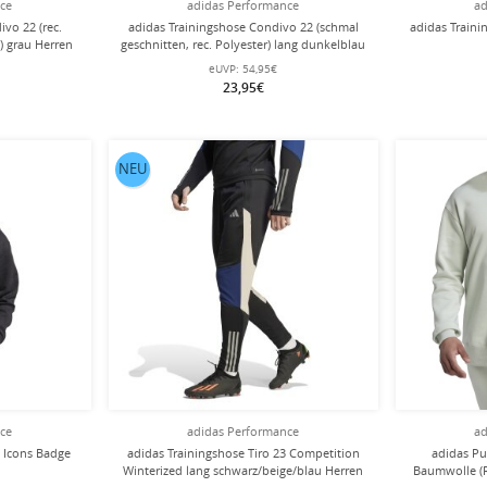
nce
adidas Performance
ad
ivo 22 (rec.
adidas Trainingshose Condivo 22 (schmal
adidas Traini
) grau Herren
geschnitten, rec. Polyester) lang dunkelblau
Herren
eUVP:
54,95€
23,95€
NEU
nce
adidas Performance
ad
e Icons Badge
adidas Trainingshose Tiro 23 Competition
adidas Pul
Winterized lang schwarz/beige/blau Herren
Baumwolle (R