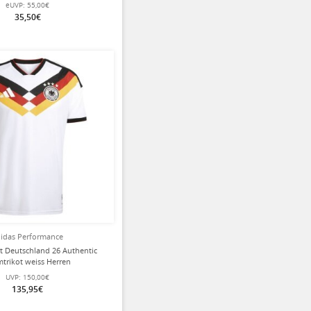
grün Herren
eUVP:
55,00€
35,50€
idas Performance
rt Deutschland 26 Authentic
trikot weiss Herren
UVP:
150,00€
135,95€