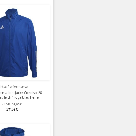
idas Performance
sentationsjacke Condivo 20
n, leicht) royalblau Herren
eUVP:
69,95€
27,98€