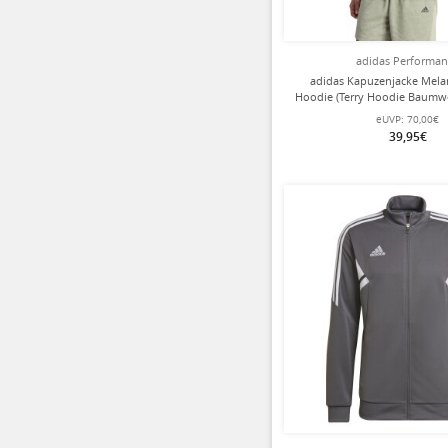
adidas Performa
adidas Kapuzenjacke Melan
Hoodie (Terry Hoodie Baumwo
Herren
eUVP:
70,00€
39,95€