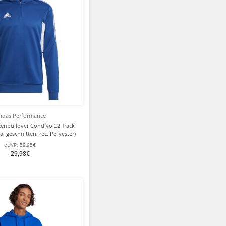
idas Performance
enpullover Condivo 22 Track
l geschnitten, rec. Polyester)
royalblau Herren
eUVP:
59,95€
29,98€