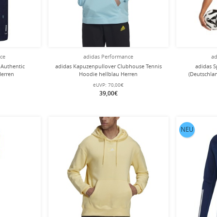
nce
adidas Performance
ad
 Authentic
adidas Kapuzenpullover Clubhouse Tennis
adidas S
Herren
Hoodie hellblau Herren
(Deutschla
eUVP:
70,00€
39,00€
NEU