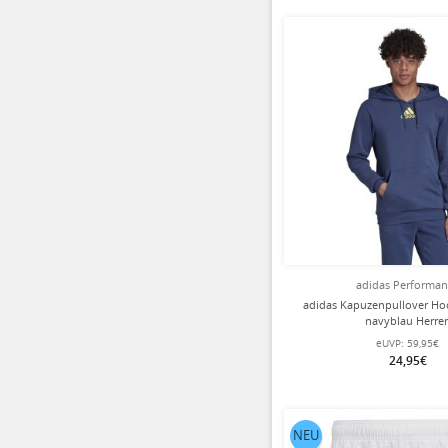
adidas Performa
adidas Kapuzenpullover Ho
navyblau Herre
eUVP:
59,95€
24,95€
NEU