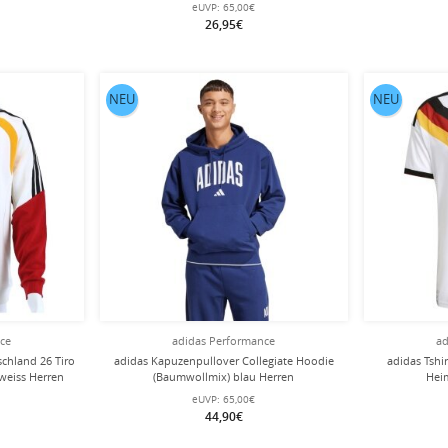
eUVP:
65,00€
26,95€
NEU
NEU
nce
adidas Performance
ad
chland 26 Tiro
adidas Kapuzenpullover Collegiate Hoodie
adidas Tshi
weiss Herren
(Baumwollmix) blau Herren
Heim
eUVP:
65,00€
44,90€