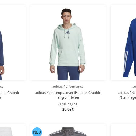
nce
adidas Performance
ad
odie Graphic
adidas Kapuzenpullover (Hoodie) Graphic
adidas Prä
n
hellgrün Herren
(Stehkrage
eUVP:
59,95€
29,98€
NEU