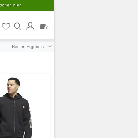
tionen hier
0