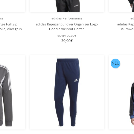
nce
adidas Performance
ad
ge Full Zip
adidas Kapuzenpullover Organiser Logo
adidas Kap
lle) olivegrün
Hoodie weinrot Herren
Baumwoll
eUVP:
90,00€
39,90€
NEU