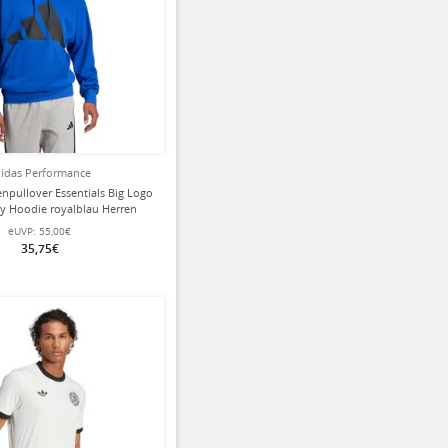
idas Performance
npullover Essentials Big Logo
ry Hoodie royalblau Herren
eUVP:
55,00€
35,75€