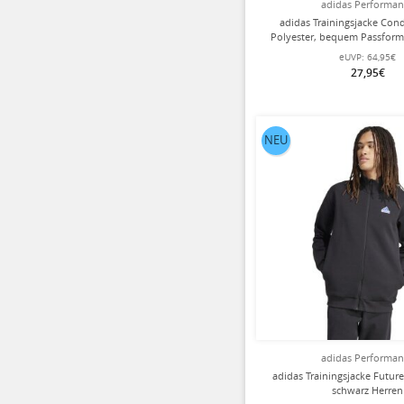
adidas Performa
adidas Trainingsjacke Cond
Polyester, bequem Passform
eUVP:
64,95€
27,95€
NEU
adidas Performa
adidas Trainingsjacke Futur
schwarz Herren