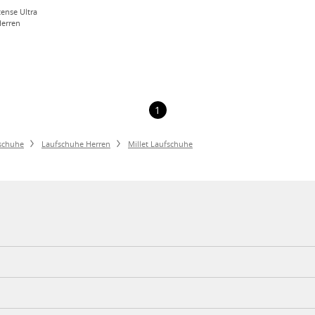
tense Ultra
Herren
1
schuhe
Laufschuhe Herren
Millet Laufschuhe