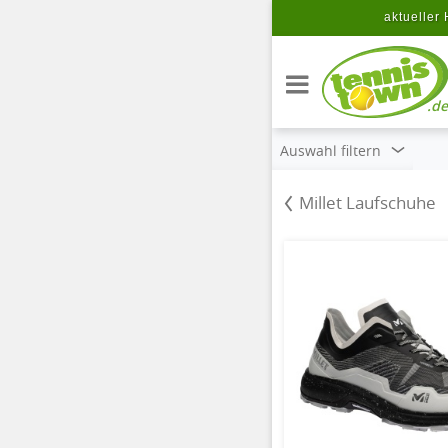
Zum Hauptinhalt springen
aktueller 
.de
Auswahl filtern
Millet Laufschuhe