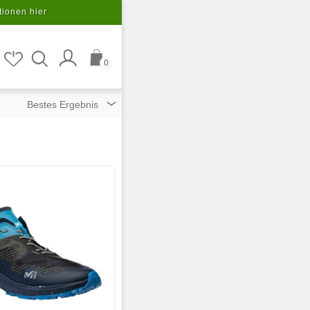
tionen hier
0