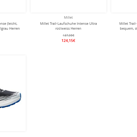
Millet
nse (leicht,
Millet Trail-Laufschuhe Intense Ultra
Millet Trai
llgrau Herren
rot/weiss Herren
bequem, st
137,95€
124,15€