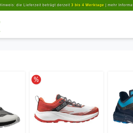
Hinweis: die Lieferzeit beträgt derzeit
3 bis 4 Werktage
|
mehr Informa
Artikel suchen
10% reduziert