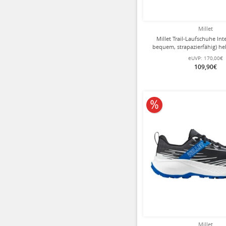
Millet
Millet Trail-Laufschuhe Inte
bequem, strapazierfähig) he
eUVP:
170,00€
109,90€
10% reduziert
Millet