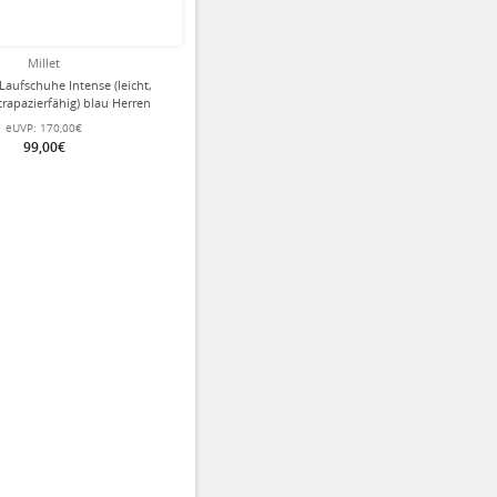
Millet
l-Laufschuhe Intense (leicht,
rapazierfähig) blau Herren
eUVP:
170,00€
99,00€