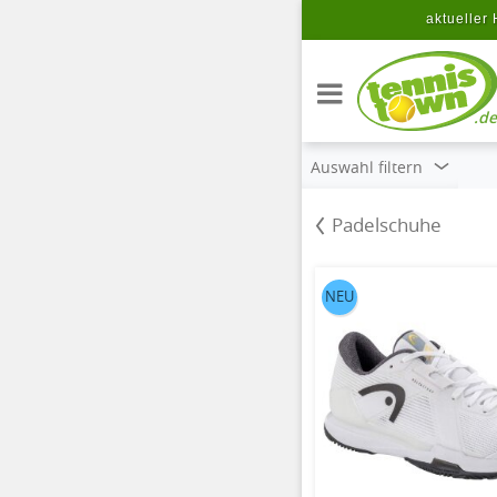
Zum Hauptinhalt springen
aktueller 
.de
Auswahl filtern
Padelschuhe
NEU