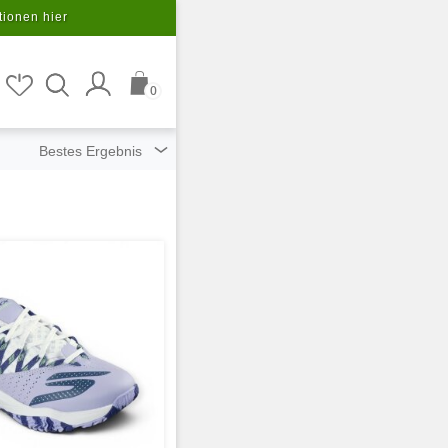
tionen hier
0
ziert