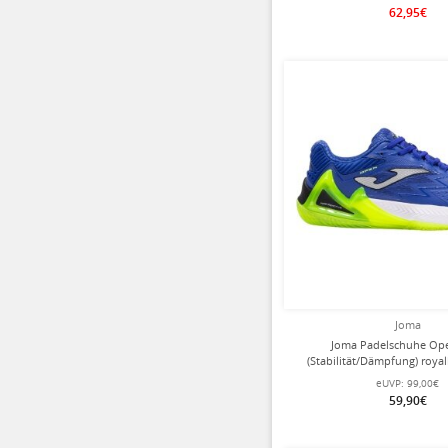
62,95€
Joma
Joma Padelschuhe Op
(Stabilität/Dämpfung) roya
eUVP:
99,00€
59,90€