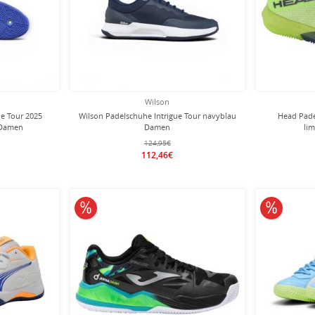
Wilson
ue Tour 2025
Wilson Padelschuhe Intrigue Tour navyblau
Head Pade
 Damen
Damen
li
124,95€
112,46€
10% reduziert
10% redu