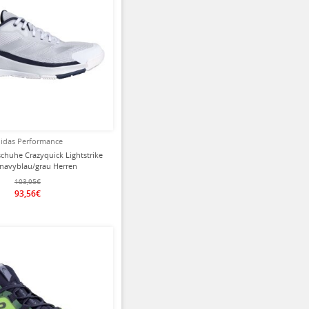
idas Performance
chuhe Crazyquick Lightstrike
/navyblau/grau Herren
103,95€
93,56€