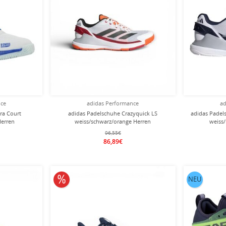
nce
adidas Performance
ad
ra Court
adidas Padelschuhe Crazyquick LS
adidas Padels
Herren
weiss/schwarz/orange Herren
weiss
96,55€
86,89€
10% reduziert
NEU