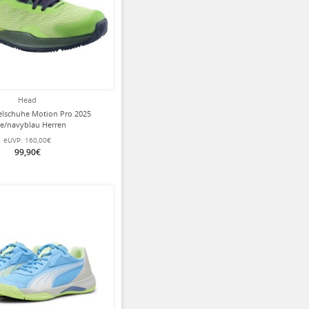
Head
lschuhe Motion Pro 2025
me/navyblau Herren
eUVP:
160,00€
99,90€
ziert