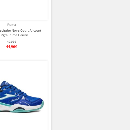
Puma
schuhe Nova Court Allcourt
u/grau/lime Herren
49,95€
44,96€
ziert