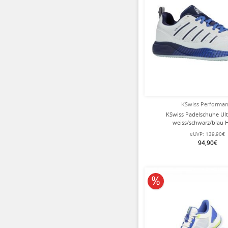
KSwiss Performa
KSwiss Padelschuhe Ult
weiss/schwarz/blau 
eUVP:
139,90€
94,90€
10% reduziert