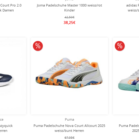
 Court Pro 2.0
Joma Padelschuhe Master 1000 weiss/rot
adidas 
ink Damen
Kinder
weiss/
42,50€
38,25€
10% reduziert
10% redu
nce
Puma
azyquick
Puma Padelschuhe Nova Court Allcourt 2025
Puma Padels
erren
weiss/bunt Herren
202
67,95€