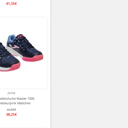
41,35€
ziert
Joma
delschuhe Master 1000
neblau/pink Mädchen
42,50€
38,25€