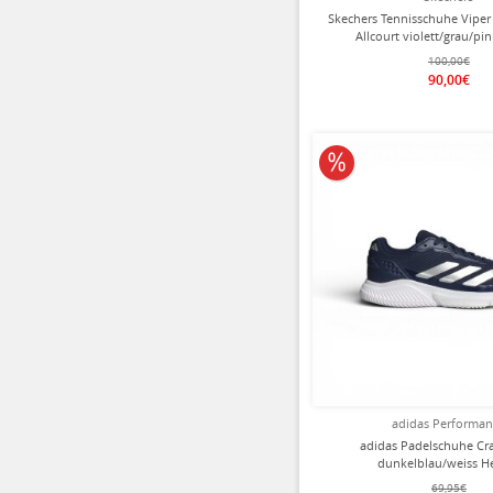
Skechers Tennisschuhe Viper
Allcourt violett/grau/p
100,00€
90,00€
10% reduziert
adidas Performa
adidas Padelschuhe Cr
dunkelblau/weiss H
69,95€