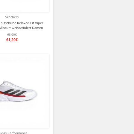
Skechers
nisschuhe Relaxed Fit Viper
Allcourt weiss/violett Damen
68,00€
61,20€
ziert
idas Performance