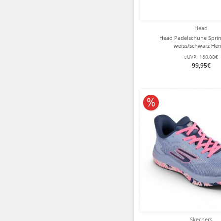
Head
Head Padelschuhe Sprin
weiss/schwarz Her
eUVP:
160,00€
99,95€
10% reduziert
Skechers