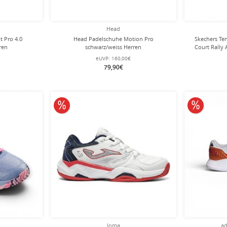
Head
t Pro 4.0
Head Padelschuhe Motion Pro
Skechers Ten
ren
schwarz/weiss Herren
Court Rally 
eUVP:
160,00€
79,90€
10% reduziert
10% redu
Joma
ad