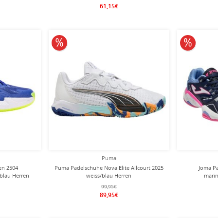
61,15€
10% reduziert
10% redu
Puma
en 2504
Puma Padelschuhe Nova Elite Allcourt 2025
Joma Pa
lblau Herren
weiss/blau Herren
mari
99,95€
89,95€