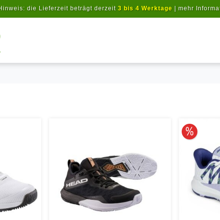
Hinweis: die Lieferzeit beträgt derzeit
3 bis 4 Werktage
|
mehr Informa
Artikel suchen
10% redu