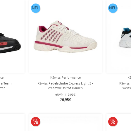
NEU
NEU
nce
KSwiss Performance
KS
ra Team
KSwiss Padelschuhe Express Light 3 -
KSwiss
rren
creamweiss/rot Damen
weiss
eUVP:
119,99€
76,95€
10% reduziert
10% redu