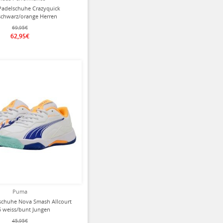
Padelschuhe Crazyquick
schwarz/orange Herren
69,95€
62,95€
ziert
Puma
chuhe Nova Smash Allcourt
5 weiss/bunt Jungen
45,95€