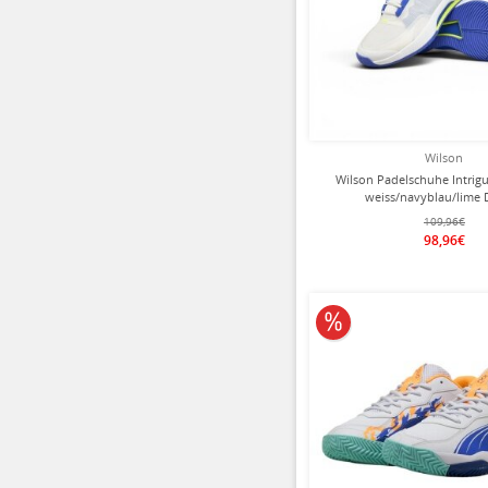
Wilson
Wilson Padelschuhe Intrig
weiss/navyblau/lime
109,96€
98,96€
10% reduziert