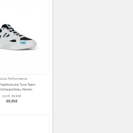
wiss Performance
 Padelschuhe Tura Team
/schwarz/blau Herren
eUVP:
99,90€
69,95€
ziert