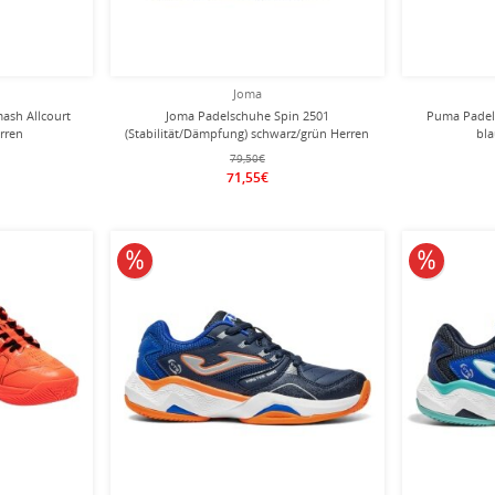
Joma
ash Allcourt
Joma Padelschuhe Spin 2501
Puma Padel
rren
(Stabilität/Dämpfung) schwarz/grün Herren
bla
79,50€
71,55€
10% reduziert
10% redu