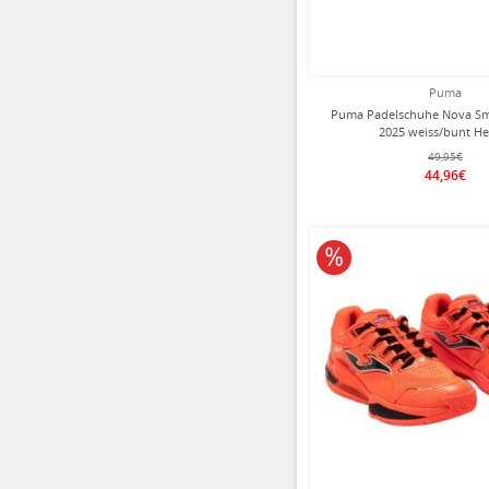
Puma
Puma Padelschuhe Nova Sm
2025 weiss/bunt He
49,95€
44,96€
10% reduziert