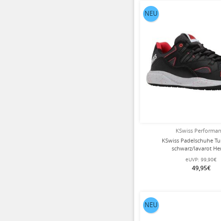
NEU
KSwiss Performa
KSwiss Padelschuhe Tu
schwarz/lavarot He
eUVP:
99,90€
49,95€
NEU