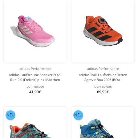
adidas Performance
adidas Performance
adidas Laufschuhe Sneaker EQ21
adidas Trail-Laufschuhe Terrex
Run 2.0 (Freizeit) pink Mädchen
Agravic Boa 2026 (BOA-
Schnürsystem) orange/schwarz
UVP:
60,00€
UVP:
80,00€
Kinder
41,90€
69,95€
NEU
NEU