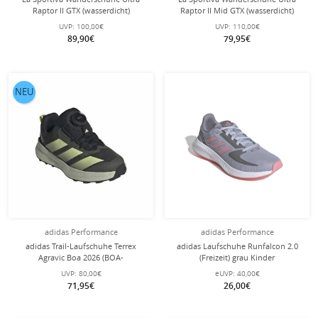
Raptor II GTX (wasserdicht)
Raptor II Mid GTX (wasserdicht)
schwarz/gelb Kinder
grün/carbongrau Kinder
UVP:
100,00€
UVP:
110,00€
89,90€
79,95€
NEU
adidas Performance
adidas Performance
adidas Trail-Laufschuhe Terrex
adidas Laufschuhe Runfalcon 2.0
Agravic Boa 2026 (BOA-
(Freizeit) grau Kinder
Schnürsystem) schwarz/limegrün
UVP:
80,00€
eUVP:
40,00€
Kinder
71,95€
26,00€