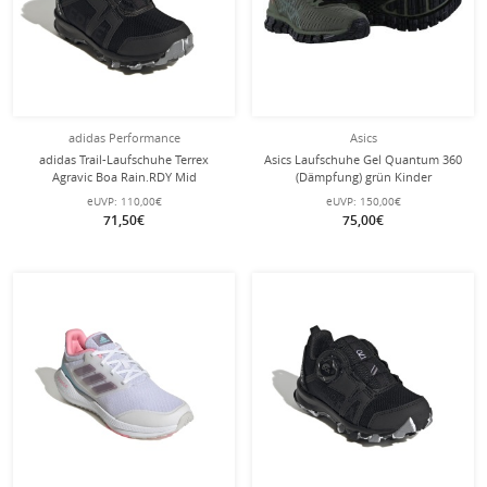
adidas Performance
Asics
adidas Trail-Laufschuhe Terrex
Asics Laufschuhe Gel Quantum 360
Agravic Boa Rain.RDY Mid
(Dämpfung) grün Kinder
(wasserdicht) schwarz Kinder
eUVP:
110,00€
eUVP:
150,00€
71,50€
75,00€