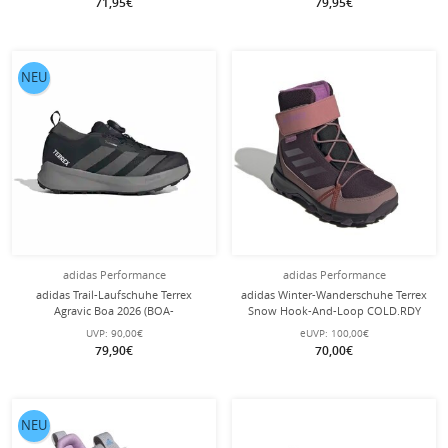
71,95€
79,95€
NEU
adidas Performance
adidas Performance
adidas Trail-Laufschuhe Terrex
adidas Winter-Wanderschuhe Terrex
Agravic Boa 2026 (BOA-
Snow Hook-And-Loop COLD.RDY
Schnürsystem)
violett/schwarz Kinder
UVP:
90,00€
eUVP:
100,00€
schwarz/graphitegrau Kinder
79,90€
70,00€
NEU