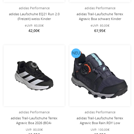
adidas Performance
adidas Performance
adidas Laufschuhe EQ21 Run 2.0
adidas Trail-Laufschuhe Terrex
(Freizeit) weiss Kinder
Agravic Boa schwarz Kinder
eUVP:
60,00€
eUVP:
80,00€
42,00€
67,95€
NEU
adidas Performance
adidas Performance
adidas Trail-Laufschuhe Terrex
adidas Trail-Laufschuhe Terrex
Agravic Boa 2026 (BOA-
Agravic Boa Rain.RDY Low
Schnürsystem) schwarz Kinder
(wasserdicht) navyblau/schwarz
UVP:
80,00€
UVP:
100,00€
Kinder