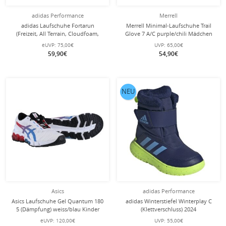
adidas Performance
Merrell
adidas Laufschuhe Fortarun
Merrell Minimal-Laufschuhe Trail
(Freizeit, All Terrain, Cloudfoam,
Glove 7 A/C purple/chili Mädchen
Klett) magenta Mädchen
eUVP:
75,00€
UVP:
65,00€
59,90€
54,90€
NEU
Asics
adidas Performance
Asics Laufschuhe Gel Quantum 180
adidas Winterstiefel Winterplay C
5 (Dämpfung) weiss/blau Kinder
(Klettverschluss) 2024
dunkelblau/grün Kinder
eUVP:
120,00€
UVP:
55,00€