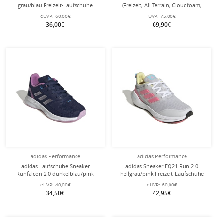
grau/blau Freizeit-Laufschuhe
(Freizeit, All Terrain, Cloudfoam,
Kinder
Klett) schwarz Kinder
eUVP:
60,00€
UVP:
75,00€
36,00€
69,90€
adidas Performance
adidas Performance
adidas Laufschuhe Sneaker
adidas Sneaker EQ21 Run 2.0
Runfalcon 2.0 dunkelblau/pink
hellgrau/pink Freizeit-Laufschuhe
Kinder
Kinder
eUVP:
40,00€
eUVP:
60,00€
34,50€
42,95€