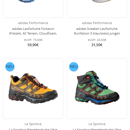
adidas Performance
adidas Performance
adidas Laufschuhe Fortarun
adidas Sneaker-Laufschuhe
(Freizeit, All Terrain, Cloudfoam,
Runfalcon 5 blau/weiss Jungen
Klett) blau Kinder
eUVP:
75,00€
eUVP:
45,00€
59,90€
31,50€
NEU
NEU
La Sportiva
La Sportiva
La Sportiva Wanderschuhe Ultra
La Sportiva Wanderschuhe Ultra