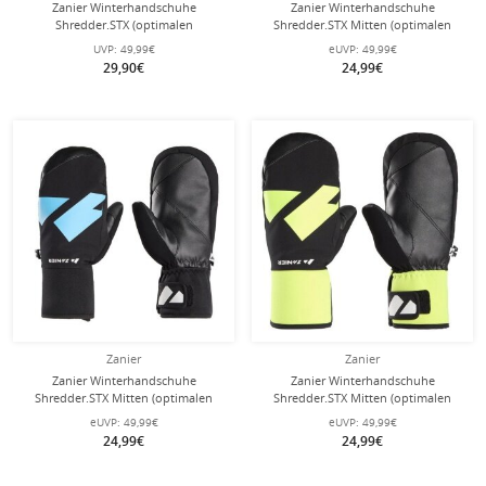
Zanier Winterhandschuhe
Zanier Winterhandschuhe
Shredder.STX (optimalen
Shredder.STX Mitten (optimalen
Tragekomfort) schwarz/neongelb
Tragekomfort) schwarz/weiss/braun
UVP:
49,99€
eUVP:
49,99€
Kinder
Kinder
29,90€
24,99€
Zanier
Zanier
Zanier Winterhandschuhe
Zanier Winterhandschuhe
Shredder.STX Mitten (optimalen
Shredder.STX Mitten (optimalen
Tragekomfort) schwarz/royalblau
Tragekomfort) schwarz/neongelb
eUVP:
49,99€
eUVP:
49,99€
Kinder
Kinder
24,99€
24,99€