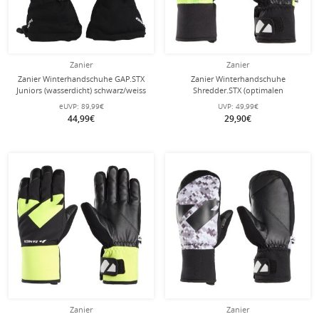
Zanier
Zanier
Zanier Winterhandschuhe GAP.STX
Zanier Winterhandschuhe
Juniors (wasserdicht) schwarz/weiss
Shredder.STX (optimalen
Tragekomfort) schwarz/limegrün
eUVP:
89,99€
UVP:
49,99€
Kinder
44,99€
29,90€
Zanier
Zanier