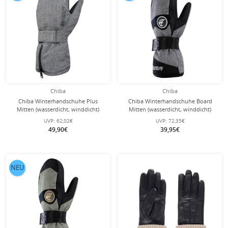
Chiba
Chiba
Chiba Winterhandschuhe Plus
Chiba Winterhandschuhe Board
Mitten (wasserdicht, winddicht)
Mitten (wasserdicht, winddicht)
hellgrau - 1 Paar
hellgrau/weiss - 1 Paar
UVP:
62,02€
UVP:
72,35€
49,90€
39,95€
NEU