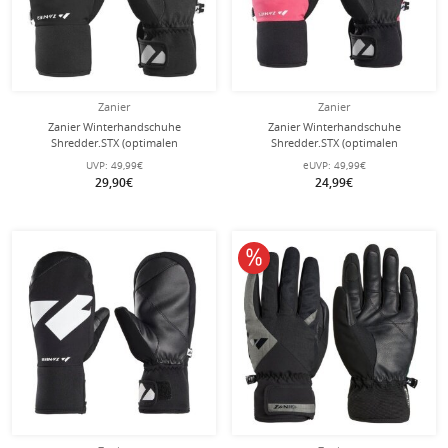
Zanier
Zanier
Zanier Winterhandschuhe
Zanier Winterhandschuhe
Shredder.STX (optimalen
Shredder.STX (optimalen
Tragekomfort) schwarz/royalblau
Tragekomfort) schwarz/fuchsia/rosa
UVP:
49,99€
eUVP:
49,99€
Kinder
Kinder
29,90€
24,99€
10% reduziert