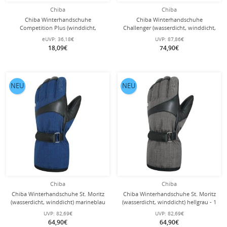
Chiba
Chiba
Chiba Winterhandschuhe
Chiba Winterhandschuhe
Competition Plus (winddicht,
Challenger (wasserdicht, winddicht,
atmungsaktiv) neongelb/schwarz - 1
atmungsaktiv) dunkelgrau - 1 Paar
eUVP:
36,18€
UVP:
87,86€
Paar
18,09€
74,90€
NEU
NEU
Chiba
Chiba
Chiba Winterhandschuhe St. Moritz
Chiba Winterhandschuhe St. Moritz
(wasserdicht, winddicht) marineblau
(wasserdicht, winddicht) hellgrau - 1
- 1 Paar
Paar
UVP:
82,69€
UVP:
82,69€
64,90€
64,90€