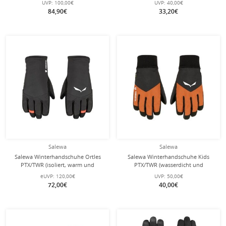
UVP:
100,00€
UVP:
40,00€
schwarz Herren
84,90€
33,20€
Salewa
Salewa
Salewa Winterhandschuhe Ortles
Salewa Winterhandschuhe Kids
PTX/TWR (isoliert, warm und
PTX/TWR (wasserdicht und
wasserdicht) schwarz Damen
atmungsaktiv) schwarz/braun
eUVP:
120,00€
UVP:
50,00€
Kinder
72,00€
40,00€