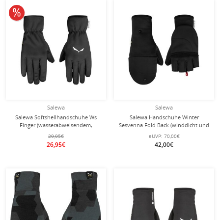
10% reduziert
Salewa
Salewa
Salewa Softshellhandschuhe Ws
Salewa Handschuhe Winter
Finger (wasserabweisendem,
Sesvenna Fold Back (winddicht und
winddichtem und atmungsaktivem)
atmungsaktiv) - schwarz
29,95€
eUVP:
70,00€
schwarz
26,95€
42,00€