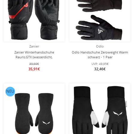
Zanier
Odlo
Zanier Winterhandschuhe
Odlo Handschuhe Zeroweight Warm
Rauris.GTX (wasserdicht,
schwarz - 1 Paar
atmungsaktiv) schwarz/rot
39,90€
UVP:
49,95€
35,91€
32,46€
NEU