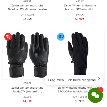
Zanier
Zanier
Zanier Winterhandschuhe
Zanier Winterhandschuhe
Shredder.STX Mitten (optimalen
Saalbach.GTX (winddicht,
Tragekomfort) schwarz/weiss Kinder
wasserdicht) schwarz/silber
UVP:
49,99€
59,89€
22,95€
53,90€
10% reduziert
NEU
Zanier
Ziener
Zanier Winterhandschuhe
Ziener Winterhandschuhe IVIDURO-
Rauris.GTX (wasserdicht,
Z TOUCH (winddicht, warm) schwarz
atmungsaktiv) schwarz
Herren - 1 Paar
49,90€
eUVP:
39,99€
44,91€
19,99€