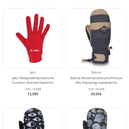
Jako
Dakine
Jako Feldspielerhandschuhe
Dakine Winterhandschuhe Fillmore
Funktion (flexible Passform,
Mitt (Fäustling, wasserdicht)
Schnelltrocknend) rot - 1 Paar
steingrau/nachtblau
UVP:
19,99€
UVP:
59,95€
13,99€
39,95€