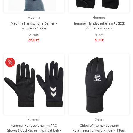
Medima
Hummel
Medima Handschuhe Damen -
hummel Handschuhe hmlFLEECE
schwarz - 1 Paar
Gloves - schwarz
28,90€
9,90€
26,01€
8,91€
10% reduziert
Hummel
Chiba
hummel Handschuhe hmlPRO
Chiba Winterhandschuhe
Gloves (Touch-Screen kompatibel) -
Polarfleece schwarz Kinder - 1 Paar