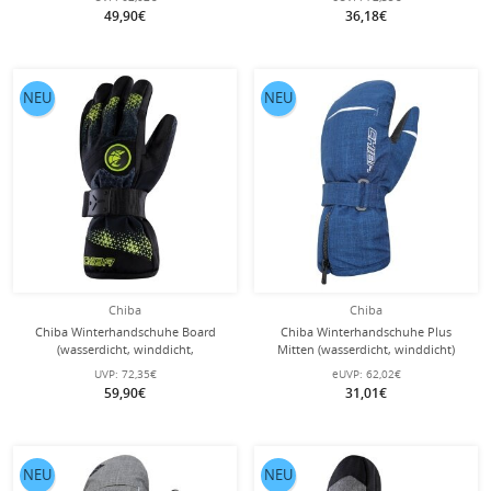
Paar
49,90€
36,18€
NEU
NEU
Chiba
Chiba
Chiba Winterhandschuhe Board
Chiba Winterhandschuhe Plus
(wasserdicht, winddicht,
Mitten (wasserdicht, winddicht)
atmungsaktiv) dunkelgrau/gelb - 1
marineblau - 1 Paar
UVP:
72,35€
eUVP:
62,02€
Paar
59,90€
31,01€
NEU
NEU