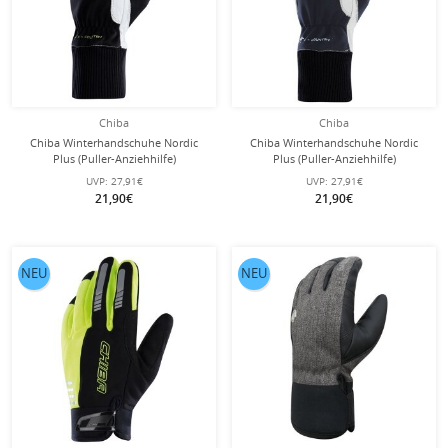
Chiba
Chiba
Chiba Winterhandschuhe Nordic
Chiba Winterhandschuhe Nordic
Plus (Puller-Anziehhilfe)
Plus (Puller-Anziehhilfe)
schwarz/neongelb - 1 Paar
dunkelgrau/schwarz - 1 Paar
UVP:
27,91€
UVP:
27,91€
21,90€
21,90€
NEU
NEU