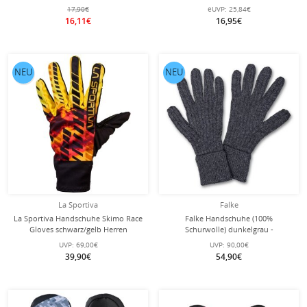
schwarz
17,90€
eUVP:
25,84€
16,11€
16,95€
NEU
NEU
La Sportiva
Falke
La Sportiva Handschuhe Skimo Race
Falke Handschuhe (100%
Gloves schwarz/gelb Herren
Schurwolle) dunkelgrau -
Damen/Herren - 1 Paar
UVP:
69,00€
UVP:
90,00€
39,90€
54,90€