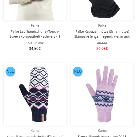
Falke
Falke
Falke Laufhandschuhe (Touch-
Falke Kapuzenmütze (Schalmütze)
Screen kompatibel) - schwarz - 1
Skimaske (enganliegend, warm und
Paar
elastisch) schwarz - 1 Stück
UVP:
45,00€
28,95€
34,50€
26,05€
NEU
NEU
Kama
Kama
Kama Winterhandschuhe (Fäustling)
Kama Winterhandschuhe R113