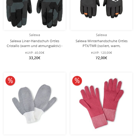
Salewa
Salewa
Salewa Liner-Handschuh Ortles
Salewa Winterhandschuhe Ortles
Cristallo (warm und atmungsaktiv) -
PTX/TWR (isoliert, warm,
schwarz/camou
wasserdicht) schwarz Herren
eUVP:
40,00€
eUVP:
120,00€
33,20€
72,00€
10% reduziert
10% reduziert