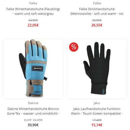
Falke
Falke
Falke Winterhandschuhe (Fäustling)
Falke Strickhandschuhe
- warm und soft weiss/grau
(Merinowolle) - soft und warm - rot
Damen/Herren 1 Paar
- Damen/Herren - 1 Paar
24,50€
29,50€
22,05€
26,55€
10% reduziert
Dakine
Jako
Dakine Winterhandschuhe Bronco
Jako Laufhandschuhe Funktion
Gore-Tex - wasser- und winddicht -
Warm - Touch-Screen kompatibel -
aquablau
schwarz - 1 Paar
eUVP:
84,95€
17,49€
39,90€
15,74€