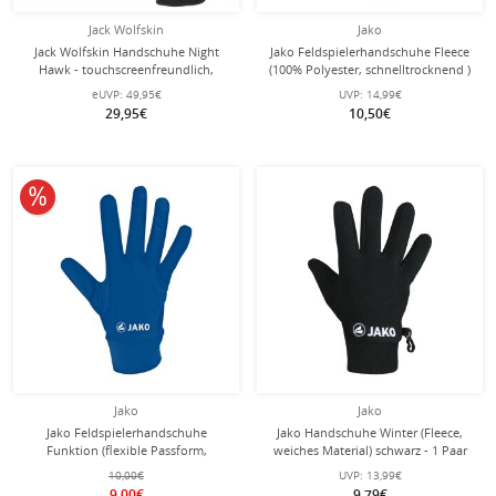
Jack Wolfskin
Jako
Jack Wolfskin Handschuhe Night
Jako Feldspielerhandschuhe Fleece
Hawk - touchscreenfreundlich,
(100% Polyester, schnelltrocknend )
reflektierend, winddicht - schwarz
royalblau - 1 Paar
eUVP:
49,95€
UVP:
14,99€
29,95€
10,50€
10% reduziert
Jako
Jako
Jako Feldspielerhandschuhe
Jako Handschuhe Winter (Fleece,
Funktion (flexible Passform,
weiches Material) schwarz - 1 Paar
Schnelltrocknend) royalblau - 1 Paar
10,00€
UVP:
13,99€
9,00€
9,79€