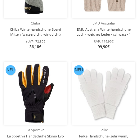
Chiba
EMU Australia
Chiba Winterhandschuhe Board
EMU Australia Winterhandschuhe
Mitten (wasserdicht, winddicht)
Loch - weiches Leder - schwarz - 1
olivegrün/gold - 1 Paar
Paar
eUVP:
72,35€
UVP:
119,90€
36,18€
99,90€
NEU
NEU
La Sportiva
Falke
La Sportiva Handschuhe Skimo Evo
Falke Handschuhe (sehr warm,