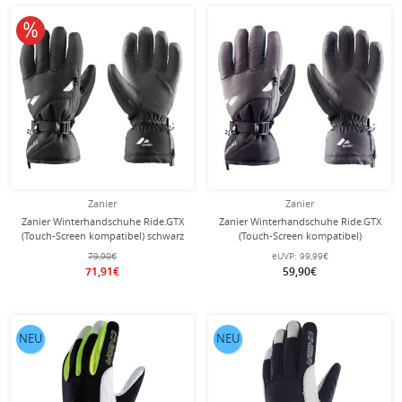
10% reduziert
Zanier
Zanier
Zanier Winterhandschuhe Ride.GTX
Zanier Winterhandschuhe Ride.GTX
(Touch-Screen kompatibel) schwarz
(Touch-Screen kompatibel)
schwarz/anthrazitgrau
79,90€
eUVP:
99,99€
71,91€
59,90€
NEU
NEU