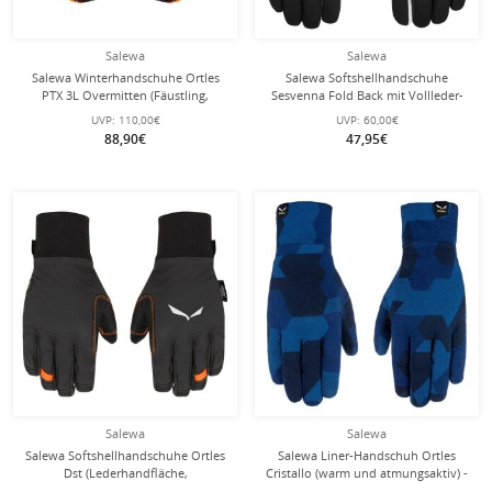
Salewa
Salewa
Salewa Winterhandschuhe Ortles
Salewa Softshellhandschuhe
PTX 3L Overmitten (Fäustling,
Sesvenna Fold Back mit Vollleder-
wasserdicht, winddicht) - schwarz
Handfläche - winddicht - schwarz
UVP:
110,00€
UVP:
60,00€
88,90€
47,95€
Salewa
Salewa
Salewa Softshellhandschuhe Ortles
Salewa Liner-Handschuh Ortles
Dst (Lederhandfläche,
Cristallo (warm und atmungsaktiv) -
strapazierfähig, atmungsaktiv)
navyblau/camou