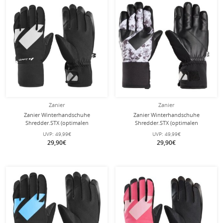
Zanier
Zanier
Zanier Winterhandschuhe
Zanier Winterhandschuhe
Shredder.STX (optimalen
Shredder.STX (optimalen
Tragekomfort) schwarz/weiss Kinder
Tragekomfort) schwarz/weiss/braun
UVP:
49,99€
UVP:
49,99€
Kinder
29,90€
29,90€