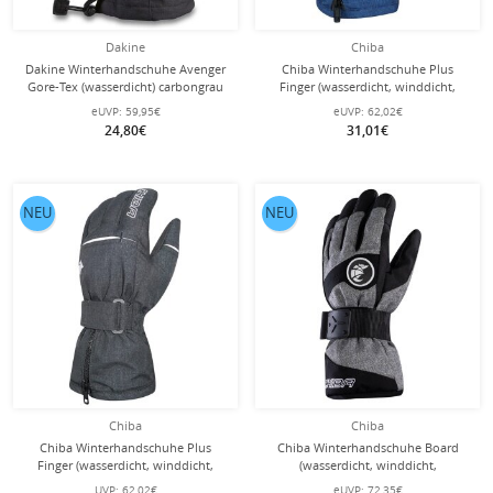
Dakine
Chiba
Dakine Winterhandschuhe Avenger
Chiba Winterhandschuhe Plus
Gore-Tex (wasserdicht) carbongrau
Finger (wasserdicht, winddicht,
Kinder
atmungsaktiv) marineblau - 1 Paar
eUVP:
59,95€
eUVP:
62,02€
24,80€
31,01€
NEU
NEU
Chiba
Chiba
Chiba Winterhandschuhe Plus
Chiba Winterhandschuhe Board
Finger (wasserdicht, winddicht,
(wasserdicht, winddicht,
atmungsaktiv) schwarz - 1 Paar
atmungsaktiv) hellgrau/weiss - 1
UVP:
62,02€
eUVP:
72,35€