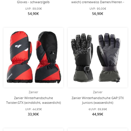
Gloves - schwarz/gelb
weich) cremeweiss Damen/Herren -
1 Paar
UVP:
89,00€
UVP:
90,00€
54,90€
56,90€
Zanier
Zanier
Zanier Winterhandschuhe
Zanier Winterhandschuhe GAP.STX
Twister.GTX (winddicht, wasserdicht)
Juniors (wasserdicht)
rot/schwarz Kinder
schwarz/anthrazitgrau
UVP:
44,95€
eUVP:
89,99€
33,90€
44,99€