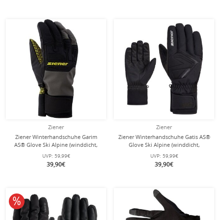
Ziener
Ziener
Ziener Winterhandschuhe Garim
Ziener Winterhandschuhe Gatis AS®
AS® Glove Ski Alpine (winddicht,
Glove Ski Alpine (winddicht,
wasserdicht) schwarz/grau/gelb
wasserdicht) schwarz Herren - 1 Paar
UVP:
59,99€
UVP:
59,99€
Herren - 1 Paar
39,90€
39,90€
10% reduziert