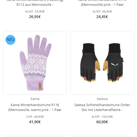
R112 aus Merinowolle -
(Merinowolle) pink - 1 Paar
navyblau/weiss - 1 Paar
eUVP:
53,90€
eUVP:
48,90€
26,95€
24,45€
NEU
Kama
Salewa
Kama Winterhandschuhe R116
Salewa Softshellhandschuhe Ortles
(Merinowolle, warm) pink - 1 Paar
Dst mit Lederhandfläche -
strapazierfähig, atmungsaktiv -
UVP:
49,90€
eUVP:
100,00€
schwarz/gelb Damen
41,90€
60,00€