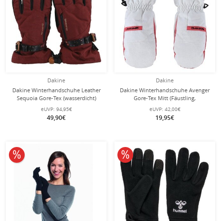
Dakine
Dakine
Dakine Winterhandschuhe Leather
Dakine Winterhandschuhe Avenger
Sequoia Gore-Tex (wasserdicht)
Gore-Tex Mitt (Fäustling,
dunkelrosa
wasserdicht) glacierweiss Kinder
eUVP:
94,95€
eUVP:
42,00€
49,90€
19,95€
10% reduziert
10% reduziert