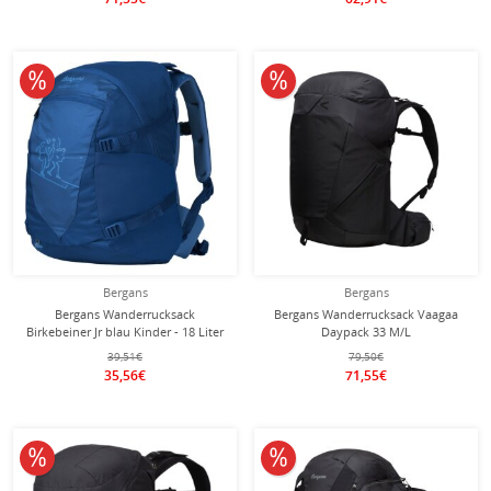
10% reduziert
10% reduziert
Bergans
Bergans
Bergans Wanderrucksack
Bergans Wanderrucksack Vaagaa
Birkebeiner Jr blau Kinder - 18 Liter
Daypack 33 M/L
schwarz/dunkelgrau 33 Liter
39,51€
79,50€
35,56€
71,55€
10% reduziert
10% reduziert