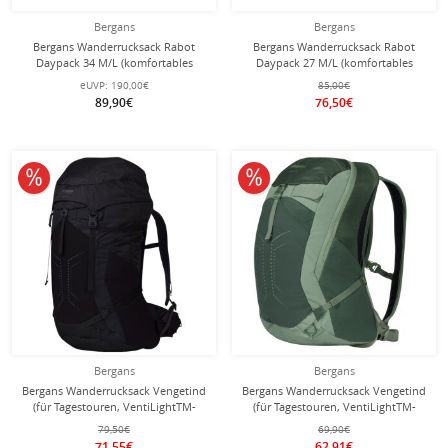
Bergans
Bergans
Bergans Wanderrucksack Rabot
Bergans Wanderrucksack Rabot
Daypack 34 M/L (komfortables
Daypack 27 M/L (komfortables
Tragesystem) blau/dunkelgrau 34
Tragesystem) schwarz/dunkelgrau 27
eUVP:
190,00€
85,00€
Liter
Liter
89,90€
76,50€
10% reduziert
10% reduziert
Bergans
Bergans
Bergans Wanderrucksack Vengetind
Bergans Wanderrucksack Vengetind
(für Tagestouren, VentiLightTM-
(für Tagestouren, VentiLightTM-
Technologie) schwarz/dunkelgrau 32
Technologie) jadegrün 28 Liter
79,50€
69,90€
Liter
71,55€
62,91€