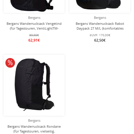
Bergans
Bergans
Bergans Wanderrucksack Vengetind
Bergans Wanderrucksack Rabot
(für Tagestouren, VentiLightTM-
Daypack 27 M/L (komfortables
Technologie) schwarz/dunkelgrau 28
Tragesystem) blau/dunkelgrau 27
69,90€
eUVP:
170,00€
Liter
Liter
62,91€
62,50€
10% reduziert
Bergans
Bergans Wanderrucksack Rondane
(für Tagestouren, vielseitig,