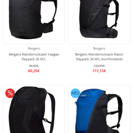
Bergans
Bergans
Bergans Wanderrucksack Vaagaa
Bergans Wanderrucksack Rabot
Daypack 26 M/L
Daypack 34 M/L (komfortables
schwarz/dunkelgrau 26 Liter
Tragesystem) schwarz/dunkelgrau 34
66,95€
123,50€
Liter
60,25€
111,15€
10% reduziert
NEU