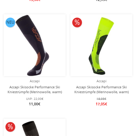
10% reduziert
NEU
Accapi
Accapi
Accapi Skisocke Performance Ski
Accapi Skisocke Performance Ski
Kniestrümpfe (Merinowolle, warm)
Kniestrümpfe (Merinowolle, warm)
schwarz/orange - 1 Paar
fluogelb/anthrazitgrau - 1 Paar
UVP:
22,00€
18,95€
11,00€
17,05€
10% reduziert