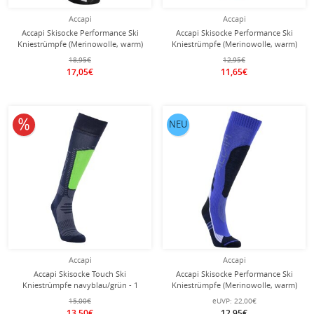
Accapi
Accapi
Accapi Skisocke Performance Ski
Accapi Skisocke Performance Ski
Kniestrümpfe (Merinowolle, warm)
Kniestrümpfe (Merinowolle, warm)
anthrazitgrau - 1 Paar
fuchsia/anthrazitgrau - 1 Paar
18,95€
12,95€
17,05€
11,65€
10% reduziert
NEU
Accapi
Accapi
Accapi Skisocke Touch Ski
Accapi Skisocke Performance Ski
Kniestrümpfe navyblau/grün - 1
Kniestrümpfe (Merinowolle, warm)
Paar
blau/schwarz - 1 Paar
15,00€
eUVP:
22,00€
13,50€
12,95€