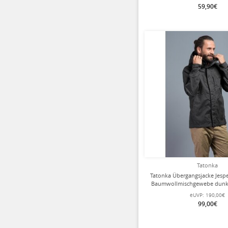
59,90€
Tatonka
Tatonka Übergangsjacke Jesp
Baumwollmischgewebe dunke
eUVP:
190,00€
99,00€