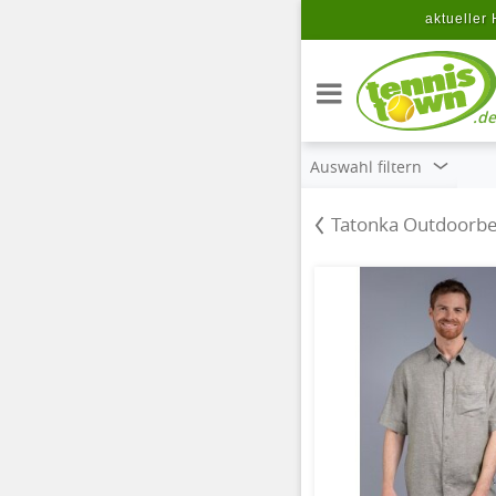
Zum Hauptinhalt springen
aktueller 
.de
Auswahl filtern
Tatonka Outdoorbe