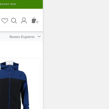
tionen hier
0