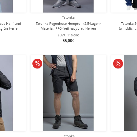
Tatonka
(aus Hanf und
Tatonka Regenhose Hempton (2.5-Lagen-
Tatonka S
rkgrün Herren
Material, PFC-frei) navyblau Herren
(winddicht,
eUVP:
110,00€
55,00€
10% reduziert
10% redu
Tatonka