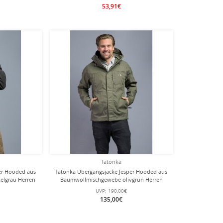
53,91€
Tatonka
er Hooded aus
Tatonka Übergangsjacke Jesper Hooded aus
lgrau Herren
Baumwollmischgewebe olivgrün Herren
UVP:
190,00€
135,00€