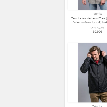
Tatonka
Tatonka Wanderhemd Tiark 
Cellulose-Faser Lyocell) ba
UVP:
70,00€
30,90€
Tatonka