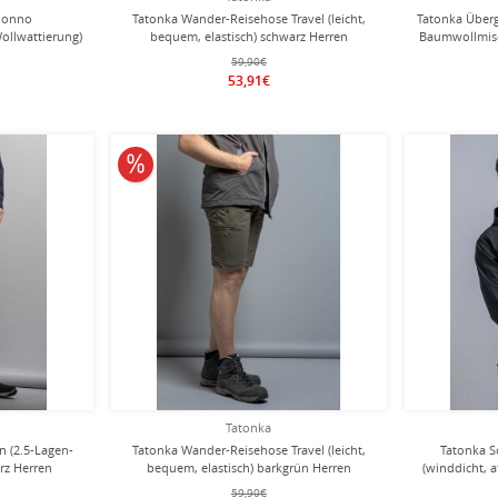
 Jonno
Tatonka Wander-Reisehose Travel (leicht,
Tatonka Über
ollwattierung)
bequem, elastisch) schwarz Herren
Baumwollmis
59,90€
53,91€
10% reduziert
Tatonka
 (2.5-Lagen-
Tatonka Wander-Reisehose Travel (leicht,
Tatonka S
arz Herren
bequem, elastisch) barkgrün Herren
(winddicht, 
59,90€