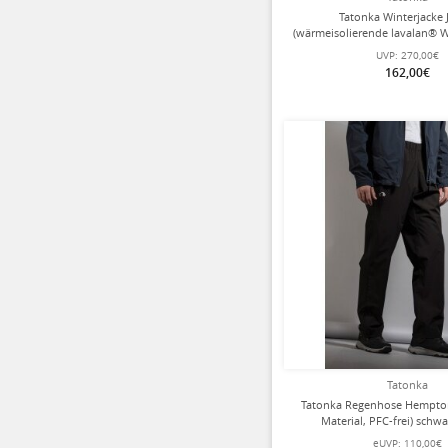
Tatonka Winterjacke
(wärmeisolierende lavalan® W
schwarz Herren
UVP:
270,00€
162,00€
Tatonka
Tatonka Regenhose Hempton
Material, PFC-frei) schw
eUVP:
110,00€