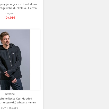
gangsjacke Jesper Hooded aus
chgewebe dunkelblau Herren
119,90€
107,91€
Tatonka
oftshelljacke Cesi Hooded
atmungsaktiv) schwarz Herren
eUVP:
160,00€