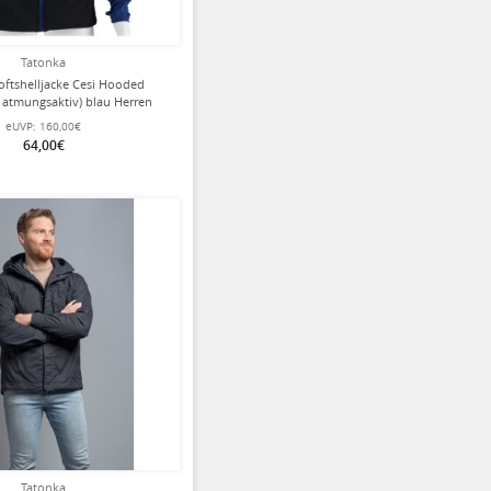
Tatonka
oftshelljacke Cesi Hooded
 atmungsaktiv) blau Herren
eUVP:
160,00€
64,00€
ziert
Tatonka