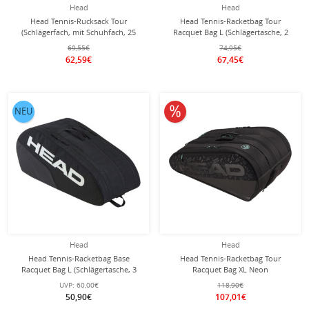
Head
Head
Head Tennis-Rucksack Tour
Head Tennis-Racketbag Tour
(Schlägerfach, mit Schuhfach, 25
Racquet Bag L (Schlägertasche, 2
Liter) 2026 grün
Hauptfächer) 2026 tealgrün 9er
69,55€
74,95€
62,59€
67,45€
10% reduziert
NEU
Head
Head
Head Tennis-Racketbag Base
Head Tennis-Racketbag Tour
Racquet Bag L (Schlägertasche, 3
Racquet Bag XL Neon
Hauptfächer) 2025 schwarz 9er
(Schlägertasche, 3 Hauptfächer) 2025
UVP:
60,00€
118,90€
schwarz 15er
50,90€
107,01€