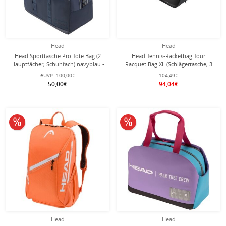
Head
Head
Head Sporttasche Pro Tote Bag (2
Head Tennis-Racketbag Tour
Hauptfächer, Schuhfach) navyblau -
Racquet Bag XL (Schlägertasche, 3
35 Liter
Hauptfächer) 2026 schwarz/weiss
eUVP:
100,00€
104,49€
12er
50,00€
94,04€
10% reduziert
10% reduziert
Head
Head