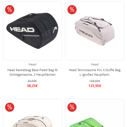
10% reduziert
10% reduziert
Head
Head
Head Racketbag Base Padel Bag M
Head Tennistasche Pro X Duffle Bag
(Schlägertasche, 2 Hauptfächer)
L (großes Hauptfach,
schwarz 6er
Schläger+Schuhfach) 2026
42,50€
139,95€
weiss/grün
38,25€
125,95€
10% reduziert
10% reduziert