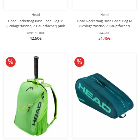
Head
Head
Head Racketbag Base Padel Bag M
Head Racketbag Base Padel Bag M
(Schlägertasche, 2 Hauptfächer) pink
(Schlägertasche, 2 Hauptfächer)
6er
navyblau 6er
UVP:
50,00€
34,95€
42,50€
31,45€
10% reduziert
10% reduziert