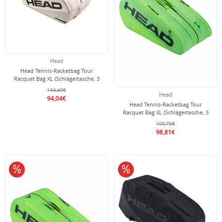
Head
Head Tennis-Racketbag Tour
Racquet Bag XL (Schlägertasche, 3
Hauptfächer) 2026 weiss/grau 12er
104,49€
Head
94,04€
Head Tennis-Racketbag Tour
Racquet Bag XL (Schlägertasche, 3
Hauptfächer) 2026 grün 12er
109,79€
98,81€
10% reduziert
10% reduziert