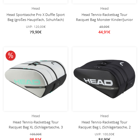
Head
Head
Head Sporttasche Pro X Duffle Sport
Head Tennis-Racketbag Tour
Bag (großes Hauptfach, Schuhfach)
Racquet Bag Monster Kinder/Junior
2025 schwarz/dunkelgrau
(Schlägertasche) schwarz/blau/lime
UVP:
120,00€
49,90€
79,90€
44,91€
10% reduziert
Head
Head
Head Tennis-Racketbag Tour
Head Tennis-Racketbag Tour
Racquet Bag XL (Schlägertasche, 3
Racquet Bag L (Schlägertasche, 2
Hauptfächer) 2024 grau/teal 12er
Hauptfächer, Schuhfach) 2024
109,90€
UVP:
100,00€
schwarz/weiss 9er
98,91€
84,90€