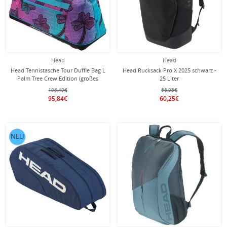
Head
Head
Head Tennistasche Tour Duffle Bag L
Head Rucksack Pro X 2025 schwarz -
Palm Tree Crew Edition (großes
25 Liter
Hauptfach, Schlägerfach)
106,49€
66,95€
blau/violett
95,84€
60,25€
NEU