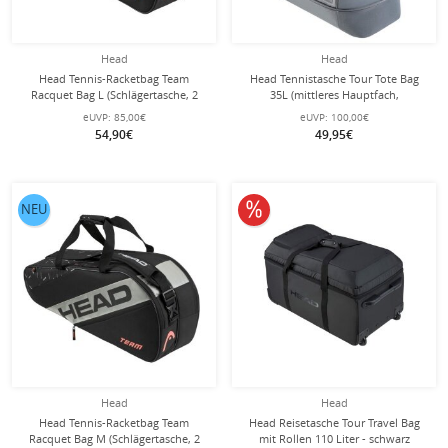
Head
Head
Head Tennis-Racketbag Team
Head Tennistasche Tour Tote Bag
Racquet Bag L (Schlägertasche, 2
35L (mittleres Hauptfach,
Hauptfächer) 2024 schwarz/grau 9er
Schägerfach) grau
eUVP:
85,00€
eUVP:
100,00€
54,90€
49,95€
10% reduziert
NEU
Head
Head
Head Tennis-Racketbag Team
Head Reisetasche Tour Travel Bag
Racquet Bag M (Schlägertasche, 2
mit Rollen 110 Liter - schwarz