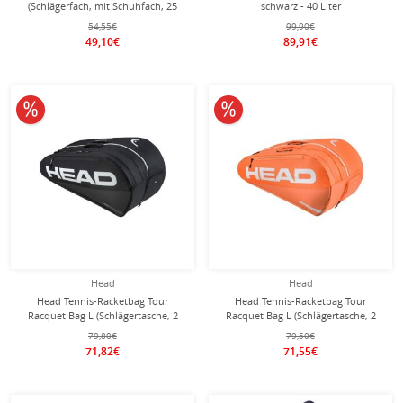
(Schlägerfach, mit Schuhfach, 25
schwarz - 40 Liter
Liter) 2026 blau
54,55€
99,90€
49,10€
89,91€
10% reduziert
10% reduziert
Head
Head
Head Tennis-Racketbag Tour
Head Tennis-Racketbag Tour
Racquet Bag L (Schlägertasche, 2
Racquet Bag L (Schlägertasche, 2
Hauptfächer) 2026 schwarz/weiss
Hauptfächer) 2026 orange/weiss 9er
79,80€
79,50€
9er
71,82€
71,55€