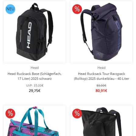
10% reduziert
NEU
Head
Head
Head Rucksack Base (Schlägerfach,
Head Rucksack Tour Racqpack
17 Liter) 2025 schwarz
(Rolltop) 2025 dunkelblau - 40 Liter
UVP:
35,00€
89,90€
29,75€
80,91€
10% reduziert
10% reduziert