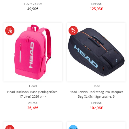
Hauptfächer) 2024 schwarz/grau 6er
eUVP:
75,00€
139,95€
49,90€
125,95€
10% reduziert
10% reduziert
Head
Head
Head Rucksack Base (Schlägerfach,
Head Tennis-Racketbag Pro Racquet
17 Liter) 2026 pink
Bag XL (Schlägertasche, 3
Hauptfächer) 2026 navyblau 12er
29,75€
119,95€
26,78€
107,96€
10% reduziert