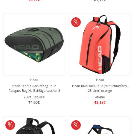
10% reduziert
Head
Head
Head Tennis-Racketbag Tour
Head Rucksack Tour (mit Schuhfach,
Racquet Bag XL (Schlägertasche, 3
25 Liter) orange
Hauptfächer) 2024 thymegrün 12er
eUVP:
130,00€
47,95€
74,90€
43,15€
10% reduziert
10% reduziert