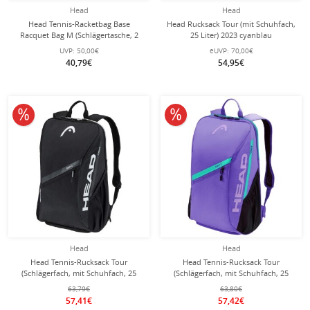
Head
Head
Head Tennis-Racketbag Base
Head Rucksack Tour (mit Schuhfach,
Racquet Bag M (Schlägertasche, 2
25 Liter) 2023 cyanblau
Hauptfächer) 2025 navyblau 6er
UVP:
50,00€
eUVP:
70,00€
40,79€
54,95€
10% reduziert
10% reduziert
Head
Head
Head Tennis-Rucksack Tour
Head Tennis-Rucksack Tour
(Schlägerfach, mit Schuhfach, 25
(Schlägerfach, mit Schuhfach, 25
Liter) 2026 schwarz/weiss
Liter) 2026 purple
63,79€
63,80€
57,41€
57,42€