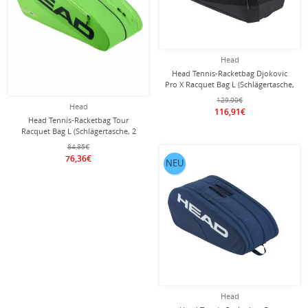
Head
Head Tennis-Racketbag Djokovic
Pro X Racquet Bag L (Schlägertasche,
2 Hauptfächer) 2025 schwarz 9er
129,90€
Head
116,91€
Head Tennis-Racketbag Tour
Racquet Bag L (Schlägertasche, 2
Hauptfächer) 2026 grün 9er
84,85€
76,36€
NEU
Head