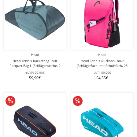
Head
Head
Head Tennis-Racketbag Tour
Head Tennis-Rucksack Tour
Racquet Bag L (Schlägertasche, 2
(Schlägerfach, mit Schuhfach, 25
Hauptfächer) 2023 cyanblau 9er
Liter) 2026 pink/schwarz
eUVP:
90,00€
UVP:
80,00€
59,90€
54,55€
10% reduziert
10% reduziert