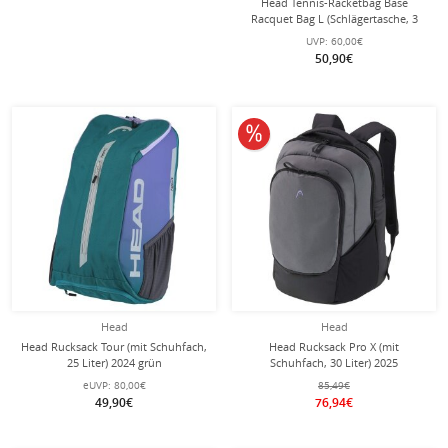
Head Tennis-Racketbag Base
Racquet Bag L (Schlägertasche, 3
Hauptfächer) 2025 navyblau 9er
UVP:
60,00€
50,90€
10% reduziert
Head
Head
Head Rucksack Tour (mit Schuhfach,
Head Rucksack Pro X (mit
25 Liter) 2024 grün
Schuhfach, 30 Liter) 2025
dunkelgrau/schwarz
eUVP:
80,00€
85,49€
49,90€
76,94€