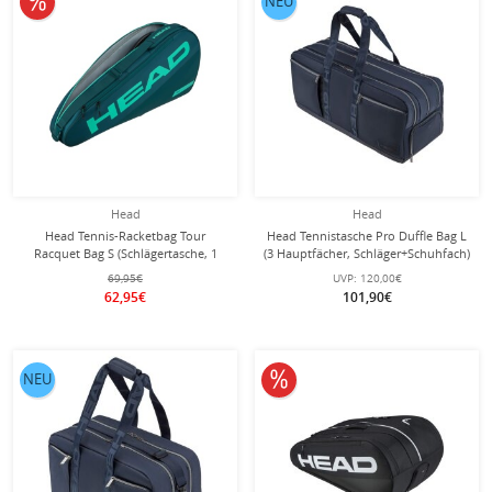
NEU
Head
Head
Head Tennis-Racketbag Tour
Head Tennistasche Pro Duffle Bag L
Racquet Bag S (Schlägertasche, 1
(3 Hauptfächer, Schläger+Schuhfach)
Hauptfach) 2026 grün 3er
2026 navyblau
69,95€
UVP:
120,00€
62,95€
101,90€
10% reduziert
NEU