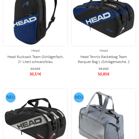
Head
Head
Head Rucksack Team (Schlägerfach,
Head Tennis-Racketbag Team
21 Liter) schwarz/blau
Racquet Bag L (Schlägertasche, 2
Hauptfächer) 2024 blau/schwarz 9er
33,90€
56,50€
30,51€
50,85€
NEU
NEU