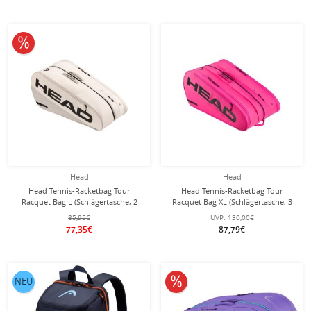
10% reduziert
Head
Head
Head Tennis-Racketbag Tour
Head Tennis-Racketbag Tour
Racquet Bag L (Schlägertasche, 2
Racquet Bag XL (Schlägertasche, 3
Hauptfächer) 2026 weiss/grau 9er
Hauptfächer) 2026 pink 12er
85,95€
UVP:
130,00€
77,35€
87,79€
10% reduziert
NEU