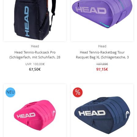
Head
Head
Head Tennis-Rucksack Pro
Head Tennis-Racketbag Tour
(Schlägerfach, mit Schuhfach, 28
Racquet Bag XL (Schlägertasche, 3
Liter) 2026 navyblau
Hauptfächer) 2026 lila 12er
UVP:
100,00€
107,95€
67,50€
97,15€
10% reduziert
NEU