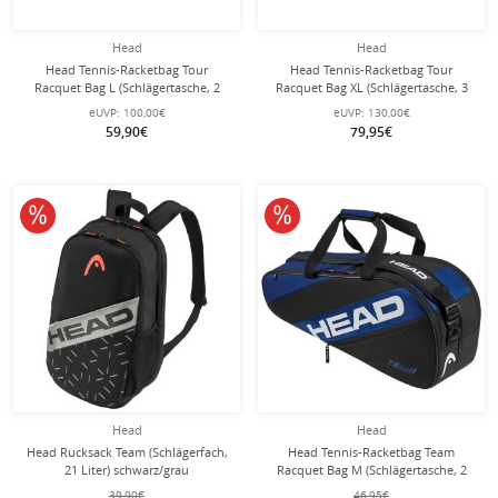
Head
Head
Head Tennis-Racketbag Tour
Head Tennis-Racketbag Tour
Racquet Bag L (Schlägertasche, 2
Racquet Bag XL (Schlägertasche, 3
Hauptfächer, Schuhfach) 2024 fluo
Hauptfächer) orange 12er
eUVP:
100,00€
eUVP:
130,00€
orange 9er
59,90€
79,95€
10% reduziert
10% reduziert
Head
Head
Head Rucksack Team (Schlägerfach,
Head Tennis-Racketbag Team
21 Liter) schwarz/grau
Racquet Bag M (Schlägertasche, 2
Hauptfächer) 2024 blau/schwarz 6er
39,90€
46,95€