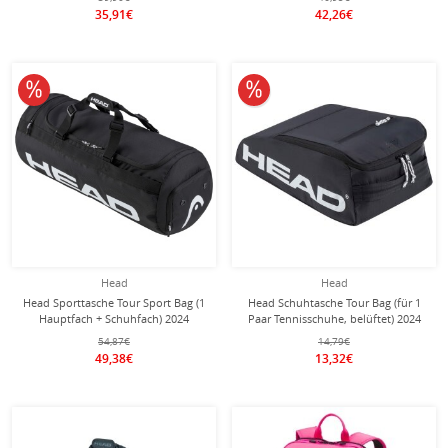
35,91€
42,26€
10% reduziert
10% reduziert
Head
Head
Head Sporttasche Tour Sport Bag (1
Head Schuhtasche Tour Bag (für 1
Hauptfach + Schuhfach) 2024
Paar Tennisschuhe, belüftet) 2024
schwarz/weiss
schwarz
54,87€
14,79€
49,38€
13,32€