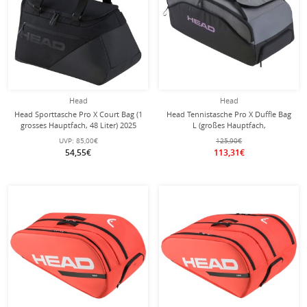
Head
Head
Head Sporttasche Pro X Court Bag (1
Head Tennistasche Pro X Duffle Bag
grosses Hauptfach, 48 Liter) 2025
L (großes Hauptfach,
schwarz
Schläger+Schuhfach) 2025
UVP:
85,00€
125,90€
schwarz/dunkelgrau
54,55€
113,31€