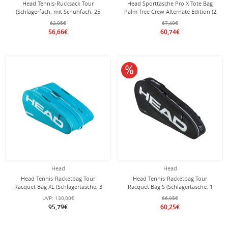
Head Tennis-Rucksack Tour
Head Sporttasche Pro X Tote Bag
(Schlägerfach, mit Schuhfach, 25
Palm Tree Crew Alternate Edition (2
Liter) 2026 orange/weiss
Hauptfächer, 22 Liter) violett/blau
62,95€
67,49€
56,66€
60,74€
10% reduziert
Head
Head
Head Tennis-Racketbag Tour
Head Tennis-Racketbag Tour
Racquet Bag XL (Schlägertasche, 3
Racquet Bag S (Schlägertasche, 1
Hauptfächer) 2026 blau 12er
Hauptfach) 2026 schwarz 3er
UVP:
130,00€
66,95€
95,79€
60,25€