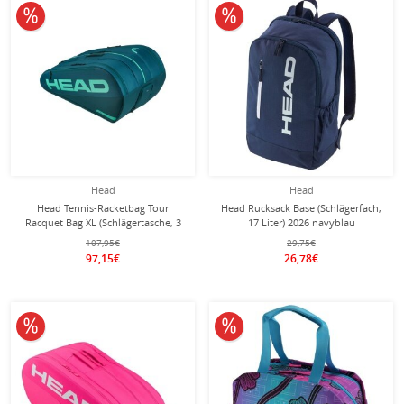
10% reduziert
10% reduziert
Head
Head
Head Tennis-Racketbag Tour
Head Rucksack Base (Schlägerfach,
Racquet Bag XL (Schlägertasche, 3
17 Liter) 2026 navyblau
Hauptfächer) 2026 tealgrün 12er
107,95€
29,75€
97,15€
26,78€
10% reduziert
10% reduziert