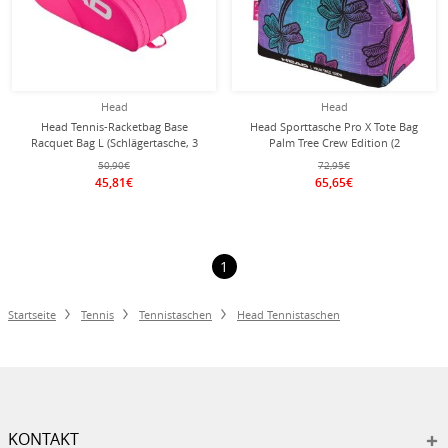
Head
Head
Head Tennis-Racketbag Base
Head Sporttasche Pro X Tote Bag
Racquet Bag L (Schlägertasche, 3
Palm Tree Crew Edition (2
Hauptfächer) 2026 pink 9er
Hauptfacher, 22 Liter) blau/violett
50,90€
72,95€
45,81€
65,65€
1
Startseite
Tennis
Tennistaschen
Head Tennistaschen
KONTAKT