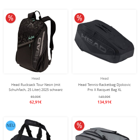
10% reduziert
10% reduziert
Head
Head
Head Rucksack Tour Neon (mit
Head Tennis-Racketbag Djokovic
Schuhfach, 25 Liter) 2025 schwarz
Pro X Racquet Bag XL
(Schlägertasche, 3 Hauptfächer) 2025
69,90€
149,90€
schwarz 12er
62,91€
134,91€
10% reduziert
NEU