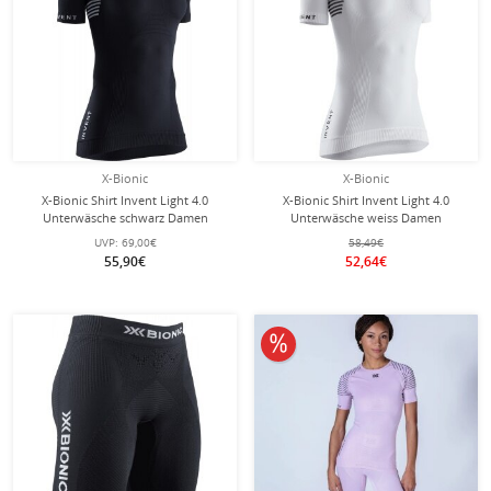
X-Bionic
X-Bionic
X-Bionic Shirt Invent Light 4.0
X-Bionic Shirt Invent Light 4.0
Unterwäsche schwarz Damen
Unterwäsche weiss Damen
UVP:
69,00€
58,49€
55,90€
52,64€
10% reduziert