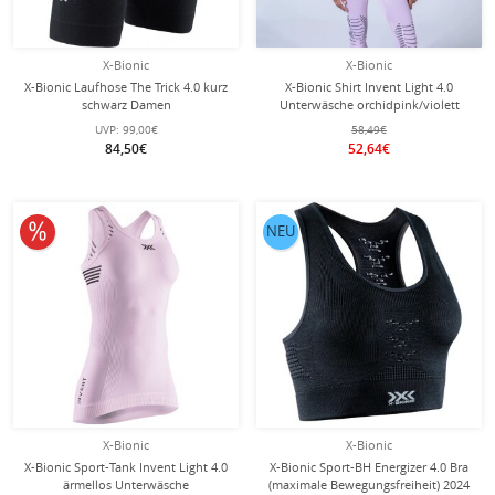
X-Bionic
X-Bionic
X-Bionic Laufhose The Trick 4.0 kurz
X-Bionic Shirt Invent Light 4.0
schwarz Damen
Unterwäsche orchidpink/violett
Damen
UVP:
99,00€
58,49€
84,50€
52,64€
10% reduziert
NEU
X-Bionic
X-Bionic
X-Bionic Sport-Tank Invent Light 4.0
X-Bionic Sport-BH Energizer 4.0 Bra
ärmellos Unterwäsche
(maximale Bewegungsfreiheit) 2024