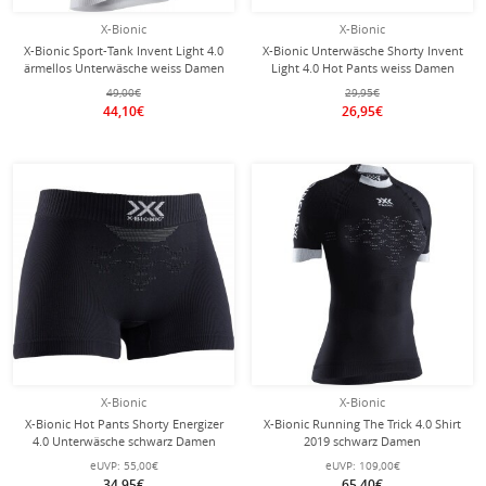
X-Bionic
X-Bionic
X-Bionic Sport-Tank Invent Light 4.0
X-Bionic Unterwäsche Shorty Invent
ärmellos Unterwäsche weiss Damen
Light 4.0 Hot Pants weiss Damen
49,00€
29,95€
44,10€
26,95€
X-Bionic
X-Bionic
X-Bionic Hot Pants Shorty Energizer
X-Bionic Running The Trick 4.0 Shirt
4.0 Unterwäsche schwarz Damen
2019 schwarz Damen
eUVP:
55,00€
eUVP:
109,00€
34,95€
65,40€