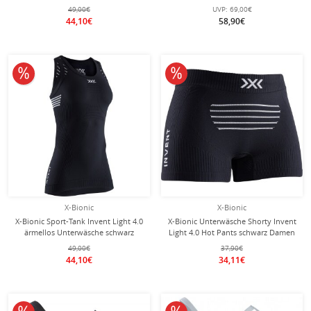
orchidpink/violett Damen
Unterwäsche schwarz Damen
49,00€
UVP:
69,00€
44,10€
58,90€
10% reduziert
10% reduziert
X-Bionic
X-Bionic
X-Bionic Sport-Tank Invent Light 4.0
X-Bionic Unterwäsche Shorty Invent
ärmellos Unterwäsche schwarz
Light 4.0 Hot Pants schwarz Damen
Damen
49,00€
37,90€
44,10€
34,11€
10% reduziert
10% reduziert