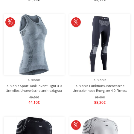
10% reduziert
10% reduziert
X-Bionic
X-Bionic
X-Bionic Sport-Tank Invent Light 4.0
X-Bionic Funktionsunterwäsche
ärmellos Unterwäsche anthrazitgrau
Unterziehhose Energizer 4.0 Fitness
Damen
7/8 (Tight, enganliegend) schwarz
49,00€
98,00€
Damen
44,10€
88,20€
10% reduziert