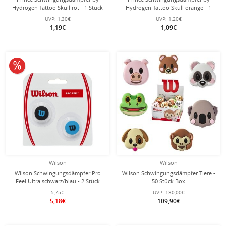
Hydrogen Tattoo Skull rot - 1 Stück
Hydrogen Tattoo Skull orange - 1
Stück
UVP:
1,30€
UVP:
1,20€
1,19€
1,09€
10% reduziert
Wilson
Wilson
Wilson Schwingungsdämpfer Pro
Wilson Schwingungsdämpfer Tiere -
Feel Ultra schwarz/blau - 2 Stück
50 Stück Box
5,75€
UVP:
130,00€
5,18€
109,90€