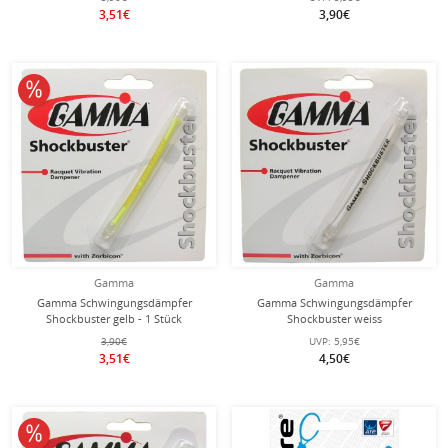
3,51€
3,90€
10% reduziert
Gamma
Gamma
Gamma Schwingungsdämpfer
Gamma Schwingungsdämpfer
Shockbuster gelb - 1 Stück
Shockbuster weiss
3,90€
UVP:
5,95€
3,51€
4,50€
10% reduziert