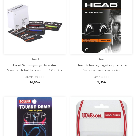
Head
Head
Head Schwingungsdämpfer
Head Schwingungsdämpfer Xtra
Smartsorb farblich sortiert 12er Box
Damp schwarz/weiss 2er
eUVP:
69,90€
UVP:
6,00€
34,95€
4,35€