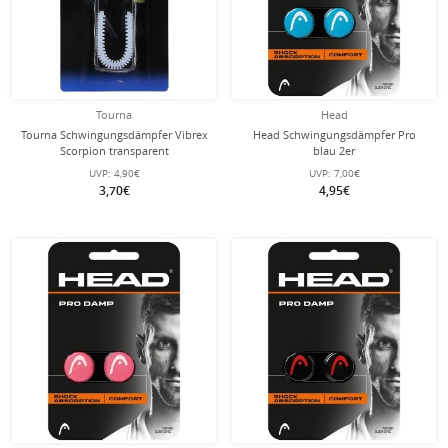
Tourna
Head
Tourna Schwingungsdämpfer Vibrex
Head Schwingungsdämpfer Pro
Scorpion transparent
blau 2er
UVP:
4,90€
UVP:
7,00€
3,70€
4,95€