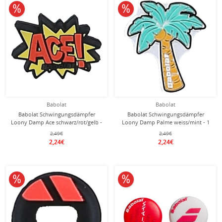
10% reduziert
10% reduziert
Babolat
Babolat
Babolat Schwingungsdämpfer
Babolat Schwingungsdämpfer
Loony Damp Ace schwarz/rot/gelb -
Loony Damp Palme weiss/mint - 1
1 Stück
Stück
2,49€
2,49€
2,24€
2,24€
10% reduziert
10% reduziert