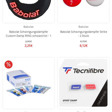
Babolat
Babolat
Babolat Schwingungsdämpfer
Babolat Schwingungsdämpfer Strike
Custom Damp RING schwarz/rot - 1
- 2 Stück
Stück
2,50€
6,79€
2,25€
6,12€
10% reduziert