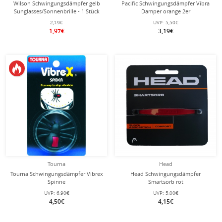
Wilson Schwingungsdämpfer gelb
Pacific Schwingungsdämpfer Vibra
Sunglasses/Sonnenbrille - 1 Stück
Damper orange 2er
2,19€
UVP:
5,50€
1,97€
3,19€
Tourna
Head
Tourna Schwingungsdämpfer Vibrex
Head Schwingungsdämpfer
Spinne
Smartsorb rot
UVP:
6,90€
UVP:
5,00€
4,50€
4,15€