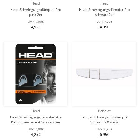
Head
Head
Head Schwingungsdämpfer Pro
Head Schwingungsdämpfer Pro
pink 2er
schwarz 2er
UVP:
7,00€
UVP:
7,00€
4,95€
4,95€
Head
Babolat
Head Schwingungsdämpfer Xtra
Babolat Schwingungsdämpfer
Damp transparent/schwarz 2er
Vibrakill 2.0 weiss
UVP:
6,00€
UVP:
8,95€
4,25€
6,95€