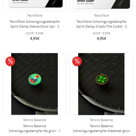
Tecnifibre
Tecnifibre
Tecnifibre Schwingungsdämpfer
Tecnifibre Schwingungsdämpfer
Spirit Damp (Never/Give Up) - 2
Spirit Damp (Crack/The Code) - 2
Stück
Stück
eUVP:
8,50€
eUVP:
8,50€
4,95€
4,95€
10% reduziert
10% reduziert
Tennis Balance
Tennis Balance
Tennis Balance
Tennis Balance
Schwingungsdämpfer Ra grün - 1
Schwingungsdämpfer Kleeblatt grün
Stück
- 1 Stück