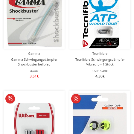
Gamma
Tecnifibre
Gamma Schwingungsdämpfer
Tecnifibre Schwingungsdämpfer
Shockbuster hellblau
Vibraclip - 1 Stück
3,90€
UVP:
5,49€
3,51€
4,30€
10% reduziert
10% reduziert