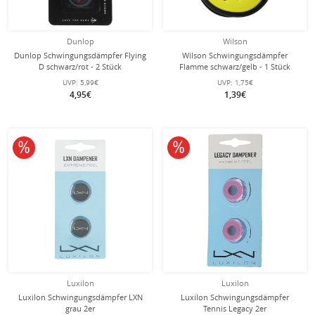
Dunlop
Wilson
Dunlop Schwingungsdämpfer Flying
Wilson Schwingungsdämpfer
D schwarz/rot - 2 Stück
Flamme schwarz/gelb - 1 Stück
UVP:
5,99€
UVP:
1,75€
4,95€
1,39€
10% reduziert
10% reduziert
Luxilon
Luxilon
Luxilon Schwingungsdämpfer LXN
Luxilon Schwingungsdämpfer
grau 2er
Tennis Legacy 2er