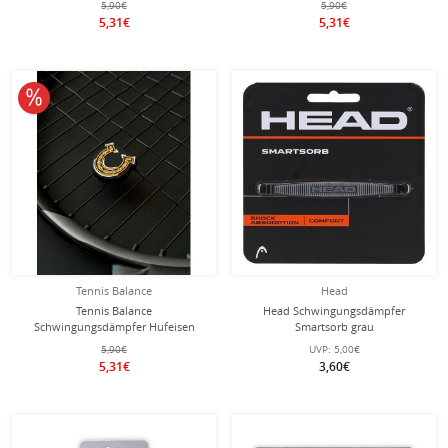
5,90€
5,90€
5,31€
5,31€
10% reduziert
Tennis Balance
Head
Tennis Balance
Head Schwingungsdämpfer
Schwingungsdämpfer Hufeisen
Smartsorb grau
schwarz - 1 Stück
5,90€
UVP:
5,00€
5,31€
3,60€