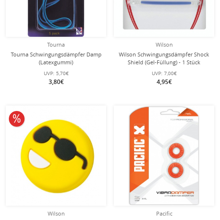
Tourna
Wilson
Tourna Schwingungsdämpfer Damp
Wilson Schwingungsdämpfer Shock
(Latexgummi)
Shield (Gel-Füllung) - 1 Stück
UVP:
5,70€
UVP:
7,00€
3,80€
4,95€
10% reduziert
Wilson
Pacific