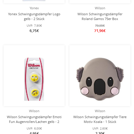
Yonex
Wilson
Yonex Schwingungsdämpfer Logo
Wilson Schwingungsdämpfer
gelb - 2 Stück
Roland Garros 75er Box
UVP:
7,90€
79,95€
6,75€
71,96€
Wilson
Wilson
Wilson Schwingungsdämpfer Emoti
Wilson Schwingungsdämpfer Tiere
Fun Augenrollen/Lachen gelb - 2
Motiv Koala - 1 Stück
Stück
UVP:
6,00€
UVP:
2,60€
4,95€
2,30€