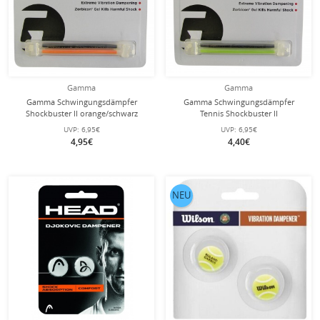
Gamma
Gamma
Gamma Schwingungsdämpfer
Gamma Schwingungsdämpfer
Shockbuster II orange/schwarz
Tennis Shockbuster II
neongrün/schwarz
UVP:
6,95€
UVP:
6,95€
4,95€
4,40€
NEU