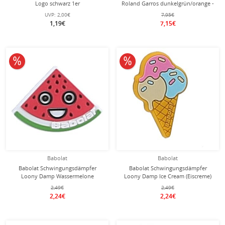
Logo schwarz 1er
Roland Garros dunkelgrün/orange -
2 Stück
UVP:
2,00€
7,95€
1,19€
7,15€
10% reduziert
10% reduziert
Babolat
Babolat
Babolat Schwingungsdämpfer
Babolat Schwingungsdämpfer
Loony Damp Wassermelone
Loony Damp Ice Cream (Eiscreme)
weiss/rot - 1 Stück
gelb - 1 Stück
2,49€
2,49€
2,24€
2,24€