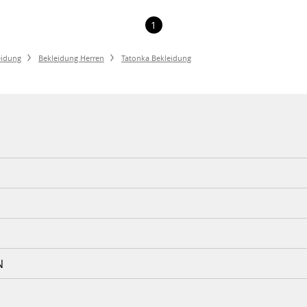
1
eidung
Bekleidung Herren
Tatonka Bekleidung
N