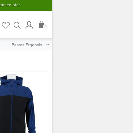
tionen hier
0