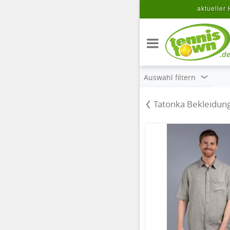
Zum Hauptinhalt springen
aktueller 
.de
Auswahl filtern
Tatonka Bekleidun