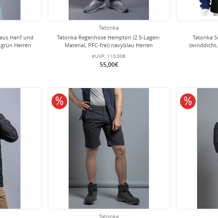
Tatonka
(aus Hanf und
Tatonka Regenhose Hempton (2.5-Lagen-
Tatonka S
rkgrün Herren
Material, PFC-frei) navyblau Herren
(winddicht,
eUVP:
110,00€
55,00€
10% reduziert
10% redu
Tatonka