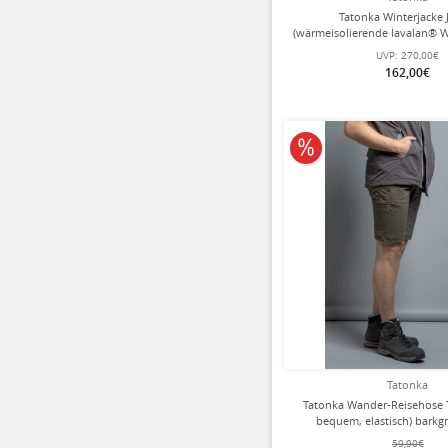
Tatonka Winterjacke
(wärmeisolierende lavalan® W
schwarz Herren
UVP:
270,00€
162,00€
10% reduziert
Tatonka
Tatonka Wander-Reisehose Tr
bequem, elastisch) barkg
59,90€