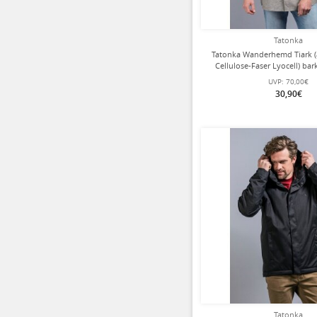
Tatonka
Tatonka Wanderhemd Tiark 
Cellulose-Faser Lyocell) ba
UVP:
70,00€
30,90€
Tatonka