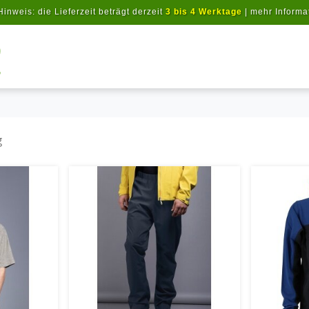
Hinweis: die Lieferzeit beträgt derzeit
3 bis 4 Werktage
|
mehr Informa
Artikel suchen
g