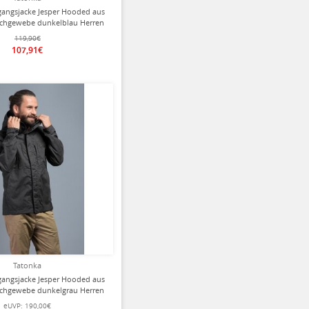
gangsjacke Jesper Hooded aus
chgewebe dunkelblau Herren
119,90€
107,91€
Tatonka
gangsjacke Jesper Hooded aus
chgewebe dunkelgrau Herren
eUVP:
190,00€