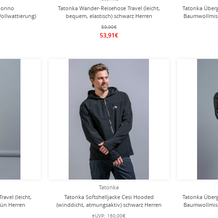
 Jonno
Tatonka Wander-Reisehose Travel (leicht,
Tatonka Über
ollwattierung)
bequem, elastisch) schwarz Herren
Baumwollmis
59,90€
53,91€
Tatonka
avel (leicht,
Tatonka Softshelljacke Cesi Hooded
Tatonka Über
rün Herren
(winddicht, atmungsaktiv) schwarz Herren
Baumwollmis
eUVP:
160,00€