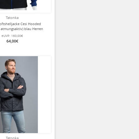
Tatonka
oftshelljacke Cesi Hooded
 atmungsaktiv) blau Herren
eUVP:
160,00€
64,00€
ziert
Tatonka