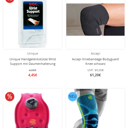
Unique
Accapi
Unique Handgelenkstütze Wrist
Accapi Kniebandage Bodyguard
Support mit Daumenhalterung
Knee schwarz
weiss Universalgröße
4,95€
UVP:
90,00€
4,45€
61,20€
10% reduziert
NEU