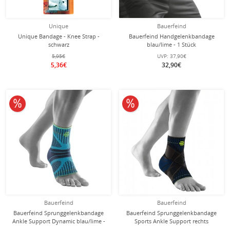
Unique
Bauerfeind
Unique Bandage - Knee Strap -
Bauerfeind Handgelenkbandage
schwarz
blau/lime - 1 Stück
5,95€
UVP:
37,90€
5,36€
32,90€
10% reduziert
10% reduziert
Bauerfeind
Bauerfeind
Bauerfeind Sprunggelenkbandage
Bauerfeind Sprunggelenkbandage
Ankle Support Dynamic blau/lime -
Sports Ankle Support rechts
1 Stück
schwarz/blau 1er