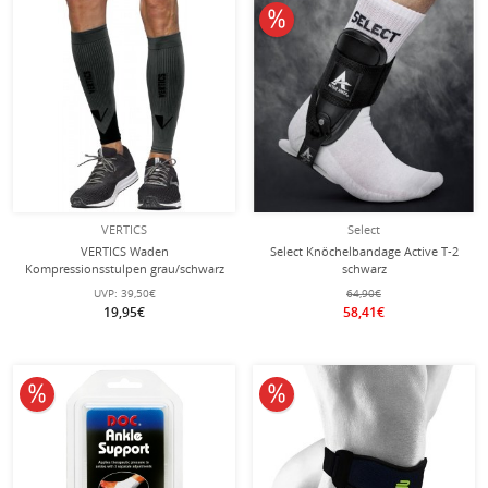
10% reduziert
VERTICS
Select
VERTICS Waden
Select Knöchelbandage Active T-2
Kompressionsstulpen grau/schwarz
schwarz
- 2 Stück
UVP:
39,50€
64,90€
19,95€
58,41€
10% reduziert
10% reduziert