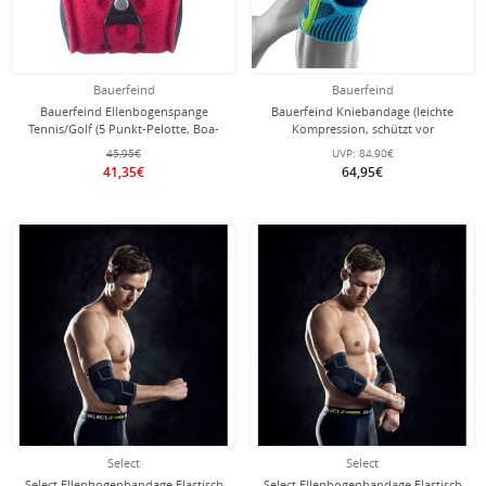
Bauerfeind
Bauerfeind
Bauerfeind Ellenbogenspange
Bauerfeind Kniebandage (leichte
Tennis/Golf (5 Punkt-Pelotte, Boa-
Kompression, schützt vor
Verschluss) pink
Überlastung) riverablau - 1 Stück
45,95€
UVP:
84,90€
41,35€
64,95€
Select
Select
Select Ellenbogenbandage Elastisch
Select Ellenbogenbandage Elastisch