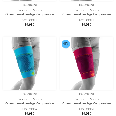
Bauerfeind
Bauerfeind
Bauerfeind Sports
Bauerfeind Sports
Oberschenkelbandage Compression
Oberschenkelbandage Compression
Sleeves Upper Leg Short - schwarz -
Sleeves Upper Leg Short - pink - 2
UVP:
49,90€
UVP:
49,90€
2 Stück
Stück
39,95€
39,95€
NEU
Bauerfeind
Bauerfeind
Bauerfeind Sports
Bauerfeind Sports
Oberschenkelbandage Compression
Oberschenkelbandage Compression
Sleeves Upper Leg Extra Long -
Sleeves Upper Leg Extra Long - pink
UVP:
49,90€
UVP:
49,90€
riverablau - 2 Stück
- 2 Stück
39,95€
39,95€