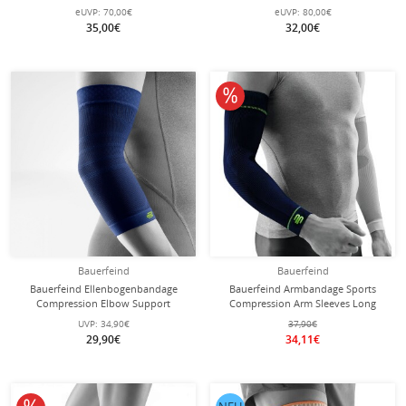
eUVP:
70,00€
eUVP:
80,00€
35,00€
32,00€
10% reduziert
Bauerfeind
Bauerfeind
Bauerfeind Ellenbogenbandage
Bauerfeind Armbandage Sports
Compression Elbow Support
Compression Arm Sleeves Long
(nahtloses Kompressionsgestrick)
(leicht, komfortabel) navyblau - 2
UVP:
34,90€
37,90€
navyblau 1er
Stück
29,90€
34,11€
10% reduziert