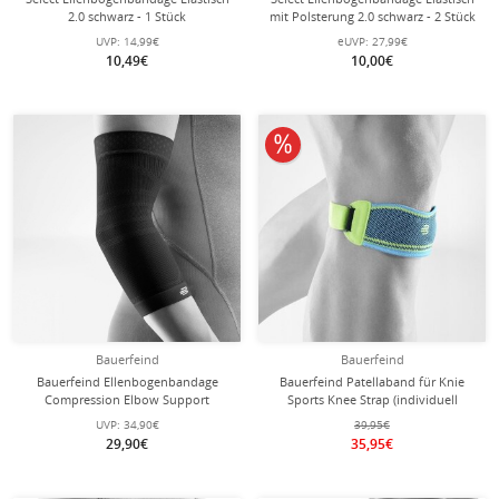
2.0 schwarz - 1 Stück
mit Polsterung 2.0 schwarz - 2 Stück
UVP:
14,99€
eUVP:
27,99€
10,49€
10,00€
10% reduziert
Bauerfeind
Bauerfeind
Bauerfeind Ellenbogenbandage
Bauerfeind Patellaband für Knie
Compression Elbow Support
Sports Knee Strap (individuell
(nahtloses Kompressionsgestrick)
einstellbar, leicht, komfortabel und
UVP:
34,90€
39,95€
schwarz 1er
langlebig) riverablau - 1 Stück
29,90€
35,95€