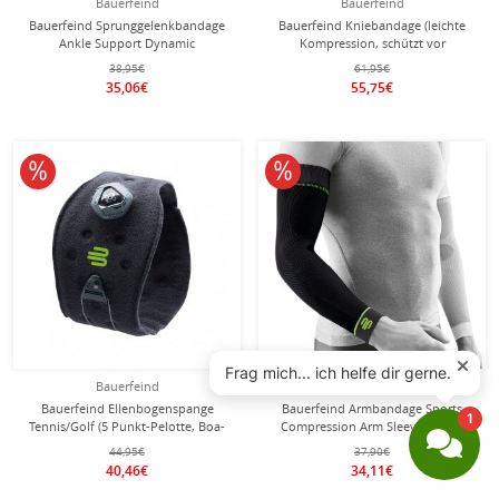
Bauerfeind
Bauerfeind
Bauerfeind Sprunggelenkbandage
Bauerfeind Kniebandage (leichte
Ankle Support Dynamic
Kompression, schützt vor
schwarz/blau 1er
Überlastung) schwarz/blau - 1 Stück
38,95€
61,95€
35,06€
55,75€
10% reduziert
10% reduziert
Bauerfeind
Bauerfeind
Bauerfeind Ellenbogenspange
Bauerfeind Armbandage Sports
Tennis/Golf (5 Punkt-Pelotte, Boa-
Compression Arm Sleeves Short
Verschluss) schwarz
(leicht, komfortabel) schwarz - 2
44,95€
37,90€
Stück
40,46€
34,11€