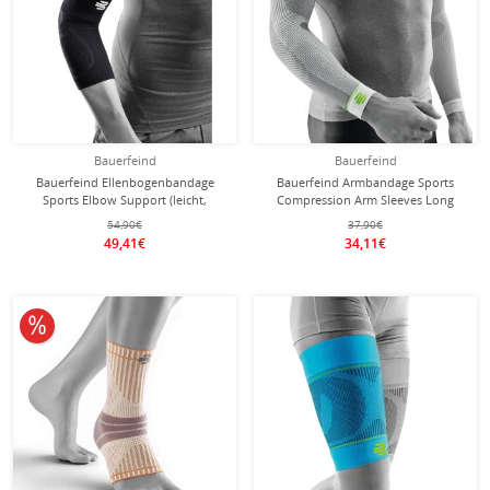
Bauerfeind
Bauerfeind
Bauerfeind Ellenbogenbandage
Bauerfeind Armbandage Sports
Sports Elbow Support (leicht,
Compression Arm Sleeves Long
komfortabel) schwarz - 1 Stück
(leicht, komfortabel) weiss - 2 Stück
54,90€
37,90€
49,41€
34,11€
10% reduziert