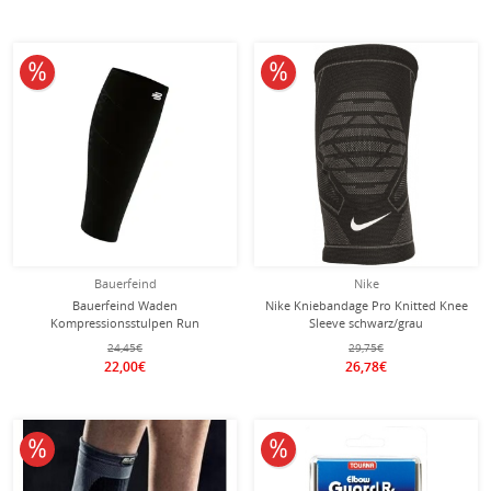
10% reduziert
10% reduziert
Bauerfeind
Nike
Bauerfeind Waden
Nike Kniebandage Pro Knitted Knee
Kompressionsstulpen Run
Sleeve schwarz/grau
Compression Sleeves schwarz
24,45€
29,75€
Herren - 2 Stück
22,00€
26,78€
10% reduziert
10% reduziert