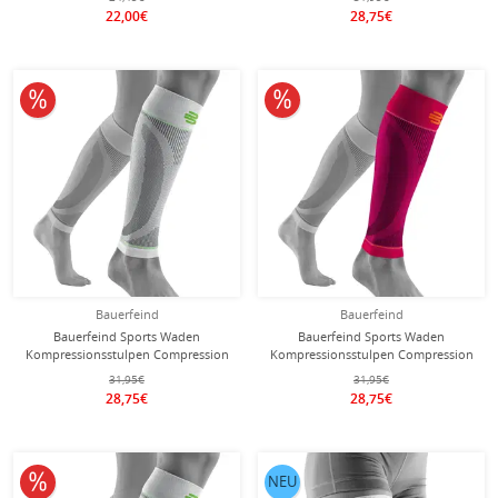
Damen - 2 Stück
22,00€
28,75€
10% reduziert
10% reduziert
Bauerfeind
Bauerfeind
Bauerfeind Sports Waden
Bauerfeind Sports Waden
Kompressionsstulpen Compression
Kompressionsstulpen Compression
Lower Leg Sleeves Long weiss - 2
Lower Leg Sleeves Long pink - 2
31,95€
31,95€
Stück
Stück
28,75€
28,75€
10% reduziert
NEU