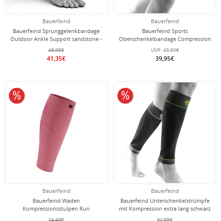
Bauerfeind
Bauerfeind
Bauerfeind Sprunggelenkbandage
Bauerfeind Sports
Outdoor Ankle Support sandstone -
Oberschenkelbandage Compression
1 Stück
Sleeves Upper Leg Long - riverablau
45,95€
UVP:
49,90€
- 2 Stück
41,35€
39,95€
10% reduziert
10% reduziert
Bauerfeind
Bauerfeind
Bauerfeind Waden
Bauerfeind Unterschenkelstrümpfe
Kompressionsstulpen Run
mit Kompression extra lang schwarz
Compression Sleeves koralpink
- 1 Paar
24,45€
31,95€