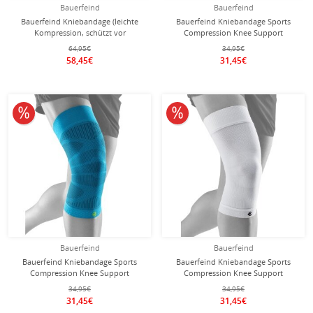
Bauerfeind
Bauerfeind
Bauerfeind Kniebandage (leichte
Bauerfeind Kniebandage Sports
Kompression, schützt vor
Compression Knee Support
Überlastung) weiss - 1 Stück
(Moderate Kompression) navyblau -
64,95€
34,95€
1 Stück
58,45€
31,45€
10% reduziert
10% reduziert
Bauerfeind
Bauerfeind
Bauerfeind Kniebandage Sports
Bauerfeind Kniebandage Sports
Compression Knee Support
Compression Knee Support
(Moderate Kompression) riverablau
(Moderate Kompression) weiss - 1
34,95€
34,95€
- 1 Stück
Stück
31,45€
31,45€