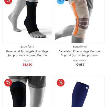
NEU
Bauerfeind
Bauerfeind
Bauerfeind Sprunggelenkbandage
Bauerfeind Kniebandage Outdoor
(Kompressionsbandage) Outdoor
Support (leichte Kompression,
Compression Ankle Support
schützt vor Überlastung)
37,95€
UVP:
99,90€
schwarz - 1 Stück
sandstone/orange - 1 Stück
34,15€
79,95€
10% reduziert
10% reduziert