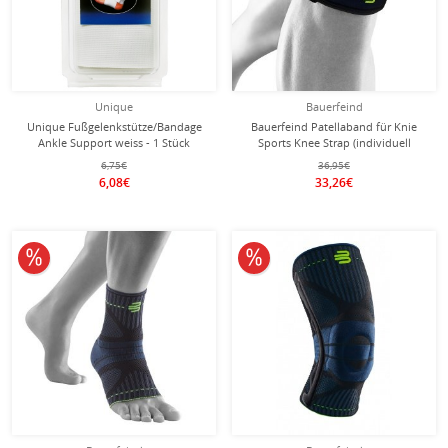
Unique
Bauerfeind
Unique Fußgelenkstütze/Bandage
Bauerfeind Patellaband für Knie
Ankle Support weiss - 1 Stück
Sports Knee Strap (individuell
einstellbar, leicht, komfortabel und
6,75€
36,95€
langlebig) schwarz - 1 Stück
6,08€
33,26€
10% reduziert
10% reduziert