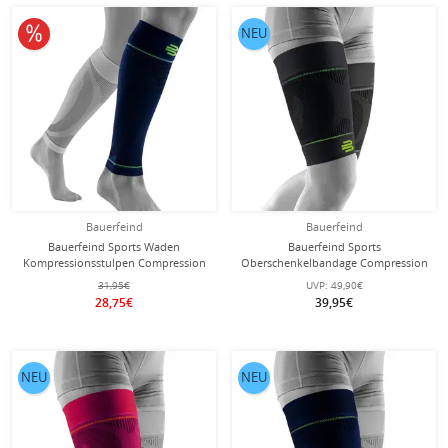
10% reduziert
NEU
Bauerfeind
Bauerfeind
Bauerfeind Sports Waden
Bauerfeind Sports
Kompressionsstulpen Compression
Oberschenkelbandage Compression
Lower Leg Sleeves Extra Long
Sleeves Upper Leg Long - schwarz -
31,95€
UVP:
49,90€
navyblau - 2 Stück
2 Stück
28,75€
39,95€
NEU
NEU