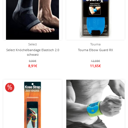
Select
Tourna
Select Knöchelbandage Elastisch 2.0
Tourna Elbow Guard RX
schwarz
9,90€
12,95€
8,91€
11,65€
10% reduziert