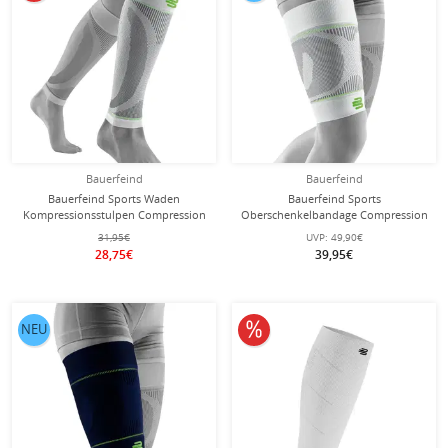
Bauerfeind
Bauerfeind
Bauerfeind Sports Waden
Bauerfeind Sports
Kompressionsstulpen Compression
Oberschenkelbandage Compression
Lower Leg Sleeves short weiss - 2
Sleeves Upper Leg Short - weiss - 2
31,95€
UVP:
49,90€
Stück
Stück
28,75€
39,95€
10% reduziert
NEU