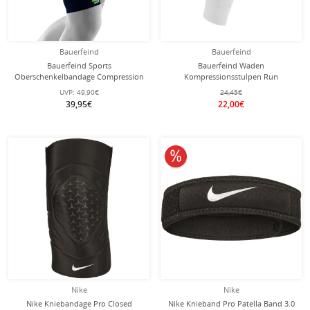
Bauerfeind
Bauerfeind
Bauerfeind Sports
Bauerfeind Waden
Oberschenkelbandage Compression
Kompressionsstulpen Run
Sleeves Upper Leg Short - navyblau
Compression Sleeves weiss Herren -
UVP:
49,90€
24,45€
- 2 Stück
2 Stück
39,95€
22,00€
10% reduziert
Nike
Nike
Nike Kniebandage Pro Closed
Nike Knieband Pro Patella Band 3.0