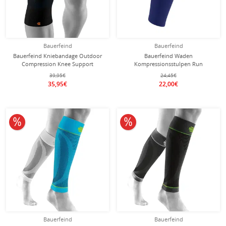
Bauerfeind
Bauerfeind
Bauerfeind Kniebandage Outdoor
Bauerfeind Waden
Compression Knee Support
Kompressionsstulpen Run
(Moderate Kompression) schwarz - 1
Compression Sleeves navyblau
39,95€
24,45€
Stück
Herren - 2 Stück
35,95€
22,00€
10% reduziert
10% reduziert
Bauerfeind
Bauerfeind