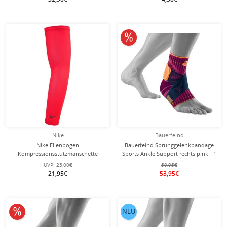
10% reduziert
Nike
Bauerfeind
Nike Ellenbogen
Bauerfeind Sprunggelenkbandage
Kompressionsstützmanschette
Sports Ankle Support rechts pink - 1
Lightweight Sleeves 2.0 - rot 2 Stück
Stück
UVP:
25,00€
59,95€
21,95€
53,95€
10% reduziert
NEU