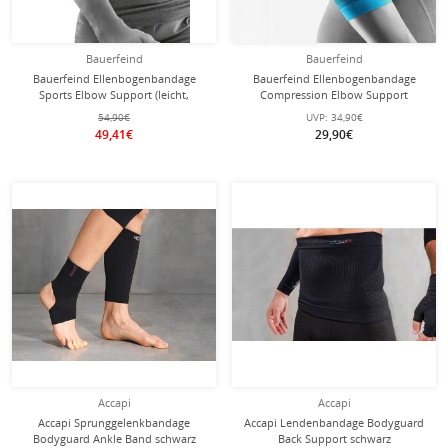
Bauerfeind
Bauerfeind
Bauerfeind Ellenbogenbandage
Bauerfeind Ellenbogenbandage
Sports Elbow Support (leicht,
Compression Elbow Support
komfortabel) riverablau - 1 Stück
(nahtloses Kompressionsgestrick)
54,90€
UVP:
34,90€
hellblau 1er
49,41€
29,90€
Accapi
Accapi
Accapi Sprunggelenkbandage
Accapi Lendenbandage Bodyguard
Bodyguard Ankle Band schwarz
Back Support schwarz