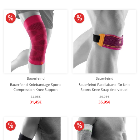
10% reduziert
10% reduziert
Bauerfeind
Bauerfeind
Bauerfeind Kniebandage Sports
Bauerfeind Patellaband für Knie
Compression Knee Support
Sports Knee Strap (individuell
(Moderate Kompression) pink - 1
einstellbar, leicht, komfortabel und
34,95€
39,95€
Stück
langlebig) pink - 1 Stück
31,45€
35,95€
10% reduziert
10% reduziert