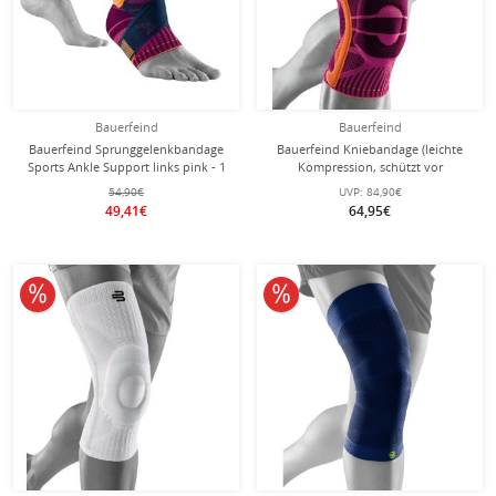
Bauerfeind
Bauerfeind
Bauerfeind Sprunggelenkbandage
Bauerfeind Kniebandage (leichte
Sports Ankle Support links pink - 1
Kompression, schützt vor
Stück
Überlastung) pink - 1 Stück
54,90€
UVP:
84,90€
49,41€
64,95€
10% reduziert
10% reduziert