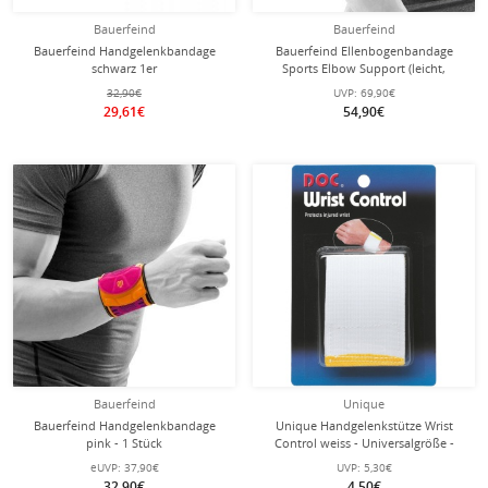
Bauerfeind
Bauerfeind
Bauerfeind Handgelenkbandage
Bauerfeind Ellenbogenbandage
schwarz 1er
Sports Elbow Support (leicht,
komfortabel) schwarz/blau - 1 Stück
32,90€
UVP:
69,90€
29,61€
54,90€
Bauerfeind
Unique
Bauerfeind Handgelenkbandage
Unique Handgelenkstütze Wrist
pink - 1 Stück
Control weiss - Universalgröße -
eUVP:
37,90€
UVP:
5,30€
32,90€
4,50€