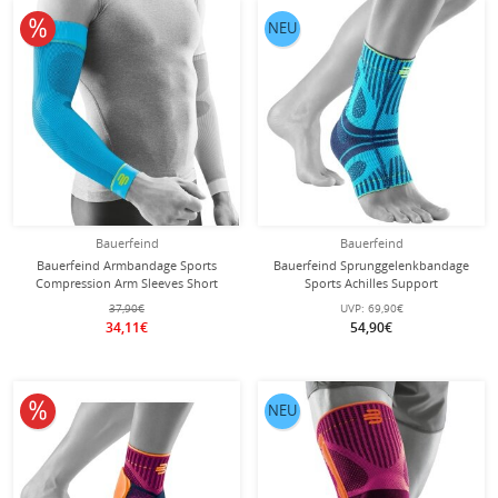
10% reduziert
NEU
Bauerfeind
Bauerfeind
Bauerfeind Armbandage Sports
Bauerfeind Sprunggelenkbandage
Compression Arm Sleeves Short
Sports Achilles Support
(leicht, komfortabel) riverablau - 2
(Achillessehnenbandage) riverablau
37,90€
UVP:
69,90€
Stück
- 1 Stück
34,11€
54,90€
10% reduziert
NEU