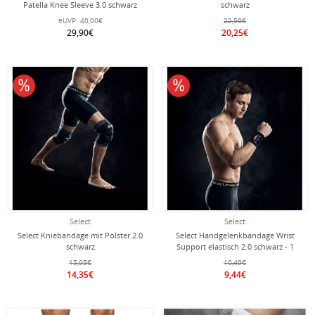
Patella Knee Sleeve 3.0 schwarz
schwarz
eUVP:
40,00€
22,50€
29,90€
20,25€
10% reduziert
10% reduziert
Select
Select
Select Kniebandage mit Polster 2.0
Select Handgelenkbandage Wrist
schwarz
Support elastisch 2.0 schwarz - 1
Stück
15,95€
10,49€
14,35€
9,44€