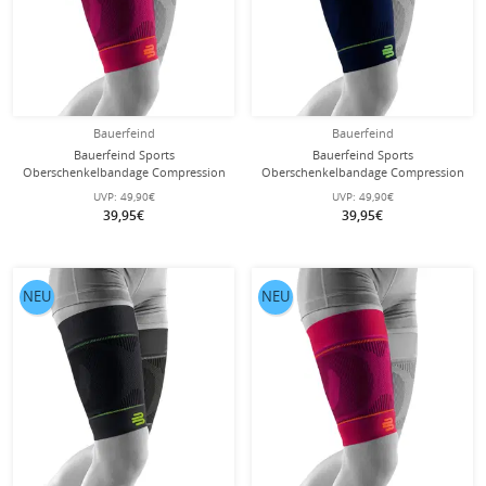
Bauerfeind
Bauerfeind
Bauerfeind Sports
Bauerfeind Sports
Oberschenkelbandage Compression
Oberschenkelbandage Compression
Sleeves Upper Leg Long - pink - 2
Sleeves Upper Leg Long - navyblau -
UVP:
49,90€
UVP:
49,90€
Stück
2 Stück
39,95€
39,95€
NEU
NEU