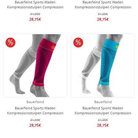
Bauerfeind Sports Waden
Bauerfeind Sports Waden
Kompressionsstulpen Compression
Kompressionsstulpen Compression
Lower Leg Sleeves short riverablau -
Lower Leg Sleeves short schwarz - 2
31,95€
31,95€
2 Stück
Stück
28,75€
28,75€
10% reduziert
10% reduziert
Bauerfeind
Bauerfeind
Bauerfeind Sports Waden
Bauerfeind Sports Waden
Kompressionsstulpen Compression
Kompressionsstulpen Compression
Lower Leg Sleeves short pink - 2
Lower Leg Sleeves Extra Long
31,95€
31,95€
Stück
riverablau- 2 Stück
28,75€
28,75€