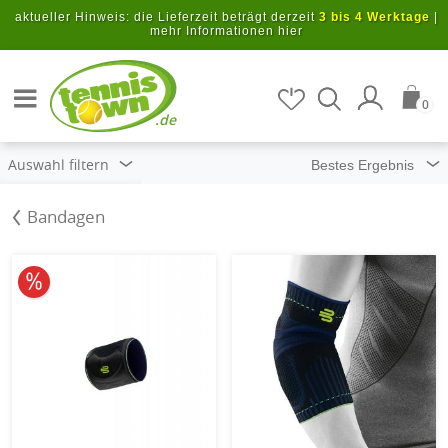
Zum Hauptinhalt springen
aktueller Hinweis: die Lieferzeit beträgt derzeit
3 bis 4 Werktage
|
mehr Informationen hier
Artikel suchen
0
.de
Auswahl filtern
Bandagen
10% reduziert