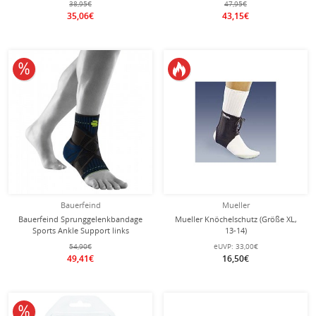
38,95€
47,95€
35,06€
43,15€
10% reduziert
Bauerfeind
Mueller
Bauerfeind Sprunggelenkbandage
Mueller Knöchelschutz (Größe XL,
Sports Ankle Support links
13-14)
schwarz/blau 1er
54,90€
eUVP:
33,00€
49,41€
16,50€
10% reduziert