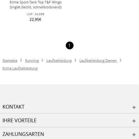
Erima Sport-Tank Top T&F Wings
Singlet (leicht, schnelltrocknend)
schwarz/weiss Damen
UVP:
34,99€
22,95€
1
Startseite
Running
Laufbekleidung
Laufbekleidung Damen
Erima Laufbekleidung
KONTAKT
IHRE VORTEILE
ZAHLUNGSARTEN