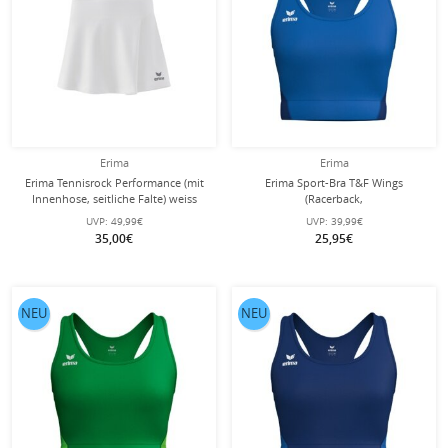
Erima
Erima
Erima Tennisrock Performance (mit
Erima Sport-Bra T&F Wings
Innenhose, seitliche Falte) weiss
(Racerback,
Damen
feuchtigkeitsabsorbierend)
UVP:
49,99€
UVP:
39,99€
royalblau Damen
35,00€
25,95€
NEU
NEU