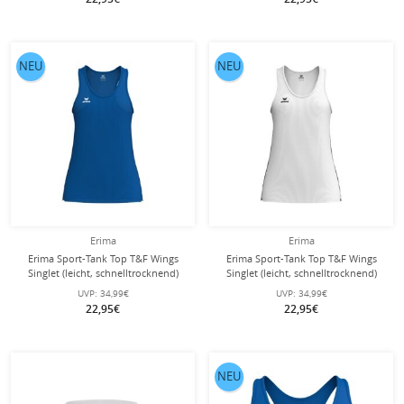
NEU
NEU
Erima
Erima
Erima Sport-Tank Top T&F Wings
Erima Sport-Tank Top T&F Wings
Singlet (leicht, schnelltrocknend)
Singlet (leicht, schnelltrocknend)
royalblau/navyblau Damen
weiss/schwarz Damen
UVP:
34,99€
UVP:
34,99€
22,95€
22,95€
NEU