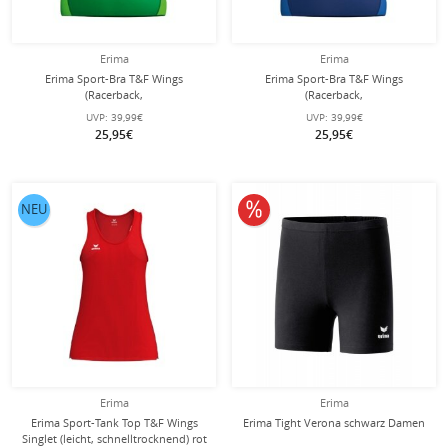
Erima
Erima
Erima Sport-Bra T&F Wings
Erima Sport-Bra T&F Wings
(Racerback,
(Racerback,
feuchtigkeitsabsorbierend) grün
feuchtigkeitsabsorbierend)
UVP:
39,99€
UVP:
39,99€
Damen
navyblau Damen
25,95€
25,95€
10% reduziert
NEU
Erima
Erima
Erima Sport-Tank Top T&F Wings
Erima Tight Verona schwarz Damen
Singlet (leicht, schnelltrocknend) rot