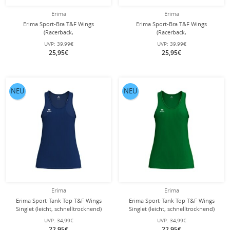
Erima
Erima
Erima Sport-Bra T&F Wings
Erima Sport-Bra T&F Wings
(Racerback,
(Racerback,
feuchtigkeitsabsorbierend) schwarz
feuchtigkeitsabsorbierend)
UVP:
39,99€
UVP:
39,99€
Damen
bordeauxrot Damen
25,95€
25,95€
NEU
NEU
Erima
Erima
Erima Sport-Tank Top T&F Wings
Erima Sport-Tank Top T&F Wings
Singlet (leicht, schnelltrocknend)
Singlet (leicht, schnelltrocknend)
navyblau Damen
grün Damen
UVP:
34,99€
UVP:
34,99€
22,95€
22,95€