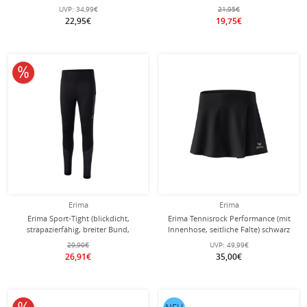
Damen
UVP:
34,99€
21,95€
22,95€
19,75€
10% reduziert
Erima
Erima
Erima Sport-Tight (blickdicht,
Erima Tennisrock Performance (mit
strapazierfähig, breiter Bund,
Innenhose, seitliche Falte) schwarz
elastisch) schwarz Damen
Damen
29,90€
UVP:
49,99€
26,91€
35,00€
10% reduziert