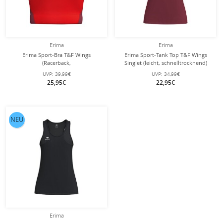
Erima
Erima
Erima Sport-Bra T&F Wings
Erima Sport-Tank Top T&F Wings
(Racerback,
Singlet (leicht, schnelltrocknend)
feuchtigkeitsabsorbierend) rot
bordeauxrot Damen
UVP:
39,99€
UVP:
34,99€
Damen
25,95€
22,95€
NEU
Erima