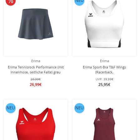
NEU
Erima
Erima
Erima Tennisrock Performance (mit
Erima Sport-Bra T&F Wings
Innenhose, seitliche Falte) grau
(Racerback,
Damen
feuchtigkeitsabsorbierend)
29,99€
UVP:
39,99€
weiss/schwarz Damen
26,99€
25,95€
NEU
NEU