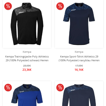
10% reduziert
10% reduziert
Kempa
Kempa
Kempa Trainingsjacke Poly Athletics
Kempa Sport-Tshirt Athletics 29
29 (100% Polyester) schwarz Herren
(100% Polyester) navyblau Herren
25,95€
17,95€
23,36€
16,16€
10% reduziert
10% reduziert