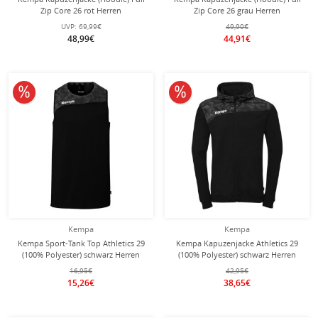
Zip Core 26 rot Herren
Zip Core 26 grau Herren
UVP:
69,99€
49,90€
48,99€
44,91€
10% reduziert
10% reduziert
Kempa
Kempa
Kempa Sport-Tank Top Athletics 29
Kempa Kapuzenjacke Athletics 29
(100% Polyester) schwarz Herren
(100% Polyester) schwarz Herren
16,95€
42,95€
15,26€
38,65€