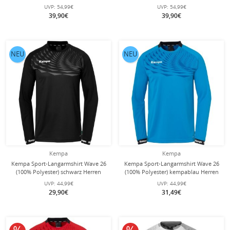
marineblau/gelb Herren
grün Herren
UVP:
54,99€
UVP:
54,99€
39,90€
39,90€
NEU
NEU
Kempa
Kempa
Kempa Sport-Langarmshirt Wave 26
Kempa Sport-Langarmshirt Wave 26
(100% Polyester) schwarz Herren
(100% Polyester) kempablau Herren
UVP:
44,99€
UVP:
44,99€
29,90€
31,49€
10% reduziert
10% reduziert