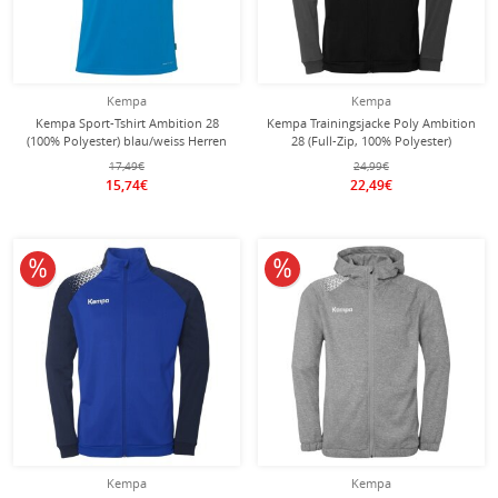
Kempa
Kempa
Kempa Sport-Tshirt Ambition 28
Kempa Trainingsjacke Poly Ambition
(100% Polyester) blau/weiss Herren
28 (Full-Zip, 100% Polyester)
schwarz/grau Herren
17,49€
24,99€
15,74€
22,49€
10% reduziert
10% reduziert
Kempa
Kempa