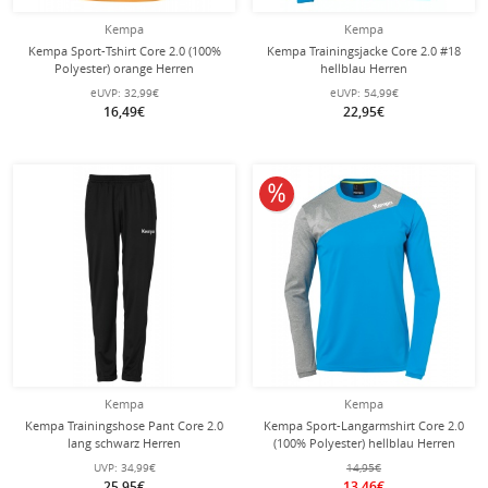
Kempa
Kempa
Kempa Sport-Tshirt Core 2.0 (100%
Kempa Trainingsjacke Core 2.0 #18
Polyester) orange Herren
hellblau Herren
eUVP:
32,99€
eUVP:
54,99€
16,49€
22,95€
10% reduziert
Kempa
Kempa
Kempa Trainingshose Pant Core 2.0
Kempa Sport-Langarmshirt Core 2.0
lang schwarz Herren
(100% Polyester) hellblau Herren
UVP:
34,99€
14,95€
25,95€
13,46€