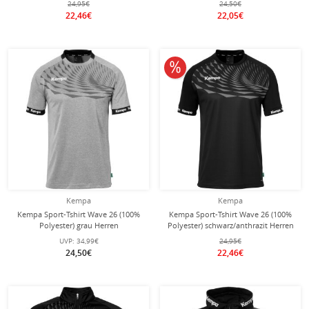
24,95€
24,50€
22,46€
22,05€
10% reduziert
Kempa
Kempa
Kempa Sport-Tshirt Wave 26 (100%
Kempa Sport-Tshirt Wave 26 (100%
Polyester) grau Herren
Polyester) schwarz/anthrazit Herren
UVP:
34,99€
24,95€
24,50€
22,46€