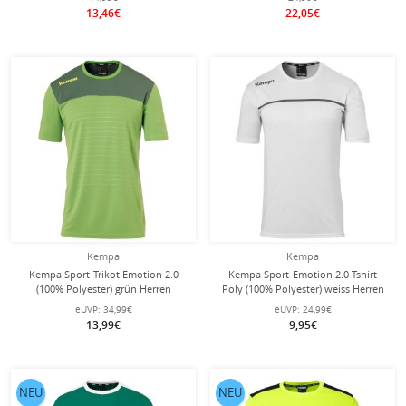
13,46€
22,05€
Kempa
Kempa
Kempa Sport-Trikot Emotion 2.0
Kempa Sport-Emotion 2.0 Tshirt
(100% Polyester) grün Herren
Poly (100% Polyester) weiss Herren
eUVP:
34,99€
eUVP:
24,99€
13,99€
9,95€
NEU
NEU