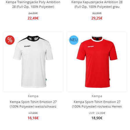
Kempa Trainingsjacke Poly Ambition
Kempa Kapuzenjacke Ambition 28
28 (Full-Zip, 100% Polyester)
(Full-Zip, 100% Polyester) grau
blau/navyblau Herren
Herren
24,99€
32,50€
22,49€
29,25€
10% reduziert
NEU
Kempa
Kempa
Kempa Sport-Tshirt Emotion 27
Kempa Sport-Tshirt Emotion 27
(100% Polyester) weiss/schwarz
(100% Polyester) rot/weiss Herren
Herren
17,95€
UVP:
24,99€
16,16€
18,90€