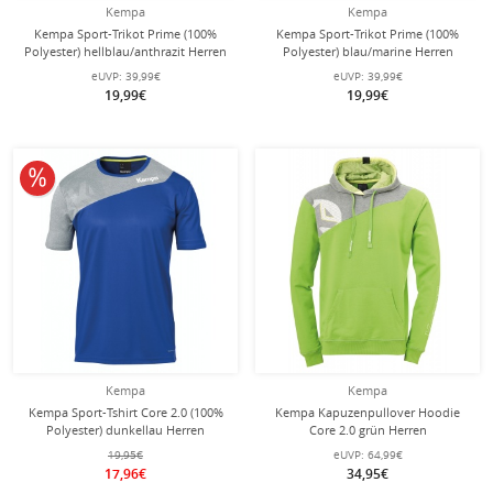
Kempa
Kempa
Kempa Sport-Trikot Prime (100%
Kempa Sport-Trikot Prime (100%
Polyester) hellblau/anthrazit Herren
Polyester) blau/marine Herren
eUVP:
39,99€
eUVP:
39,99€
19,99€
19,99€
10% reduziert
Kempa
Kempa
Kempa Sport-Tshirt Core 2.0 (100%
Kempa Kapuzenpullover Hoodie
Polyester) dunkellau Herren
Core 2.0 grün Herren
19,95€
eUVP:
64,99€
17,96€
34,95€