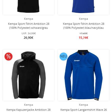
Kempa
Kempa
Kempa Sport-Tshirt Ambition 28
Kempa Sport-Tshirt Ambition 28
(100% Polyester) schwarz/grau
(100% Polyester) blau/navyblau
Herren
Herren
UVP:
34,99€
17,49€
26,90€
15,74€
10% reduziert
NEU
Kempa
Kempa
Kempa Kapuzenjacke Ambition 28
Kempa Sport-Langarmshirt Wave 26