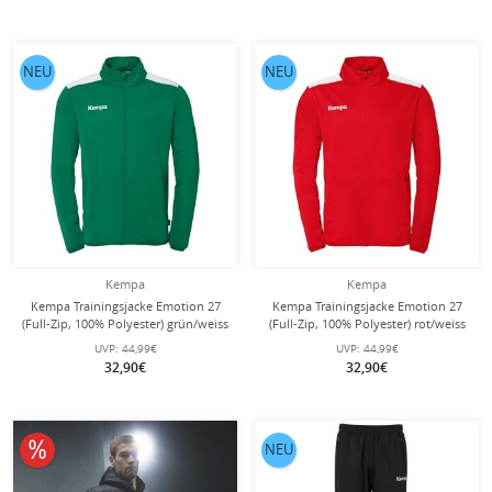
NEU
NEU
Kempa
Kempa
Kempa Trainingsjacke Emotion 27
Kempa Trainingsjacke Emotion 27
(Full-Zip, 100% Polyester) grün/weiss
(Full-Zip, 100% Polyester) rot/weiss
Herren
Herren
UVP:
44,99€
UVP:
44,99€
32,90€
32,90€
10% reduziert
NEU