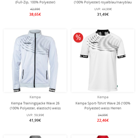
(Full-Zip, 100% Polyester)
(100% Polyester) royalblau/navyblau
schwarz/grau Herren
Herren
42,95€
UVP:
44,99€
38,65€
31,49€
10% reduziert
Kempa
Kempa
Kempa Trainingsjacke Wave 26
Kempa Sport-Tshirt Wave 26 (100%
(100% Polyester, elastisch) weiss
Polyester) weiss Herren
Herren
UVP:
59,99€
24,95€
41,99€
22,46€