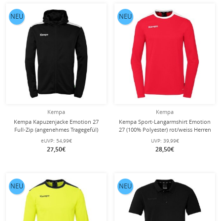
NEU
NEU
Kempa
Kempa
Kempa Kapuzenjacke Emotion 27
Kempa Sport-Langarmshirt Emotion
Full-Zip (angenehmes Tragegefül)
27 (100% Polyester) rot/weiss Herren
schwarz/weiss Herren
eUVP:
54,99€
UVP:
39,99€
27,50€
28,50€
NEU
NEU