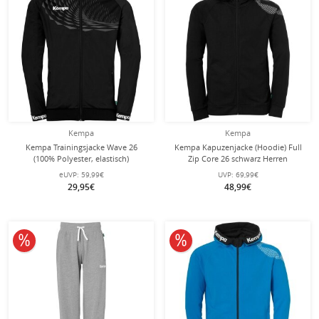
Kempa
Kempa
Kempa Trainingsjacke Wave 26
Kempa Kapuzenjacke (Hoodie) Full
(100% Polyester, elastisch)
Zip Core 26 schwarz Herren
schwarz/anthrazit Herren
eUVP:
59,99€
UVP:
69,99€
29,95€
48,99€
10% reduziert
10% reduziert