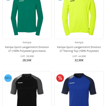
Kempa
Kempa
Kempa Sport-Langarmshirt Emotion
Kempa Sport-Langarmshirt Emotion
27 (100% Polyester) grün/weiss
27 Training Top (100% Polyester)
Herren
gelb/marineblau Herren
UVP:
39,99€
UVP:
44,99€
28,50€
32,90€
10% reduziert
NEU