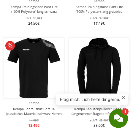
Kempa
Kempa
Kempa Trainingshose Pant Lite
Kempa Trainingshose Pant Lite
(100% Polyester) lang schwarz
(100% Polyester) lang graublau
Herren
Herren
UVP:
34,99€
eUVP:
34,99€
24,50€
17,49€
10% reduziert
Kempa
Kempa
Kempa Sport-Tshirt Core 26
Kempa Kapuzenpullover Hoodie
(elastisches Material) schwarz Herren
(angenehmer Tragekomfort) schwarz
Herren
14,99€
eUVP:
49,99€
13,49€
35,00€