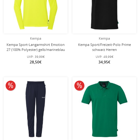
Kempa
Kempa
Kempa Sport-Langarmshirt Emotion
Kempa Sport/Freizeit-Polo Prime
27 (100% Polyester) gelb/marineblau
schwarz Herren
Herren
UVP:
39,99€
UVP:
49,99€
28,50€
34,95€
10% reduziert
10% reduziert