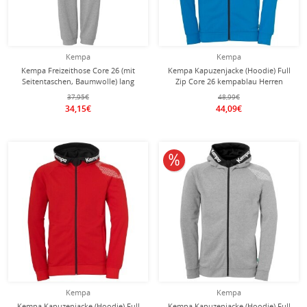
Kempa
Kempa
Kempa Freizeithose Core 26 (mit
Kempa Kapuzenjacke (Hoodie) Full
Seitentaschen, Baumwolle) lang
Zip Core 26 kempablau Herren
grau Herren
37,95€
48,99€
34,15€
44,09€
10% reduziert
Kempa
Kempa
Kempa Kapuzenjacke (Hoodie) Full
Kempa Kapuzenjacke (Hoodie) Full