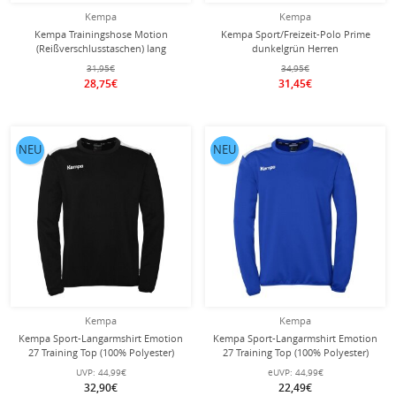
Kempa
Kempa
Kempa Trainingshose Motion
Kempa Sport/Freizeit-Polo Prime
(Reißverschlusstaschen) lang
dunkelgrün Herren
marineblau Herren
31,95€
34,95€
28,75€
31,45€
NEU
NEU
Kempa
Kempa
Kempa Sport-Langarmshirt Emotion
Kempa Sport-Langarmshirt Emotion
27 Training Top (100% Polyester)
27 Training Top (100% Polyester)
schwarz/weiss Herren
royalblau/weiss Herren
UVP:
44,99€
eUVP:
44,99€
32,90€
22,49€