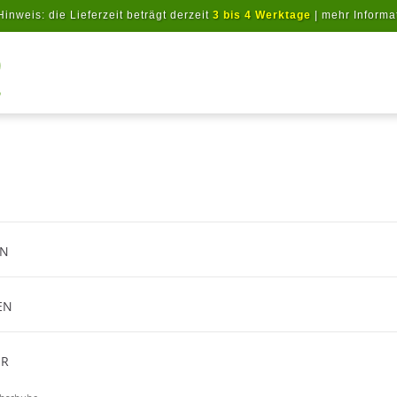
Hinweis: die Lieferzeit beträgt derzeit
3 bis 4 Werktage
|
mehr Informa
Artikel suchen
EN
EN
ER