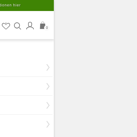
tionen hier
0