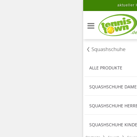
Zum Hauptinhalt springen
aktueller 
.de
Squashschuhe
ALLE PRODUKTE
SQUASHSCHUHE DAM
SQUASHSCHUHE HERR
SQUASHSCHUHE KIND