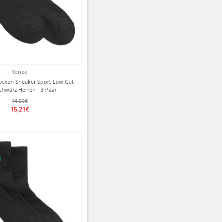
Yonex
ocken Sneaker Sport Low Cut
chwarz Herren - 3 Paar
16,90€
15,21€