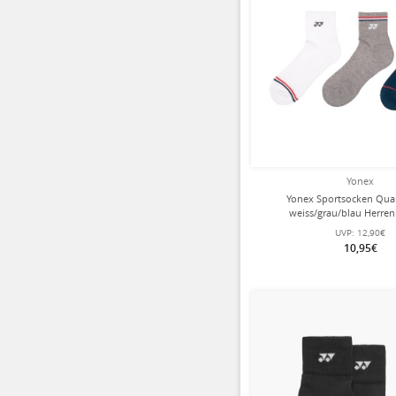
Yonex
Yonex Sportsocken Quar
weiss/grau/blau Herren 
UVP:
12,90€
10,95€