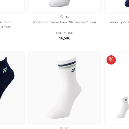
Yonex
e Indoor
Yonex Sportsocke Crew 2025 weiss - 1 Paar
Yonex Sports
 3 Paar
UVP:
21,90€
16,50€
10% redu
Yonex