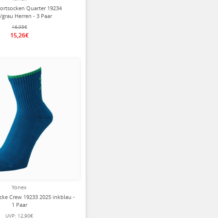
ortsocken Quarter 19234
/grau Herren - 3 Paar
16,95€
15,26€
Yonex
cke Crew 19233 2025 inkblau -
1 Paar
UVP:
12,90€