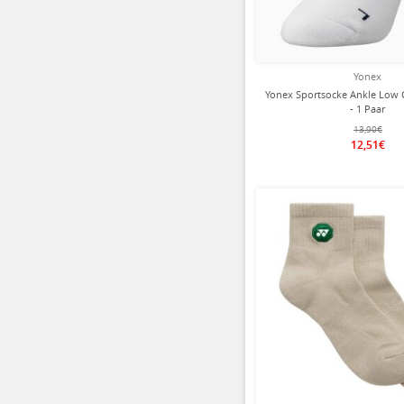
Yonex
Yonex Sportsocke Ankle Low 
- 1 Paar
13,90€
12,51€