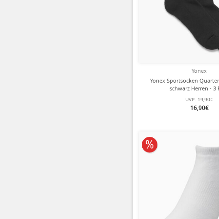
Yonex
Yonex Sportsocken Quarter
schwarz Herren - 3 
UVP:
19,90€
16,90€
10% reduziert