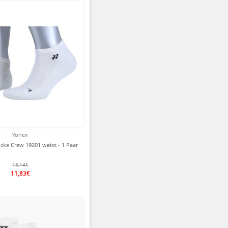
ziert
Yonex
cke Crew 19201 weiss - 1 Paar
13,14€
11,83€