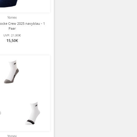
Yonex
ocke Crew 2025 navyblau - 1
Paar
UVP:
21,90€
15,50€
ziert
Yonex