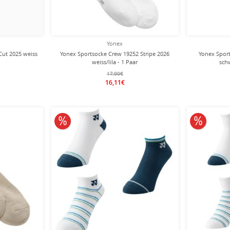
Yonex
Cut 2025 weiss
Yonex Sportsocke Crew 19252 Stripe 2026
Yonex Spor
weiss/lila - 1 Paar
sch
17,90€
16,11€
10% reduziert
10% redu