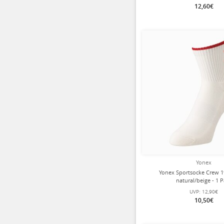
12,60€
Yonex
Yonex Sportsocke Crew 1
natural/beige - 1 
UVP:
12,90€
10,50€