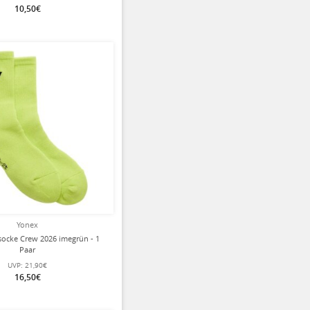
10,50€
Yonex
socke Crew 2026 imegrün - 1
Paar
UVP:
21,90€
16,50€