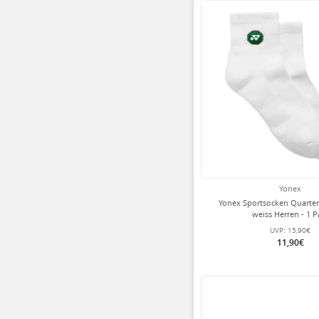
Yonex
Yonex Sportsocken Quarter
weiss Herren - 1 P
UVP:
15,90€
11,90€