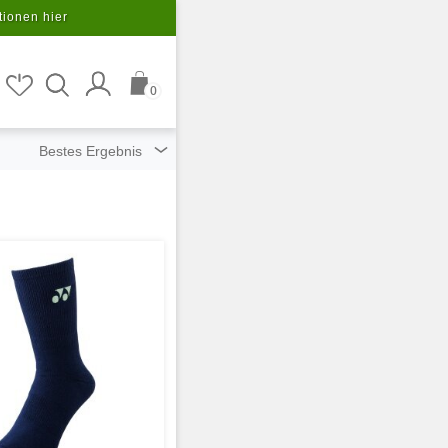
tionen hier
0