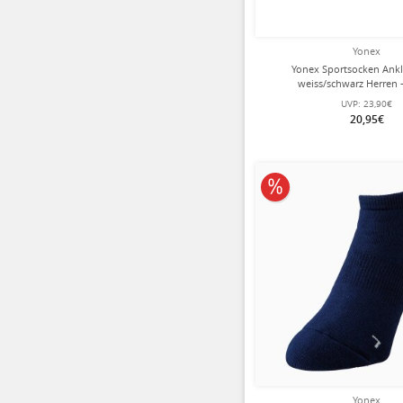
Yonex
Yonex Sportsocken Ankl
weiss/schwarz Herren -
UVP:
23,90€
20,95€
10% reduziert
Yonex