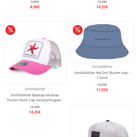
9,95€
15,95€
8,96€
14,35€
10% reduziert
10% reduziert
Smith&Miller
Smith&Miller Hat Drill Bucket blau -
1 Stück
18,95€
Smith&Miller
17,05€
Smith&Miller Basecap Miramar
Trucker Youth Cap weiss/pink/grau -
1 Stück
15,95€
14,35€