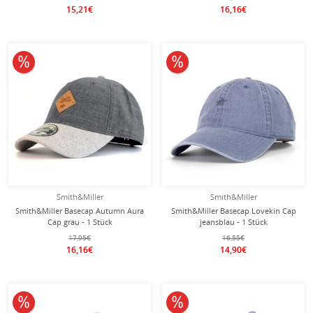
15,21€
16,16€
10% reduziert
10% reduziert
Smith&Miller
Smith&Miller
Smith&Miller Basecap Autumn Aura
Smith&Miller Basecap Lovekin Cap
Cap grau - 1 Stück
jeansblau - 1 Stück
17,95€
16,55€
16,16€
14,90€
10% reduziert
10% reduziert