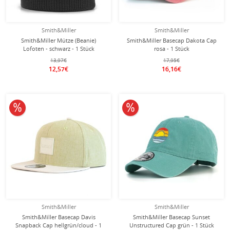
Smith&Miller
Smith&Miller
Smith&Miller Mütze (Beanie)
Smith&Miller Basecap Dakota Cap
Lofoten - schwarz - 1 Stück
rosa - 1 Stück
13,97€
17,95€
12,57€
16,16€
10% reduziert
10% reduziert
Smith&Miller
Smith&Miller
Smith&Miller Basecap Davis
Smith&Miller Basecap Sunset
Snapback Cap hellgrün/cloud - 1
Unstructured Cap grün - 1 Stück