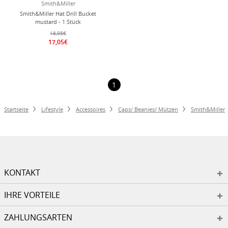
Smith&Miller
Smith&Miller Hat Drill Bucket
mustard - 1 Stück
18,95€
17,05€
1
Startseite
Lifestyle
Accessoires
Caps/ Beanies/ Mützen
Smith&Miller
KONTAKT
IHRE VORTEILE
ZAHLUNGSARTEN