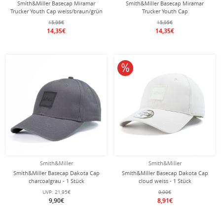
Smith&Miller Basecap Miramar
Smith&Miller Basecap Miramar
Trucker Youth Cap weiss/braun/grün
Trucker Youth Cap
- 1 Stück
weiss/mustardgelb/grün - 1 Stück
15,95€
15,95€
14,35€
14,35€
10% reduziert
Smith&Miller
Smith&Miller
Smith&Miller Basecap Dakota Cap
Smith&Miller Basecap Dakota Cap
charcoalgrau - 1 Stück
cloud weiss - 1 Stück
UVP:
21,95€
9,90€
9,90€
8,91€