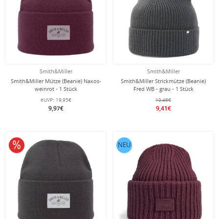
Smith&Miller
Smith&Miller
Smith&Miller Mütze (Beanie) Naxos-
Smith&Miller Strickmütze (Beanie)
weinrot - 1 Stück
Fred WB - grau - 1 Stück
eUVP:
19,95€
10,46€
9,97€
9,41€
10% reduziert
NEU