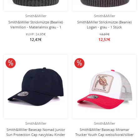
Smith&Miller
Smith&Miller
Smith&Miller Strickmütze (Beanie)
Smith&Miller Strickmütze (Beanie)
Vermilion - Materialmix grau - 1
Logan - grau - 1 Stück
Stück
eUVP:
24,95€
13,97€
12,47€
12,57€
10% reduziert
10% reduziert
Smith&Miller
Smith&Miller
Smith&Miller Basecap Nomad Junior
Smith&Miller Basecap Miramar
Sun Protection Cap navyblau Kinder
Trucker Youth Cap weiss/koral/silber
- 1 Stück
- 1 Stück