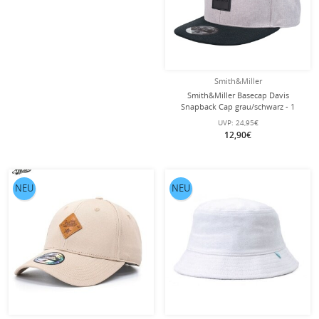
Smith&Miller
Smith&Miller Basecap Davis
Snapback Cap grau/schwarz - 1
Stück
UVP:
24,95€
12,90€
NEU
NEU