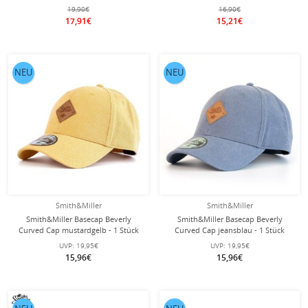
Stück
19,90€
16,90€
17,91€
15,21€
NEU
NEU
Smith&Miller
Smith&Miller
Smith&Miller Basecap Beverly
Smith&Miller Basecap Beverly
Curved Cap mustardgelb - 1 Stück
Curved Cap jeansblau - 1 Stück
UVP:
19,95€
UVP:
19,95€
15,96€
15,96€