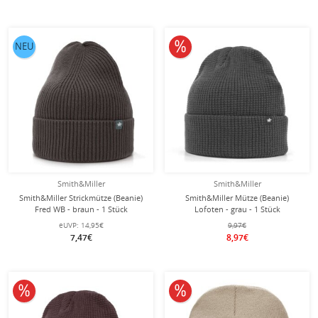
10% reduziert
NEU
Smith&Miller
Smith&Miller
Smith&Miller Strickmütze (Beanie)
Smith&Miller Mütze (Beanie)
Fred WB - braun - 1 Stück
Lofoten - grau - 1 Stück
eUVP:
14,95€
9,97€
7,47€
8,97€
10% reduziert
10% reduziert