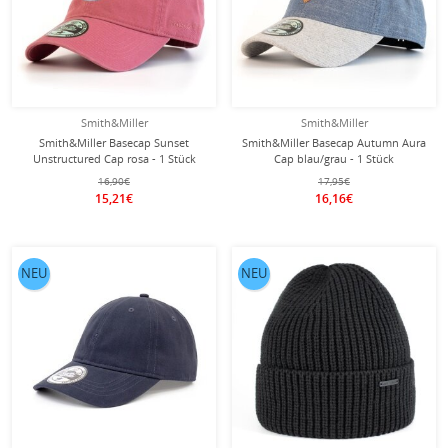
Smith&Miller
Smith&Miller
Smith&Miller Basecap Sunset
Smith&Miller Basecap Autumn Aura
Unstructured Cap rosa - 1 Stück
Cap blau/grau - 1 Stück
16,90€
17,95€
15,21€
16,16€
NEU
NEU