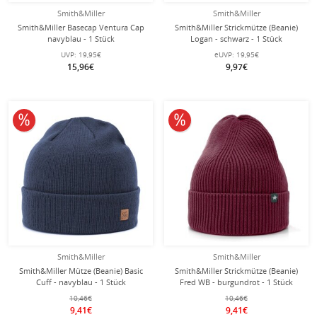
Smith&Miller
Smith&Miller
Smith&Miller Basecap Ventura Cap
Smith&Miller Strickmütze (Beanie)
navyblau - 1 Stück
Logan - schwarz - 1 Stück
UVP:
19,95€
eUVP:
19,95€
15,96€
9,97€
10% reduziert
10% reduziert
Smith&Miller
Smith&Miller
Smith&Miller Mütze (Beanie) Basic
Smith&Miller Strickmütze (Beanie)
Cuff - navyblau - 1 Stück
Fred WB - burgundrot - 1 Stück
10,46€
10,46€
9,41€
9,41€