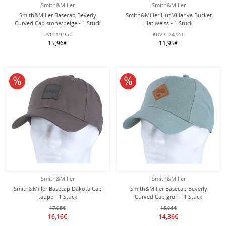
Smith&Miller
Smith&Miller
Smith&Miller Basecap Beverly
Smith&Miller Hut Villariva Bucket
Curved Cap stone/beige - 1 Stück
Hat weiss - 1 Stück
UVP:
19,95€
eUVP:
24,95€
15,96€
11,95€
10% reduziert
10% reduziert
Smith&Miller
Smith&Miller
Smith&Miller Basecap Dakota Cap
Smith&Miller Basecap Beverly
taupe - 1 Stück
Curved Cap grün - 1 Stück
17,95€
15,96€
16,16€
14,36€