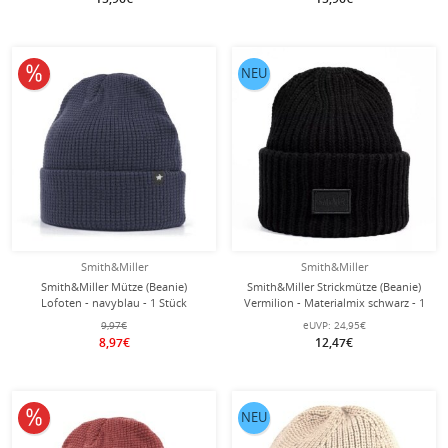
10% reduziert
NEU
Smith&Miller
Smith&Miller
Smith&Miller Mütze (Beanie)
Smith&Miller Strickmütze (Beanie)
Lofoten - navyblau - 1 Stück
Vermilion - Materialmix schwarz - 1
Stück
9,97€
eUVP:
24,95€
8,97€
12,47€
10% reduziert
NEU