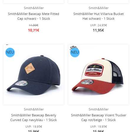
Smith&Miller
Smith&Miller
Smith&Miller Basecap Mete Fitted
Smith&Miller Hut Villariva Bucket
Cap schwarz - 1 Stück
Hat schwarz - 1 Stück
11,90€
UVP:
24,95€
10,71€
11,95€
NEU
NEU
Smith&Miller
Smith&Miller
Smith&Miller Basecap Beverly
Smith&Miller Basecap Vicent Trucker
Curved Cap navyblau - 1 Stück
Cap rot/beige - 1 Stück
UVP:
19,95€
UVP:
19,95€
15,96€
15,96€