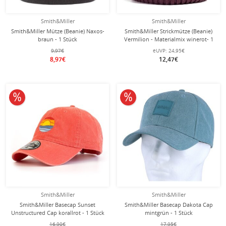
Smith&Miller
Smith&Miller
Smith&Miller Mütze (Beanie) Naxos-
Smith&Miller Strickmütze (Beanie)
braun - 1 Stück
Vermilion - Materialmix winerot- 1
Stück
9,97€
eUVP:
24,95€
8,97€
12,47€
10% reduziert
10% reduziert
Smith&Miller
Smith&Miller
Smith&Miller Basecap Sunset
Smith&Miller Basecap Dakota Cap
Unstructured Cap korallrot - 1 Stück
mintgrün - 1 Stück
16,90€
17,95€