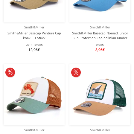
Smith&Miller
Smith&Miller
Smith&Miller Basecap Ventura Cap
Smith&Miller Basecap Nomad Junior
khaki - 1 Stück
Sun Protection Cap hellblau Kinder
- 1 Stück
UVP:
19,95€
9,95€
15,96€
8,96€
10% reduziert
10% reduziert
Smith&Miller
Smith&Miller