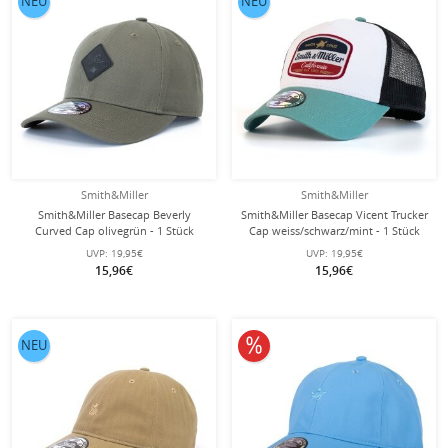
NEU
NEU
Smith&Miller
Smith&Miller
Smith&Miller Basecap Beverly
Smith&Miller Basecap Vicent Trucker
Curved Cap olivegrün - 1 Stück
Cap weiss/schwarz/mint - 1 Stück
UVP:
19,95€
UVP:
19,95€
15,96€
15,96€
10% reduziert
NEU