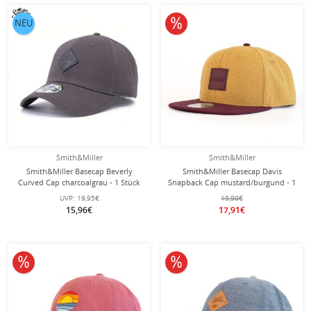
10% reduziert
NEU
Smith&Miller
Smith&Miller
Smith&Miller Basecap Beverly
Smith&Miller Basecap Davis
Curved Cap charcoalgrau - 1 Stück
Snapback Cap mustard/burgund - 1
Stück
UVP:
19,95€
19,90€
15,96€
17,91€
10% reduziert
10% reduziert