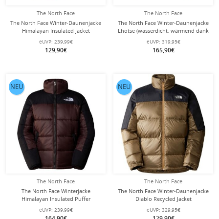
The North Face
The North Face
The North Face Winter-Daunenjacke
The North Face Winter-Daunenjacke
Himalayan Insulated Jacket
Lhotse (wasserdicht, wärmend dank
(Wärmeisolierung, winddicht)
Daunenfüllung) braun/bunt Herren
eUVP:
239,99€
eUVP:
319,95€
braun/schwarz Herren
129,90€
165,90€
NEU
NEU
The North Face
The North Face
The North Face Winterjacke
The North Face Winter-Daunenjacke
Himalayan Insulated Puffer
Diablo Recycled Jacket
(Wärmeisolierung, PFC-Frei)
(Wärmeisolierung) gold/schwarz
eUVP:
239,99€
eUVP:
329,95€
kohlebraun/schwarz Herren
Herren
164,90€
179,90€