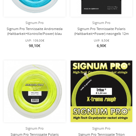
Signum Pro
Signum Pro
Signum Pro Tennissaite Andromeda
Signum Pro Tennissaite Polaris
(Haltbarkeit+Kontrolle/Power) blau
(Haltbarkeit+Power) neongelb 12m
200m Rolle
Set
UVP:
109,00€
UVP:
9,50€
98,10€
6,90€
Signum Pro
Signum Pro
Signum Pro Tennissaite Polaris
Signum Pro Tennissaite Triton