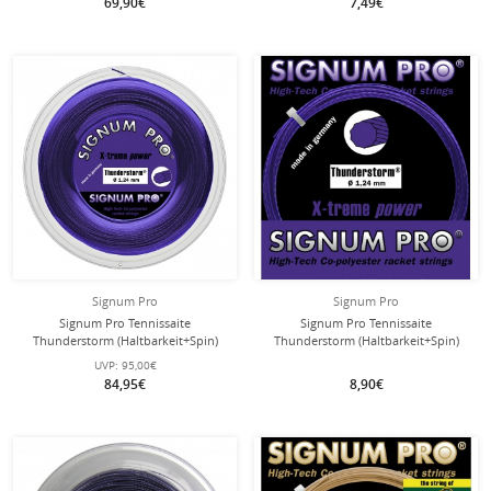
69,90€
7,49€
Signum Pro
Signum Pro
Signum Pro Tennissaite
Signum Pro Tennissaite
Thunderstorm (Haltbarkeit+Spin)
Thunderstorm (Haltbarkeit+Spin)
violett 200m Rolle
violett 12m Set
UVP:
95,00€
84,95€
8,90€