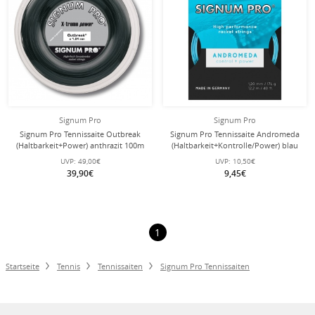
Signum Pro
Signum Pro
Signum Pro Tennissaite Outbreak
Signum Pro Tennissaite Andromeda
(Haltbarkeit+Power) anthrazit 100m
(Haltbarkeit+Kontrolle/Power) blau
Rolle
12m Set
UVP:
49,00€
UVP:
10,50€
39,90€
9,45€
1
Startseite
Tennis
Tennissaiten
Signum Pro Tennissaiten