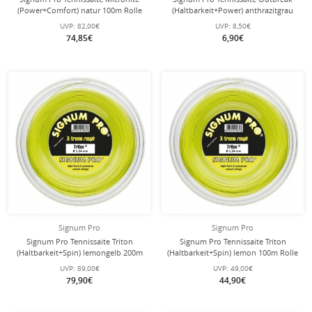
(Power+Comfort) natur 100m Rolle
(Haltbarkeit+Power) anthrazitgrau
12m Set
UVP:
82,00€
UVP:
8,50€
74,85€
6,90€
Signum Pro
Signum Pro
Signum Pro Tennissaite Triton
Signum Pro Tennissaite Triton
(Haltbarkeit+Spin) lemongelb 200m
(Haltbarkeit+Spin) lemon 100m Rolle
Rolle
UVP:
89,00€
UVP:
49,00€
79,90€
44,90€