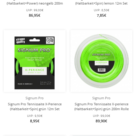
(Haltbarkeit+Power) neongelb 200m
(Haltbarkeit+Spin) lemon 12m Set
Rolle
UVP:
99,00€
UVP:
8,50€
86,95€
7,85€
Signum Pro
Signum Pro
Signum Pro Tennissaite X-Perience
Signum Pro Tennissaite X-perience
(Haltbarkeit+Spin) grün 12m Set
(Haltbarkeit+Spin) grün 200m Rolle
UVP:
9,50€
UVP:
99,00€
8,95€
89,90€