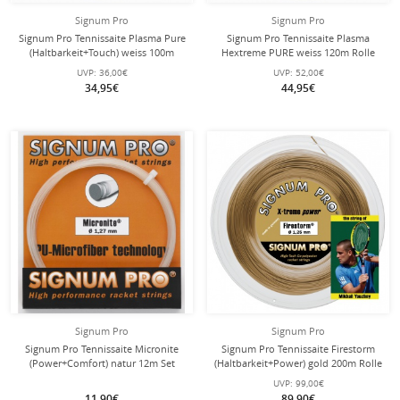
Signum Pro
Signum Pro
Signum Pro Tennissaite Plasma Pure
Signum Pro Tennissaite Plasma
(Haltbarkeit+Touch) weiss 100m
Hextreme PURE weiss 120m Rolle
Rolle
UVP:
36,00€
UVP:
52,00€
34,95€
44,95€
Signum Pro
Signum Pro
Signum Pro Tennissaite Micronite
Signum Pro Tennissaite Firestorm
(Power+Comfort) natur 12m Set
(Haltbarkeit+Power) gold 200m Rolle
UVP:
99,00€
11,90€
89,90€