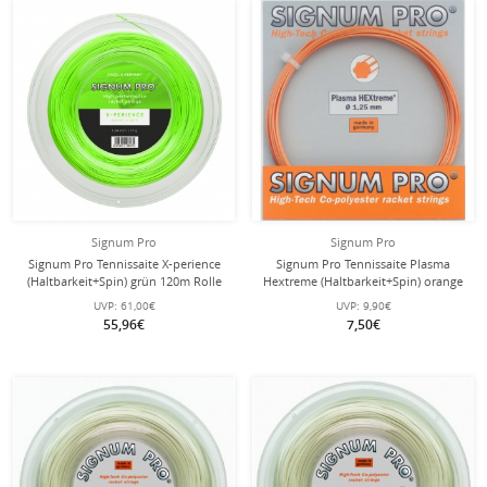
Signum Pro
Signum Pro
Signum Pro Tennissaite X-perience
Signum Pro Tennissaite Plasma
(Haltbarkeit+Spin) grün 120m Rolle
Hextreme (Haltbarkeit+Spin) orange
12m Set
UVP:
61,00€
UVP:
9,90€
55,96€
7,50€