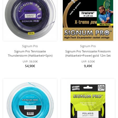
Signum Pro
Signum Pro
Signum Pro Tennissaite
Signum Pro Tennissaite Firestorm
Thunderstorm (Haltbarkeit+Spin)
(Haltbarkeit+Power) gold 12m Set
violett 120 Meter Rolle
UVP:
59,00€
UVP:
9,50€
54,90€
9,49€