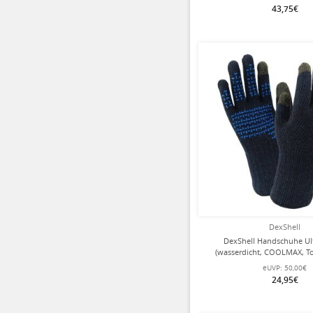
43,75€
DexShell
DexShell Handschuhe Ultr
(wasserdicht, COOLMAX, T
kompatibel) dunkelblau
eUVP:
50,00€
24,95€