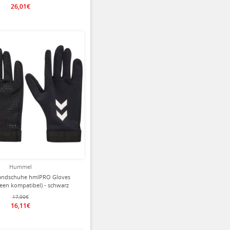
26,01€
ziert
Hummel
ndschuhe hmlPRO Gloves
een kompatibel) - schwarz
17,90€
16,11€