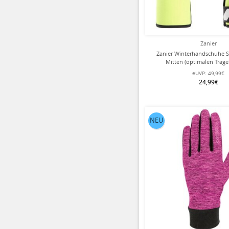
Zanier
Zanier Winterhandschuhe S
Mitten (optimalen Trag
schwarz/neongelb K
eUVP:
49,99€
24,99€
NEU