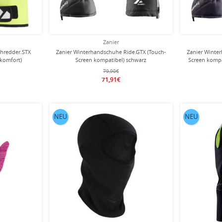
Zanier
hredder.STX
Zanier Winterhandschuhe Ride.GTX (Touch-
Zanier Winte
ekomfort)
Screen kompatibel) schwarz
Screen kompa
inder
79,90€
71,91€
NEU
NEU