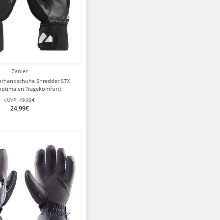
Zanier
terhandschuhe Shredder.STX
optimalen Tragekomfort)
arz/royalblau Kinder
eUVP:
49,99€
24,99€