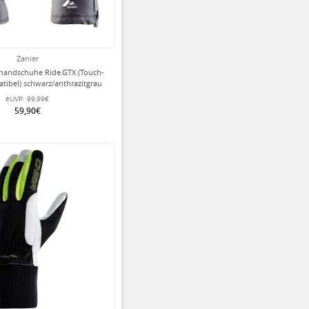
Zanier
rhandschuhe Ride.GTX (Touch-
tibel) schwarz/anthrazitgrau
eUVP:
99,99€
59,90€