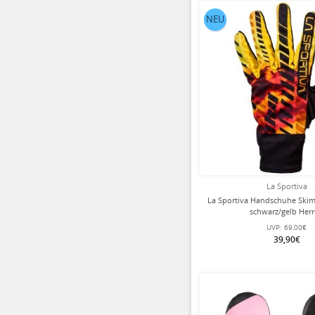
NEU
La Sportiva
La Sportiva Handschuhe Skim
schwarz/gelb Her
UVP:
69,00€
39,90€