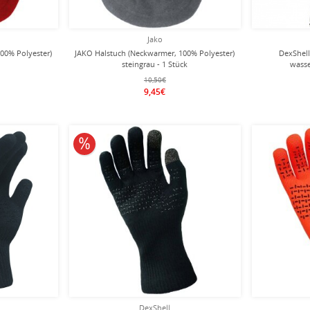
Jako
00% Polyester)
JAKO Halstuch (Neckwarmer, 100% Polyester)
DexShell
steingrau - 1 Stück
wasse
10,50€
9,45€
10% reduziert
DexShell