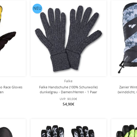
NEU
Falke
o Race Gloves
Falke Handschuhe (100% Schurwolle)
Zanier Win
ren
dunkelgrau - Damen/Herren - 1 Paar
(winddicht,
UVP:
90,00€
54,90€