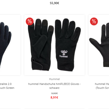
55,90€
10% reduziert
10% redu
Hummel
alite 2.0
hummel Handschuhe hmlFLEECE Gloves -
hummel Ha
ouch-Screen
schwarz
(Touch-Scr
 - 1 Paar
9,90€
8,91€