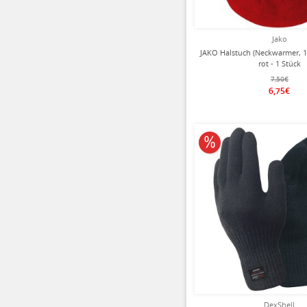
Jako
JAKO Halstuch (Neckwarmer, 1
rot - 1 Stück
7,50€
6,75€
10% reduziert
DexShell