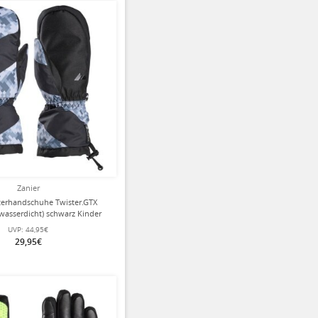
Zanier
terhandschuhe Twister.GTX
 wasserdicht) schwarz Kinder
UVP:
44,95€
29,95€