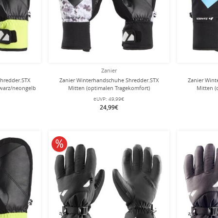
Zanier
hredder.STX
Zanier Winterhandschuhe Shredder.STX
Zanier Win
hwarz/neongelb
Mitten (optimalen Tragekomfort)
Mitten (
schwarz/weiss/braun Kinder
schw
eUVP:
49,99€
24,99€
10% reduziert