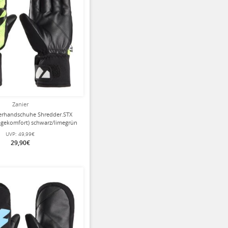
Zanier
terhandschuhe Shredder.STX
agekomfort) schwarz/limegrün
Kinder
UVP:
49,99€
29,90€