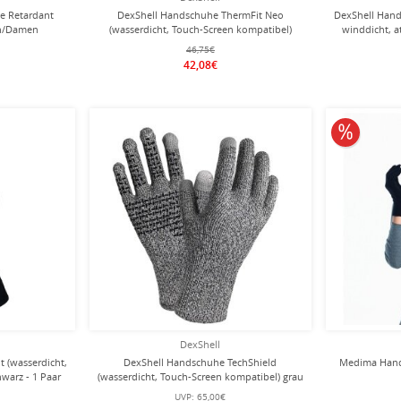
e Retardant
DexShell Handschuhe ThermFit Neo
DexShell Hand
en/Damen
(wasserdicht, Touch-Screen kompatibel)
winddicht, a
schwarz - 1 Paar
46,75€
42,08€
10% redu
DexShell
 (wasserdicht,
DexShell Handschuhe TechShield
Medima Hand
warz - 1 Paar
(wasserdicht, Touch-Screen kompatibel) grau
- 1 Paar
UVP:
65,00€