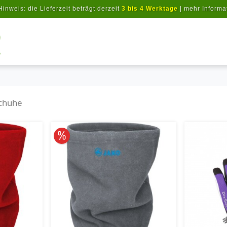
Hinweis: die Lieferzeit beträgt derzeit
3 bis 4 Werktage
|
mehr Informa
Artikel suchen
schuhe
10% reduziert