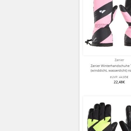
Zanier
Zanier Winterhandschuhe 
(winddicht, wasserdicht) r
Kinder
eUVP:
44,95€
22,48€