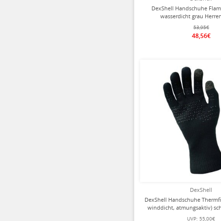
DexShell Handschuhe Flam
wasserdicht grau Herr
53,95€
48,56€
DexShell
DexShell Handschuhe Thermfit
winddicht, atmungsaktiv) sch
UVP:
55,00€