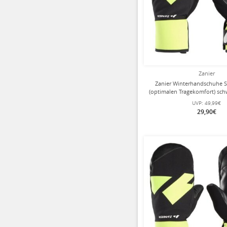
Zanier
Zanier Winterhandschuhe S
(optimalen Tragekomfort) sc
Kinder
UVP:
49,99€
29,90€