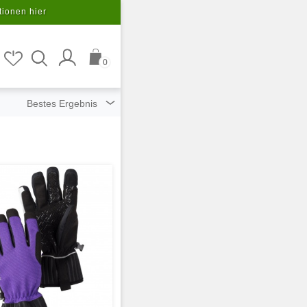
tionen hier
0