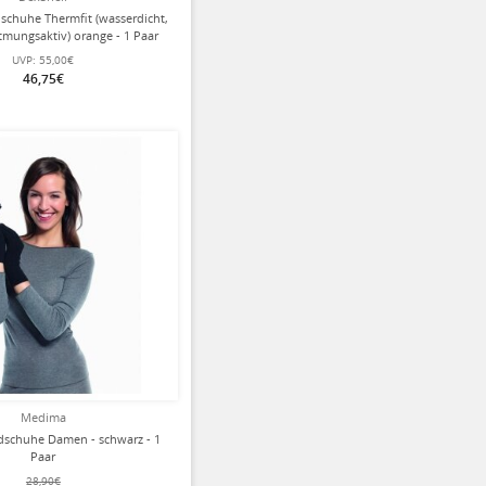
schuhe Thermfit (wasserdicht,
tmungsaktiv) orange - 1 Paar
UVP:
55,00€
46,75€
ziert
Medima
schuhe Damen - schwarz - 1
Paar
28,90€