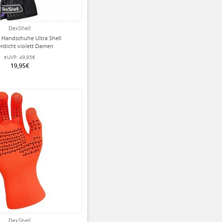
DexShell
 Handschuhe Ultra Shell
rdicht violett Damen
eUVP:
49,95€
19,95€
DexShell