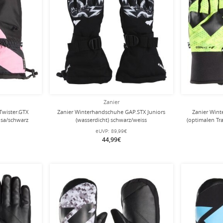
Zanier
Twister.GTX
Zanier Winterhandschuhe GAP.STX Juniors
Zanier Win
osa/schwarz
(wasserdicht) schwarz/weiss
(optimalen Tr
eUVP:
89,99€
44,99€