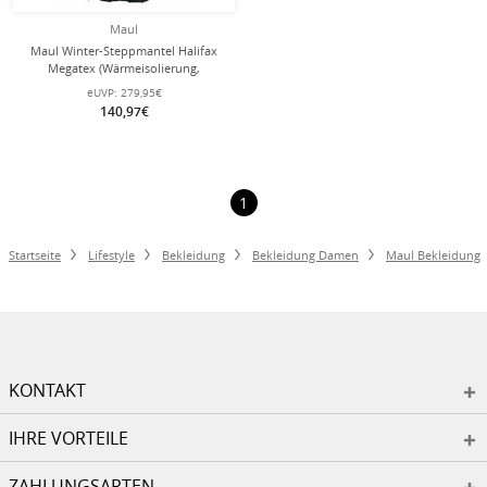
Maul
Maul Winter-Steppmantel Halifax
Megatex (Wärmeisolierung,
winddicht, wasserfest) schwarz
eUVP:
279,95€
Damen
140,97€
1
Startseite
Lifestyle
Bekleidung
Bekleidung Damen
Maul Bekleidung
KONTAKT
IHRE VORTEILE
ZAHLUNGSARTEN