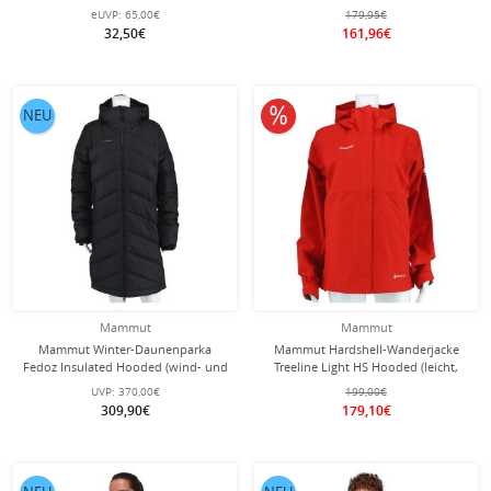
mintgrün Damen
wasserdicht, PFC-frei) schwarz
eUVP:
65,00€
179,95€
Damen
32,50€
161,96€
10% reduziert
NEU
Mammut
Mammut
Mammut Winter-Daunenparka
Mammut Hardshell-Wanderjacke
Fedoz Insulated Hooded (wind- und
Treeline Light HS Hooded (leicht,
wasserabweisend) schwarz Damen
wasserdicht) rot Damen
UVP:
370,00€
199,00€
309,90€
179,10€