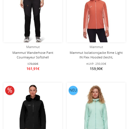
Mammut
Mammut
Mammut Wanderhose Pant
Mammut Isolationsjacke Rime Light
Courmayeur Softshell
IN Flex Hooded (leicht,
(atmungsaktiv, windabweisend)
windabweisend, atmungsaktiv)
179,90€
eUVP:
250,00€
lang schwarz Damen
ziegelsteinrot Damen
161,91€
159,90€
10% reduziert
NEU