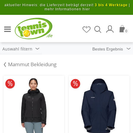
Zum Hauptinhalt springen
aktueller Hinweis: die Lieferzeit beträgt derzeit
3 bis 4 Werktage
|
mehr Informationen hier
Artikel suchen
0
.de
Auswahl filtern
Mammut Bekleidung
10% reduziert
10% reduziert