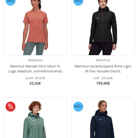
NEU
NEU
Mammut
Mammut
Mammut Wander-Shirt Selun FL
Mammut Isolationsjacke Rime Light
Logo (elastisch, schnelltrocknend)
IN Flex Hooded (leicht,
ziegelsteinrot Damen
windabweisend, atmungsaktiv)
eUVP:
65,00€
UVP:
250,00€
schwarz Damen
32,50€
199,90€
10% reduziert
NEU