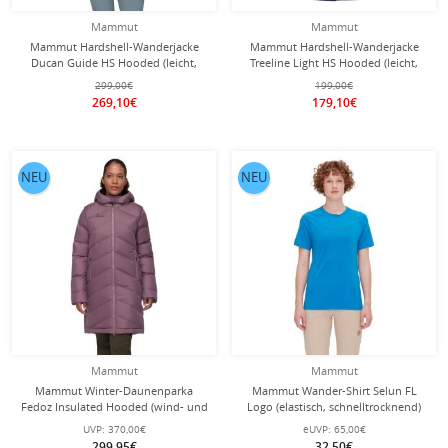
Mammut
Mammut
Mammut Hardshell-Wanderjacke
Mammut Hardshell-Wanderjacke
Ducan Guide HS Hooded (leicht,
Treeline Light HS Hooded (leicht,
wasserdicht, 3-Lagen-Laminat)
wasserdicht) marineblau Damen
299,00€
199,00€
schwarz Damen
269,10€
179,10€
NEU
NEU
Mammut
Mammut
Mammut Winter-Daunenparka
Mammut Wander-Shirt Selun FL
Fedoz Insulated Hooded (wind- und
Logo (elastisch, schnelltrocknend)
wasserabweisend) violett Damen
hellblau Damen
UVP:
370,00€
eUVP:
65,00€
299,95€
32,50€