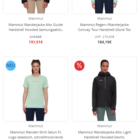
Mammut
Mammut
Mammut Wanderjacke Alto Guide
Mammut Regen-/Wanderjacke
Hardshell Hooded (atmungsaktiv,
Convey Tour Hardshell (Gore-Tex
wasserdicht, PFC-frei) schwarz
2.5‑Lagen, wasserdicht) mintgrün
219,90€
UVP:
270,00€
Damen
Damen
197,91€
184,19€
10% reduziert
NEU
Mammut
Mammut
Mammut Wander-Shirt Selun FL
Mammut Wanderjacke Alto Light
Logo (elastisch, schnelltrocknend)
Hardshell Hooded (leicht,