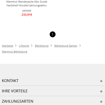
Mammut Wanderjacke Alto Guide
Hardshell Hooded (atmungsaktiv,
wasserdicht, PFC-frei) marineblau
259,90€
Damen
233,91€
1
Startseite
Lifestyle
Bekleidung
Bekleidung Damen
Mammut Bekleidung
KONTAKT
IHRE VORTEILE
ZAHLUNGSARTEN