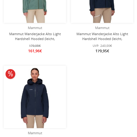
Mammut
Mammut
Mammut Wanderjacke Alto Light
Mammut Wanderjacke Alto Light
Hardshell Hooded (leicht,
Hardshell Hooded (leicht,
wasserdicht, PFC-frei) jadegrün
wasserdicht, PFC-frei) marineblau
179,95€
UVP:
240,00€
Damen
Damen
161,96€
179,95€
10% reduziert
Mammut