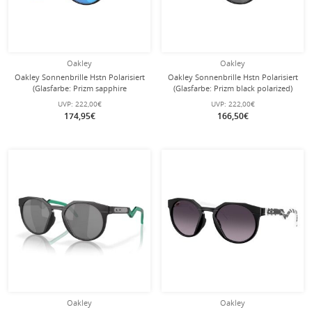
Oakley
Oakley
Oakley Sonnenbrille Hstn Polarisiert
Oakley Sonnenbrille Hstn Polarisiert
(Glasfarbe: Prizm sapphire
(Glasfarbe: Prizm black polarized)
polarized) 924204 schwarz matt - 1
schwarz ink - 1 Brille
UVP:
222,00€
UVP:
222,00€
Brille
174,95€
166,50€
Oakley
Oakley