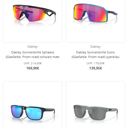
Oakley
Oakley
Oakley Sonnenbrille Sphaera
Oakley Sonnenbrille Sutro
(Glasfarbe: Prizm road) schwarz matt
(Glasfarbe: Prizm road) cyanblau
- 1 Brille mit Hartschalenetui
matt - 1 Brille mit Hartschalenetui
UVP:
214,00€
UVP:
178,00€
169,90€
139,95€