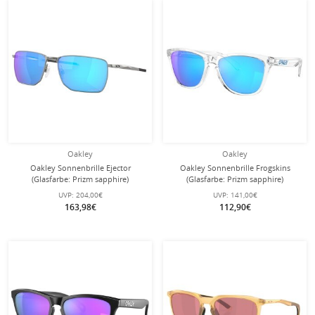
Oakley
Oakley
Oakley Sonnenbrille Ejector
Oakley Sonnenbrille Frogskins
(Glasfarbe: Prizm sapphire)
(Glasfarbe: Prizm sapphire)
chromgrau satiniert - 1 Brille
transparent kristallklar 9013D0 - 1
UVP:
204,00€
UVP:
141,00€
Brille
163,98€
112,90€