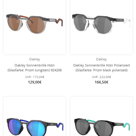
Oakley
Oakley
Oakley Sonnenbrille Hstn
Oakley Sonnenbrille Hstn Polarisiert
(Glasfarbe: Prizm tungsten) 924206
(Glasfarbe: Prizm black polarized)
carbongrau matt - 1 Brille
924205 schwarz matt - 1 Brille
UVP:
172,00€
UVP:
222,00€
129,00€
166,50€