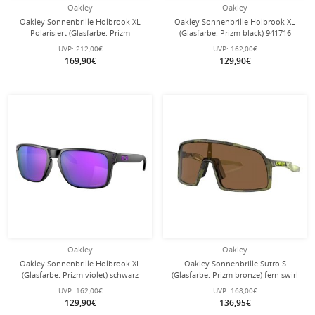
Oakley
Oakley
Oakley Sonnenbrille Holbrook XL
Oakley Sonnenbrille Holbrook XL
Polarisiert (Glasfarbe: Prizm
(Glasfarbe: Prizm black) 941716
sapphire polarized) transparent
schwarz glänzend - 1 Brille
UVP:
212,00€
UVP:
162,00€
glänzend - 1 Brille
169,90€
129,90€
Oakley
Oakley
Oakley Sonnenbrille Holbrook XL
Oakley Sonnenbrille Sutro S
(Glasfarbe: Prizm violet) schwarz
(Glasfarbe: Prizm bronze) fern swirl
matt - 1 Brille
grün - 1 Brille mit Hartschalenetui
UVP:
162,00€
UVP:
168,00€
129,90€
136,95€