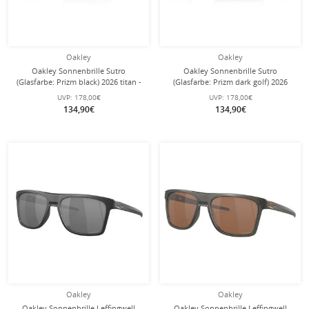
Oakley
Oakley
Oakley Sonnenbrille Sutro
Oakley Sonnenbrille Sutro
(Glasfarbe: Prizm black) 2026 titan -
(Glasfarbe: Prizm dark golf) 2026
1 Brille mit Hartschalenetui
schwarz - 1 Brille mit
UVP:
178,00€
UVP:
178,00€
Hartschalenetui
134,90€
134,90€
Oakley
Oakley
Oakley Sonnenbrille Leffingwell
Oakley Sonnenbrille Leffingwell