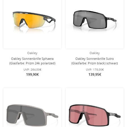
Oakley
Oakley
Oakley Sonnenbrille Sphaera
Oakley Sonnenbrille Sutro
(Glasfarbe: Prizm 24k polarized)
(Glasfarbe: Prizm black) schwarz
carbongrau matt - 1 Brille mit
glänzend - 1 Brille mit
UVP:
264,00€
UVP:
178,00€
Hartschalenetui
Hartschalenetui
199,90€
139,95€