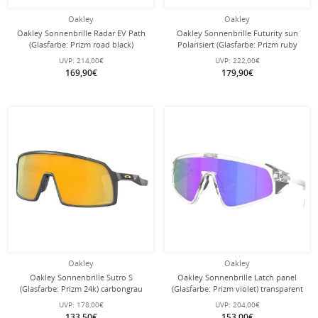
Oakley
Oakley
Oakley Sonnenbrille Radar EV Path
Oakley Sonnenbrille Futurity sun
(Glasfarbe: Prizm road black)
Polarisiert (Glasfarbe: Prizm ruby
grau/ink - 1 Brille mit
polarized) grau - 1 Brille
UVP:
214,00€
UVP:
222,00€
Hartschalenetui
169,90€
179,90€
Oakley
Oakley
Oakley Sonnenbrille Sutro S
Oakley Sonnenbrille Latch panel
(Glasfarbe: Prizm 24k) carbongrau
(Glasfarbe: Prizm violet) transparent
matt - 1 Brille mit Hartschalenetui
matt - 1 Brille
UVP:
178,00€
UVP:
204,00€
133,50€
153,00€