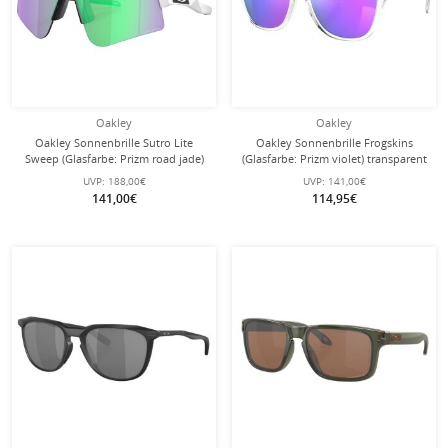
Oakley
Oakley
Oakley Sonnenbrille Sutro Lite
Oakley Sonnenbrille Frogskins
Sweep (Glasfarbe: Prizm road jade)
(Glasfarbe: Prizm violet) transparent
matt weiss 946504 - 1 Brille mit
glänzend/violett 9013H7 - 1 Brille
UVP:
188,00€
UVP:
141,00€
Hartschalenetui
141,00€
114,95€