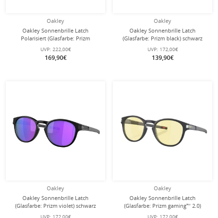
Oakley
Oakley
Oakley Sonnenbrille Latch
Oakley Sonnenbrille Latch
Polarisiert (Glasfarbe: Prizm
(Glasfarbe: Prizm black) schwarz
sapphire polarized) transparent
matt - 1 Brille
UVP:
222,00€
UVP:
172,00€
matt - 1 Brille
169,90€
139,90€
Oakley
Oakley
Oakley Sonnenbrille Latch
Oakley Sonnenbrille Latch
(Glasfarbe: Prizm violet) schwarz
(Glasfarbe: Prizm gaming™ 2.0)
matt - 1 Brille
carbongrau matt - 1 Brille
UVP:
172,00€
UVP:
172,00€