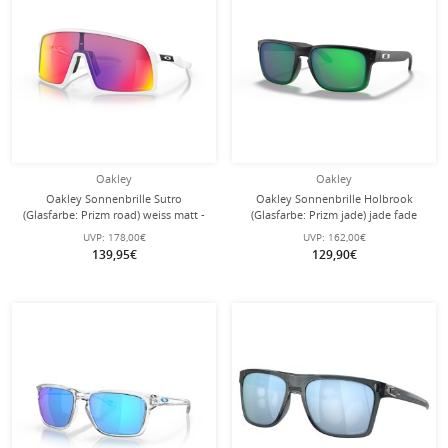
Oakley
Oakley
Oakley Sonnenbrille Sutro
Oakley Sonnenbrille Holbrook
(Glasfarbe: Prizm road) weiss matt -
(Glasfarbe: Prizm jade) jade fade
1 Brille mit Hartschalenetui
grün - 1 Brille
UVP:
178,00€
UVP:
162,00€
139,95€
129,90€