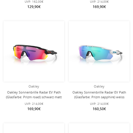
UVP:
162,00€
UVP:
214,00€
129,90€
169,90€
Oakley
Oakley
Oakley Sonnenbrille Radar EV Path
Oakley Sonnenbrille Radar EV Path
(Glasfarbe: Prizm road) schwarz matt
(Glasfarbe: Prizm sapphire) weiss
- 1 Brille mit Hartschalenetui
glänzend - 1 Brille mit
UVP:
214,00€
UVP:
214,00€
Hartschalenetui
169,90€
160,50€