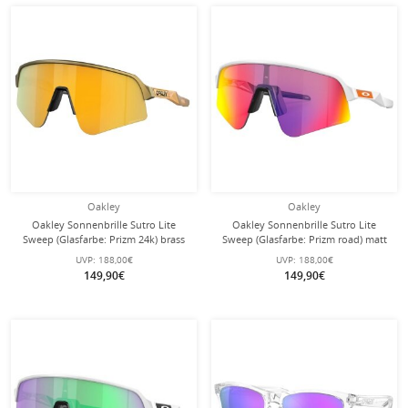
Oakley
Oakley
Oakley Sonnenbrille Sutro Lite
Oakley Sonnenbrille Sutro Lite
Sweep (Glasfarbe: Prizm 24k) brass
Sweep (Glasfarbe: Prizm road) matt
tax gold - 1 Brille mit
weiss 946516 - 1 Brille mit
UVP:
188,00€
UVP:
188,00€
Hartschalenetui
Hartschalenetui
149,90€
149,90€