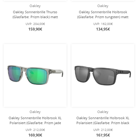
Oakley
Oakley
Oakley Sonnenbrille Thurso
Oakley Sonnenbrille Holbrook
(Glasfarbe: Prizm black) matt
(Glasfarbe: Prizm tungsten) matt
schwarz - 1 Brille
olive ink - 1 Brille
UVP:
204,00€
UVP:
162,00€
159,90€
134,95€
Oakley
Oakley
Oakley Sonnenbrille Holbrook XL
Oakley Sonnenbrille Holbrook XL
Polarisiert (Glasfarbe: Prizm jade
Polarisiert (Glasfarbe: Prizm black
polarized) grau ink - 1 Brille
polarized) stahlgrau - 1 Brille
UVP:
212,00€
UVP:
212,00€
169,90€
167,95€