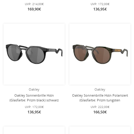
transparent matt - 1 Brille
carbongrau matt - 1 Brille
UVP:
214,00€
UVP:
172,00€
169,90€
136,95€
Oakley
Oakley
Oakley Sonnenbrille Hstn
Oakley Sonnenbrille Hstn Polarisiert
(Glasfarbe: Prizm black) schwarz
(Glasfarbe: Prizm tungsten
matt - 1 Brille
polarized) olive ink - 1 Brille
UVP:
172,00€
UVP:
222,00€
136,95€
166,50€