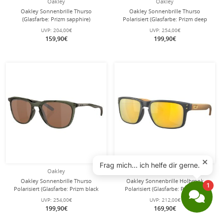
Oakley
Oakley
Oakley Sonnenbrille Thurso
Oakley Sonnenbrille Thurso
(Glasfarbe: Prizm sapphire)
Polarisiert (Glasfarbe: Prizm deep
stahlblau - 1 Brille
water polarized) matt kristallschwarz
UVP:
204,00€
UVP:
254,00€
- 1 Brille
159,90€
199,90€
Oakley
Oakley
Oakley Sonnenbrille Thurso
Oakley Sonnenbrille Holbrook
Polarisiert (Glasfarbe: Prizm black
Polarisiert (Glasfarbe: Prizm 24k
polarized) olive ink - 1 Brille
polarized) matt carbongrau - 1 Brille
UVP:
254,00€
UVP:
212,00€
199,90€
169,90€