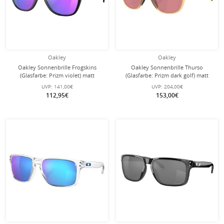
Oakley
Oakley
Oakley Sonnenbrille Frogskins
Oakley Sonnenbrille Thurso
(Glasfarbe: Prizm violet) matt
(Glasfarbe: Prizm dark golf) matt
schwarz/violett 9013H6 - 1 Brille
grenache orange - 1 Brille
UVP:
141,00€
UVP:
204,00€
112,95€
153,00€