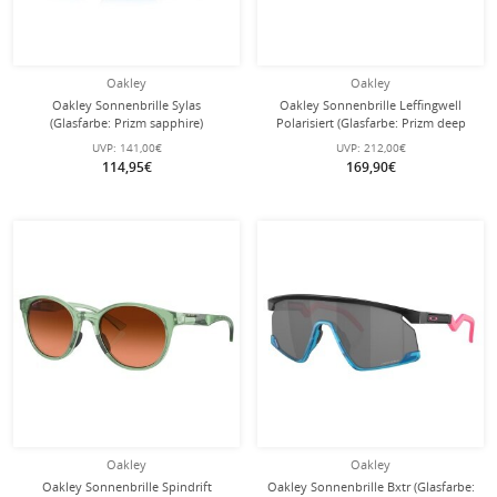
Oakley
Oakley
Oakley Sonnenbrille Sylas
Oakley Sonnenbrille Leffingwell
(Glasfarbe: Prizm sapphire)
Polarisiert (Glasfarbe: Prizm deep
transparent glänzend - 1 Brille
water polarized) kristallschwarz - 1
UVP:
141,00€
UVP:
212,00€
Brille
114,95€
169,90€
Oakley
Oakley
Oakley Sonnenbrille Spindrift
Oakley Sonnenbrille Bxtr (Glasfarbe: