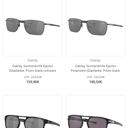
Oakley
Oakley
Oakley Sonnenbrille Ejector
Oakley Sonnenbrille Ejector
(Glasfarbe: Prizm black) schwarz
Polarisiert (Glasfarbe: Prizm black
satiniert - 1 Brille
polarized) carbon grau - 1 Brille
UVP:
204,00€
UVP:
254,00€
159,90€
190,50€