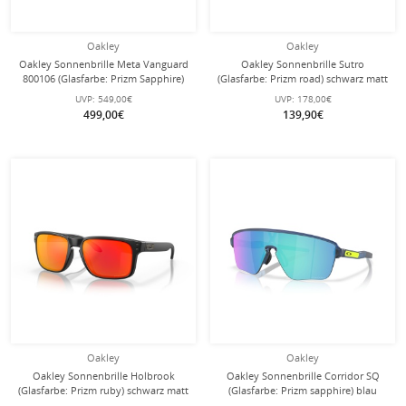
Oakley
Oakley
Oakley Sonnenbrille Meta Vanguard
Oakley Sonnenbrille Sutro
800106 (Glasfarbe: Prizm Sapphire)
(Glasfarbe: Prizm road) schwarz matt
weiss - 1 Brille mit Hartschalenetui
- 1 Brille mit Hartschalenetui
UVP:
549,00€
UVP:
178,00€
499,00€
139,90€
Oakley
Oakley
Oakley Sonnenbrille Holbrook
Oakley Sonnenbrille Corridor SQ
(Glasfarbe: Prizm ruby) schwarz matt
(Glasfarbe: Prizm sapphire) blau
- 1 Brille
matt - 1 Brille