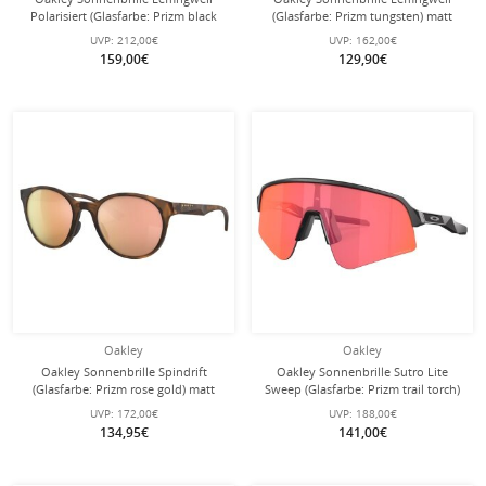
Polarisiert (Glasfarbe: Prizm black
(Glasfarbe: Prizm tungsten) matt
polarized) matt schwarz/ink - 1 Brille
grau/smoke - 1 Brille
UVP:
212,00€
UVP:
162,00€
159,00€
129,90€
Oakley
Oakley
Oakley Sonnenbrille Spindrift
Oakley Sonnenbrille Sutro Lite
(Glasfarbe: Prizm rose gold) matt
Sweep (Glasfarbe: Prizm trail torch)
braun tortoise Damen - 1 Brille
matt carbongrau - 1 Brille mit
UVP:
172,00€
UVP:
188,00€
Hartschalenetui
134,95€
141,00€