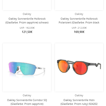
Oakley
Oakley
Oakley Sonnenbrille Holbrook
Oakley Sonnenbrille Holbrook
(Glasfarbe: Prizm sapphire) schwarz
Polarisiert (Glasfarbe: Prizm black
glänzend - 1 Brille
polarized) crystal grau matt - 1 Brille
UVP:
162,00€
UVP:
212,00€
121,50€
169,90€
Oakley
Oakley
Oakley Sonnenbrille Corridor SQ
Oakley Sonnenbrille Hstn
(Glasfarbe: Prizm sapphire)
(Glasfarbe: Prizm ruby) 924202