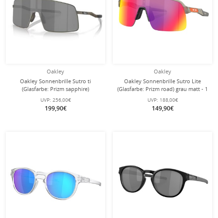
Oakley
Oakley
Oakley Sonnenbrille Sutro ti
Oakley Sonnenbrille Sutro Lite
(Glasfarbe: Prizm sapphire)
(Glasfarbe: Prizm road) grau matt - 1
gunmetal grau matt - 1 Brille mit
Brille mit Hartschalenetui
UVP:
256,00€
UVP:
188,00€
Hartschalenetui
199,90€
149,90€