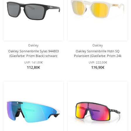
Oakley
Oakley
Oakley Sonnenbrille Sylas 944803
Oakley Sonnenbrille Hstn SQ
(Glasfarbe: Prizm Black) schwarz
Polarisiert (Glasfarbe: Prizm 24k
matt - 1 Brille
polarized) 2026 matte mist - 1 Brille
UVP:
141,00€
UVP:
222,00€
112,80€
176,90€