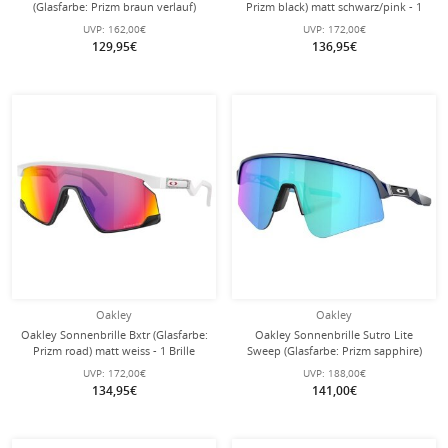
(Glasfarbe: Prizm braun verlauf)
Prizm black) matt schwarz/pink - 1
transparent jadegrün Damen - 1
Brille
UVP:
162,00€
UVP:
172,00€
Brille
129,95€
136,95€
Oakley
Oakley
Oakley Sonnenbrille Bxtr (Glasfarbe:
Oakley Sonnenbrille Sutro Lite
Prizm road) matt weiss - 1 Brille
Sweep (Glasfarbe: Prizm sapphire)
matt marineblau - 1 Brille mit
UVP:
172,00€
UVP:
188,00€
Hartschalenetui
134,95€
141,00€