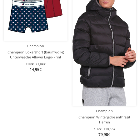
Champion
Champion Boxershort (Baumwolle)
Unterwäsche Allover Logo-Print
navyblau/rot Herren - 2er Pack
eUVP:
21,99€
14,95€
Champion
Champion Winterjacke anthrazit
Herren
eUVP:
119,00€
79,90€