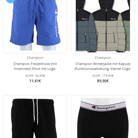
Champion
Champion
Champion Freizeithose (mit
Champion Winterjacke mit Kapuze
Innennetz) Short mit Logo-
(Funktionswattierung, kleiner Logo-
Schriftzug violett Herren
Schriftzug) beige/schwarz Herren
eUVP:
34,95€
eUVP:
170,00€
17,47€
89,90€