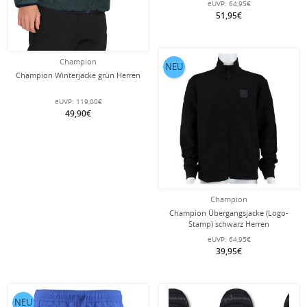
eUVP:
64,95€
51,95€
Champion
NEU
Champion Winterjacke grün Herren
eUVP:
119,00€
49,90€
Champion
Champion Übergangsjacke (Logo-
Stamp) schwarz Herren
eUVP:
64,95€
39,95€
NEU