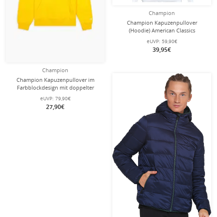
Champion
Champion Kapuzenpullover
(Hoodie) American Classics
weiss/navyblau Herren
eUVP:
59,90€
39,95€
Champion
Champion Kapuzenpullover im
Farbblockdesign mit doppelter
Logopaspel gelb Herren
eUVP:
79,90€
27,90€