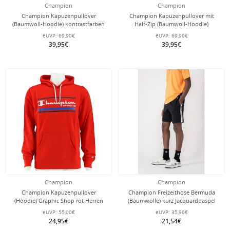
Champion
Champion
Champion Kapuzenpullover
Champion Kapuzenpullover mit
(Baumwoll-Hoodie) kontrastfarben
Half-Zip (Baumwoll-Hoodie)
mit kleinem Logo grün Herren
American Tape navyblau Herren
eUVP:
69,90€
eUVP:
69,90€
39,95€
39,95€
Champion
Champion
Champion Kapuzenpullover
Champion Freizeithose Bermuda
(Hoodie) Graphic Shop rot Herren
(Baumwolle) kurz Jacquardpaspel
schwarz Herren
eUVP:
55,00€
eUVP:
35,90€
24,95€
21,54€