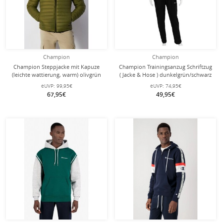
Champion
Champion
Champion Steppjacke mit Kapuze
Champion Trainingsanzug Schriftzug
(leichte wattierung, warm) olivgrün
( Jacke & Hose ) dunkelgrün/schwarz
Herren
Herren
eUVP:
99,95€
eUVP:
74,95€
67,95€
49,95€