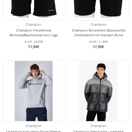
Champion
Champion
Champion Freizeithose
Champion Boxershort (Baumwolle)
Bermuda(Baumwolle) kurz Logo
Unterwäsche mit weissem Bund
Schriftzug klein schwarz Herren
schwarz Herren - 2er Pack
eUVP:
29,90€
eUVP:
21,99€
17,94€
17,90€
Champion
Champion
Champion Kapuzenpullover (Fleece-
Champion Steppjacke - wattierte