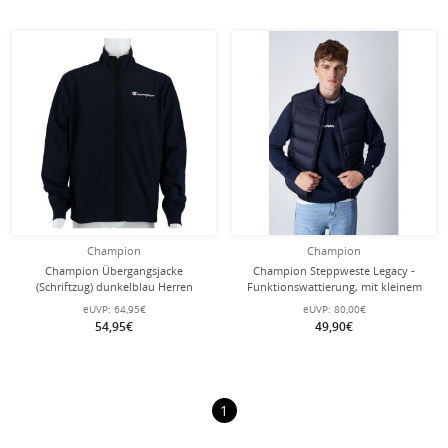
Champion
Champion
Champion Übergangsjacke
Champion Steppweste Legacy -
(Schriftzug) dunkelblau Herren
Funktionswattierung, mit kleinem
Logo-Schriftzug - navyblau Herren
eUVP:
64,95€
eUVP:
80,00€
54,95€
49,90€
1