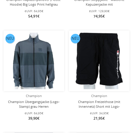
Hoodie) Big Logo Print hellgrau
Kapuzenjacke mit
Herren
Farbverlaufsbahnen - schwarz
eUVP:
64,95€
eUVP:
129,90€
Herren
54,91€
74,95€
NEU
NEU
Champion
Champion
Champion Übergangsjacke (Logo-
Champion Freizeithose (mit
Stamp) grau Herren
Innennetz) Short mit Logo-
Schriftzug schwarz Herren
eUVP:
64,95€
eUVP:
34,95€
39,90€
21,95€