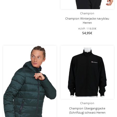
Champion
Champion Winterjacke navyblau
Herren
eUVP:
119,00€
54,95€
Champion
Champion Übergangsjacke
(Schriftzug) schwarz Herren