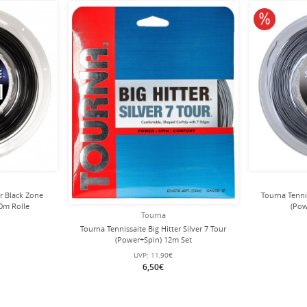
10% redu
er Black Zone
Tourna Tennis
20m Rolle
(Pow
Tourna
Tourna Tennissaite Big Hitter Silver 7 Tour
(Power+Spin) 12m Set
UVP:
11,90€
6,50€