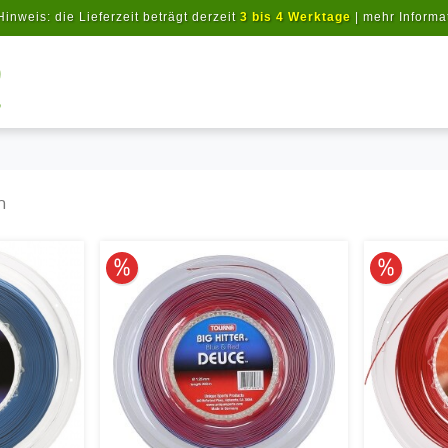
Hinweis: die Lieferzeit beträgt derzeit
3 bis 4 Werktage
|
mehr Informa
Artikel suchen
n
10% reduziert
10% redu