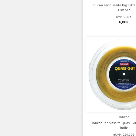
Tourna Tennissaite Big Hitter
12m Set
UVP:
9,30€
6,80€
Tourna
Tourna Tennissaite Quasi G
Rolle
eUVP:
229,00€