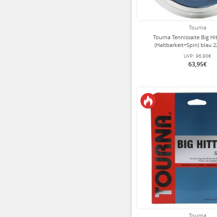
Tourna
Tourna Tennissaite Big Hi
(Haltbarkeit+Spin) blau 
UVP:
96,90€
63,95€
Tourna