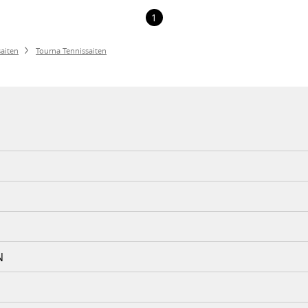
1
saiten
Tourna Tennissaiten
N