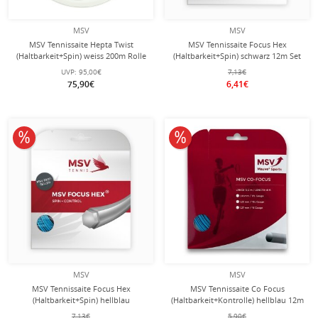
MSV
MSV
MSV Tennissaite Hepta Twist
MSV Tennissaite Focus Hex
(Haltbarkeit+Spin) weiss 200m Rolle
(Haltbarkeit+Spin) schwarz 12m Set
UVP:
95,00€
7,13€
75,90€
6,41€
10% reduziert
10% reduziert
MSV
MSV
MSV Tennissaite Focus Hex
MSV Tennissaite Co Focus
(Haltbarkeit+Spin) hellblau
(Haltbarkeit+Kontrolle) hellblau 12m
Tennissaite 12m Set
Set
7,13€
5,90€