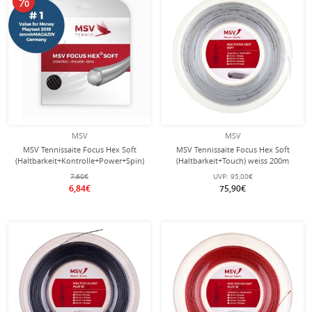
MSV
MSV
MSV Tennissaite Focus Hex Soft
MSV Tennissaite Focus Hex Soft
(Haltbarkeit+Kontrolle+Power+Spin)
(Haltbarkeit+Touch) weiss 200m
schwarz 12m Set
Rolle
7,60€
UVP:
95,00€
6,84€
75,90€