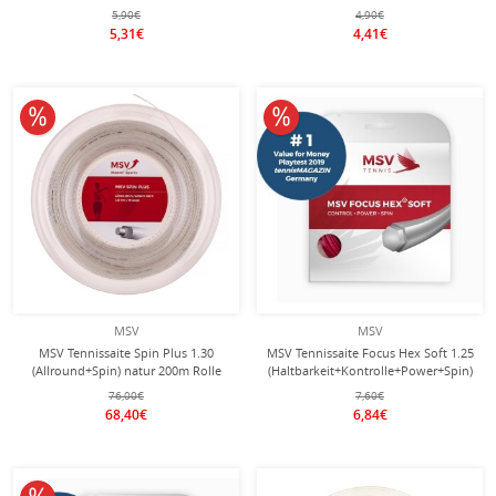
5,90€
4,90€
5,31€
4,41€
10% reduziert
10% reduziert
MSV
MSV
MSV Tennissaite Spin Plus 1.30
MSV Tennissaite Focus Hex Soft 1.25
(Allround+Spin) natur 200m Rolle
(Haltbarkeit+Kontrolle+Power+Spin)
rot 12m Set
76,00€
7,60€
68,40€
6,84€
10% reduziert