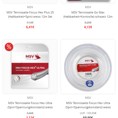
MSV
MSV
MSV Tennissaite Focus Hex Plus 25
MSV Tennissaite Go Max
(Haltbarkeit+Spin) weiss 12m Set
(Haltbarkeit+Kontrolle) schwarz 12m
Set
7,13€
5,25€
6,41€
4,72€
10% reduziert
MSV
MSV
MSV Tennissaite Focus Hex Ultra
MSV Tennissaite Focus Hex Ultra
(Spin+Spannungskonstanz) weiss
(Spin+Spannungskonstanz) weiss
12m Set
200m Rolle
7,90€
UVP:
105,00€
7,11€
69,90€