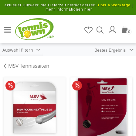
Zum Hauptinhalt springen
aktueller Hinweis: die Lieferzeit beträgt derzeit
3 bis 4 Werktage
|
mehr Informationen hier
Artikel suchen
0
.de
Auswahl filtern
MSV Tennissaiten
10% reduziert
10% reduziert