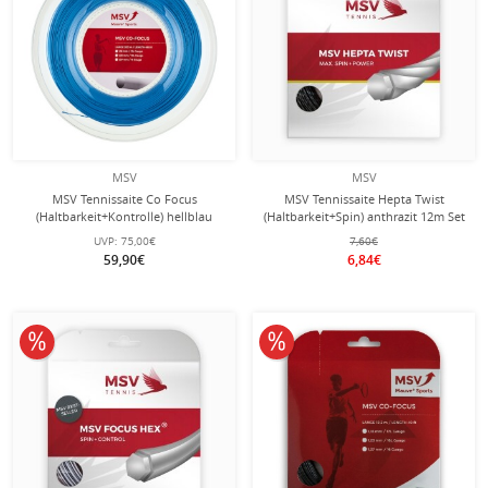
MSV
MSV
MSV Tennissaite Co Focus
MSV Tennissaite Hepta Twist
(Haltbarkeit+Kontrolle) hellblau
(Haltbarkeit+Spin) anthrazit 12m Set
200m Rolle
UVP:
75,00€
7,60€
59,90€
6,84€
10% reduziert
10% reduziert