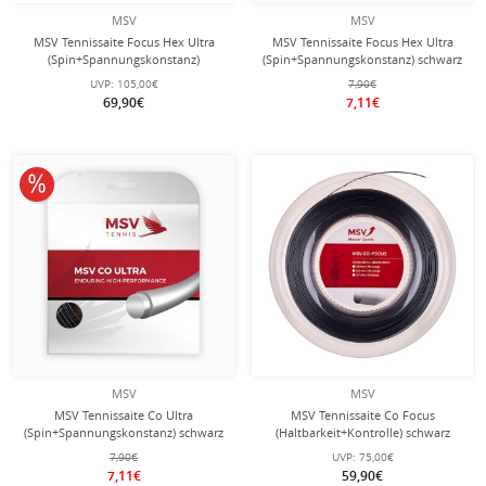
MSV
MSV
MSV Tennissaite Focus Hex Ultra
MSV Tennissaite Focus Hex Ultra
(Spin+Spannungskonstanz)
(Spin+Spannungskonstanz) schwarz
neongelb 200m Rolle
12m Set
UVP:
105,00€
7,90€
69,90€
7,11€
10% reduziert
MSV
MSV
MSV Tennissaite Co Ultra
MSV Tennissaite Co Focus
(Spin+Spannungskonstanz) schwarz
(Haltbarkeit+Kontrolle) schwarz
12m Set
200m Rolle
7,90€
UVP:
75,00€
7,11€
59,90€