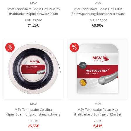
MSV
MSV
MSV Tennissaite Focus Hex Plus 25
MSV Tennissaite Focus Hex Ultra
(Haltbarkeit+Spin) schwarz 200m
(Spin+Spannungskonstanz) schwarz
Rolle
200m Rolle
UVP:
95,00€
UVP:
105,00€
71,25€
69,90€
10% reduziert
10% reduziert
MSV
MSV
MSV Tennissaite Co Ultra
MSV Tennissaite Focus Hex
(Spin+Spannungskonstanz) schwarz
(Haltbarkeit+Spin) gelb 12m Set
200m Rolle
83,95€
7,13€
75,55€
6,41€