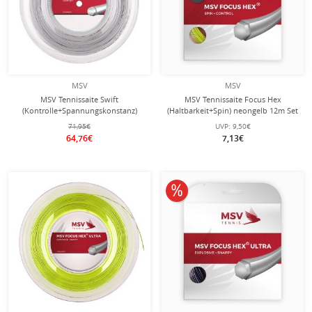
MSV
MSV
MSV Tennissaite Swift
MSV Tennissaite Focus Hex
(Kontrolle+Spannungskonstanz)
(Haltbarkeit+Spin) neongelb 12m Set
weiss 200m Rolle
71,95€
UVP:
9,50€
64,76€
7,13€
10% reduziert