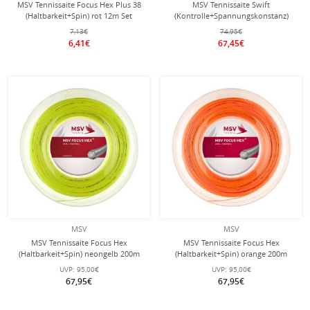
MSV Tennissaite Focus Hex Plus 38
MSV Tennissaite Swift
(Haltbarkeit+Spin) rot 12m Set
(Kontrolle+Spannungskonstanz)
schwarz 200m Rolle
7,13€
74,95€
6,41€
67,45€
MSV
MSV
MSV Tennissaite Focus Hex
MSV Tennissaite Focus Hex
(Haltbarkeit+Spin) neongelb 200m
(Haltbarkeit+Spin) orange 200m
Rolle
Rolle
UVP:
95,00€
UVP:
95,00€
67,95€
67,95€