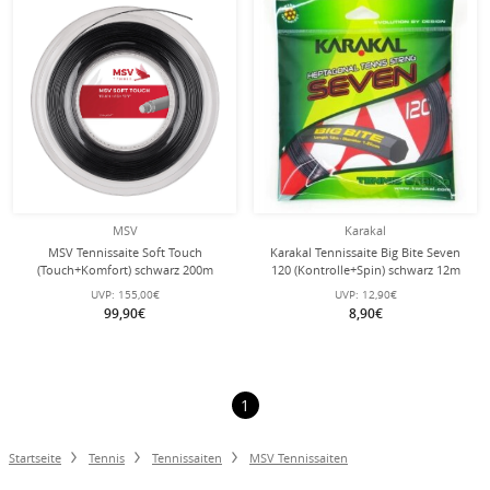
MSV
Karakal
MSV Tennissaite Soft Touch
Karakal Tennissaite Big Bite Seven
(Touch+Komfort) schwarz 200m
120 (Kontrolle+Spin) schwarz 12m
Rolle
Set
UVP:
155,00€
UVP:
12,90€
99,90€
8,90€
1
Startseite
Tennis
Tennissaiten
MSV Tennissaiten