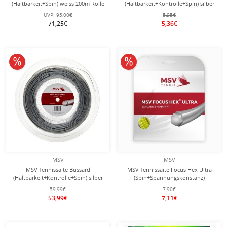
(Haltbarkeit+Spin) weiss 200m Rolle
(Haltbarkeit+Kontrolle+Spin) silber
12m Set
UVP:
95,00€
5,95€
71,25€
5,36€
10% reduziert
10% reduziert
MSV
MSV
MSV Tennissaite Bussard
MSV Tennissaite Focus Hex Ultra
(Haltbarkeit+Kontrolle+Spin) silber
(Spin+Spannungskonstanz)
200m Rolle
neongelb 12m Set
59,99€
7,90€
53,99€
7,11€