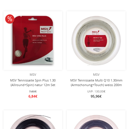
10% reduziert
MSV
MSV
MSV Tennissaite Spin Plus 1.30
MSV Tennissaite Multi Q10 1.30mm
(Allround+Spin) natur 12m Set
(Armschonung+Touch) weiss 200m
Rolle
7,60€
UVP:
130,00€
6,84€
95,96€