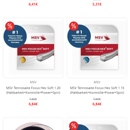
6,41€
5,31€
10% reduziert
10% reduziert
MSV
MSV
MSV Tennissaite Focus Hex Soft 1.20
MSV Tennissaite Focus Hex Soft 1.15
(Haltbarkeit+Kontrolle+Power+Spin)
(Haltbarkeit+Kontrolle+Power+Spin)
gelb 12m Set
hellblau 12m Set
7,60€
7,60€
6,84€
6,84€
10% reduziert