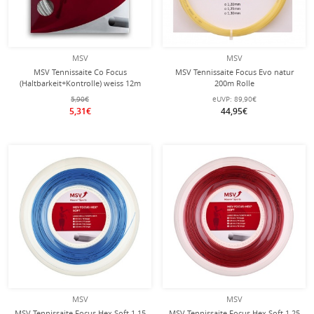
MSV
MSV
MSV Tennissaite Co Focus
MSV Tennissaite Focus Evo natur
(Haltbarkeit+Kontrolle) weiss 12m
200m Rolle
Set
5,90€
eUVP:
89,90€
5,31€
44,95€
MSV
MSV
MSV Tennissaite Focus Hex Soft 1.15
MSV Tennissaite Focus Hex Soft 1.25