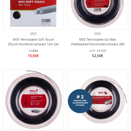
MSV
MSV
MSV Tennissaite Soft Touch
MSV Tennissaite Go Max
(Touch+Komfort) schwarz 12m Set
(Haltbarkeit+Kontrolle) schwarz 200
Meter Rolle
11,85€
UVP:
65,00€
10,66€
52,50€