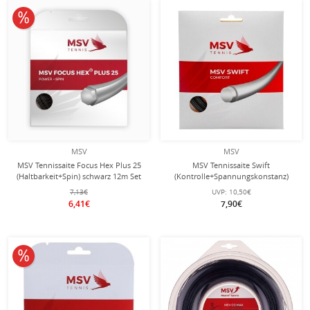
10% reduziert
MSV
MSV
MSV Tennissaite Focus Hex Plus 25
MSV Tennissaite Swift
(Haltbarkeit+Spin) schwarz 12m Set
(Kontrolle+Spannungskonstanz)
schwarz 12m Set
7,13€
UVP:
10,50€
6,41€
7,90€
10% reduziert