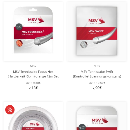
MSV
MSV
MSV Tennissaite Focus Hex
MSV Tennissaite Swift
(Haltbarkeit+Spin) orange 12m Set
(Kontrolle+Spannungskonstanz)
weiss 12m Set
UVP:
9,50€
UVP:
10,50€
7,13€
7,90€
10% reduziert