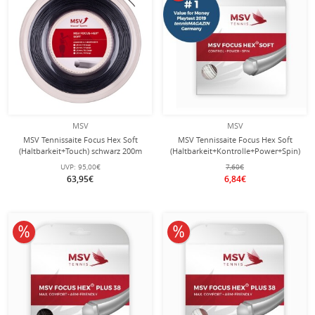
MSV
MSV
MSV Tennissaite Focus Hex Soft
MSV Tennissaite Focus Hex Soft
(Haltbarkeit+Touch) schwarz 200m
(Haltbarkeit+Kontrolle+Power+Spin)
Rolle
weiss 12m Set
UVP:
95,00€
7,60€
63,95€
6,84€
10% reduziert
10% reduziert