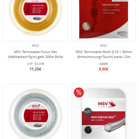
MSV
MSV
MSV Tennissaite Focus Hex
MSV Tennissaite Multi Q10 1.30mm
(Haltbarkeit+Spin) gelb 200m Rolle
(Armschonung+Touch) weiss 12m
Set
UVP:
95,00€
9,89€
71,25€
8,90€
10% reduziert