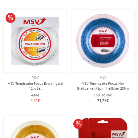
10% reduziert
MSV
MSV
MSV Tennissaite Focus Evo chrystal
MSV Tennissaite Focus Hex
12m Set
(Haltbarkeit+Spin) hellblau 200m
Rolle
4,90€
UVP:
95,00€
4,41€
71,25€
10% reduziert