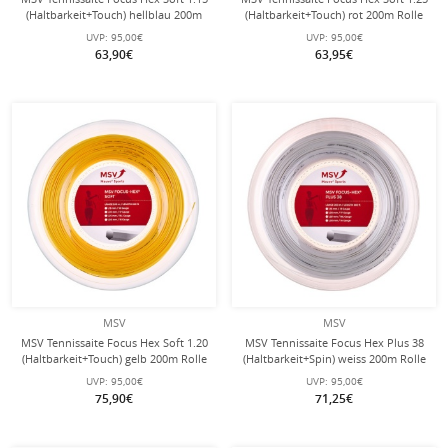
(Haltbarkeit+Touch) hellblau 200m
(Haltbarkeit+Touch) rot 200m Rolle
Rolle
UVP:
95,00€
UVP:
95,00€
63,90€
63,95€
MSV
MSV
MSV Tennissaite Focus Hex Soft 1.20
MSV Tennissaite Focus Hex Plus 38
(Haltbarkeit+Touch) gelb 200m Rolle
(Haltbarkeit+Spin) weiss 200m Rolle
UVP:
95,00€
UVP:
95,00€
75,90€
71,25€