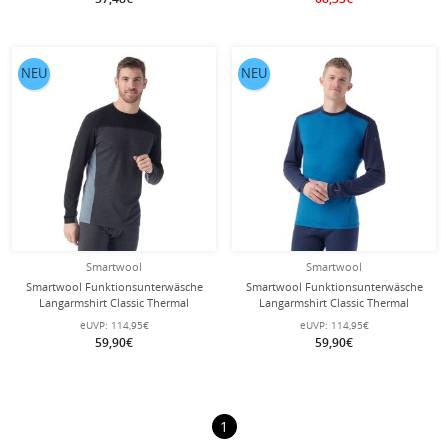
NEU
NEU
Smartwool
Smartwool
Smartwool Funktionsunterwäsche
Smartwool Funktionsunterwäsche
Langarmshirt Classic Thermal
Langarmshirt Classic Thermal
(wärmende Merinowolle,
(wärmende Merinowolle, Rundhals)
eUVP:
114,95€
eUVP:
114,95€
Colourblock) charcoalgrau Herren
deepblau/navy Herren
59,90€
59,90€
1