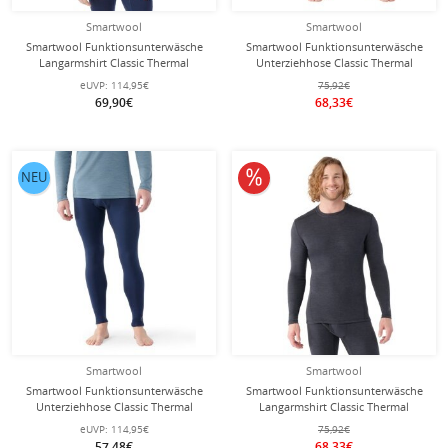
Smartwool
Smartwool
Smartwool Funktionsunterwäsche
Smartwool Funktionsunterwäsche
Langarmshirt Classic Thermal
Unterziehhose Classic Thermal
(wärmende Merinowolle, Rundhals)
(wärmende Merinowolle) schwarz
eUVP:
114,95€
75,92€
navyblau Herren
Herren
69,90€
68,33€
10% reduziert
NEU
Smartwool
Smartwool
Smartwool Funktionsunterwäsche
Smartwool Funktionsunterwäsche
Unterziehhose Classic Thermal
Langarmshirt Classic Thermal
(wärmende Merinowolle) navyblau
(wärmende Merinowolle, Rundhals)
eUVP:
114,95€
75,92€
Herren
dunkelgrau Herren
57,48€
68,33€