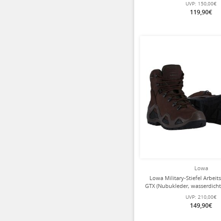
Damen
UVP:
150,00€
119,90€
Lowa
Lowa Military-Stiefel Arbei
GTX (Nubukleder, wasserdich
Damen
UVP:
210,00€
149,90€