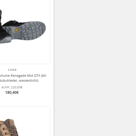
Lowa
huhe Renegade Mid GTX (All-
 Nubukleder, wasserdicht)
warz/eisblau Damen
eUVP:
220,00€
180,40€