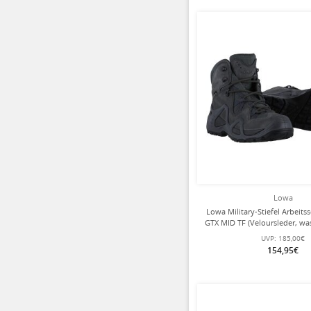
Lowa
Lowa Military-Stiefel Arbeit
GTX MID TF (Veloursleder, was
Damen
UVP:
185,00€
154,95€