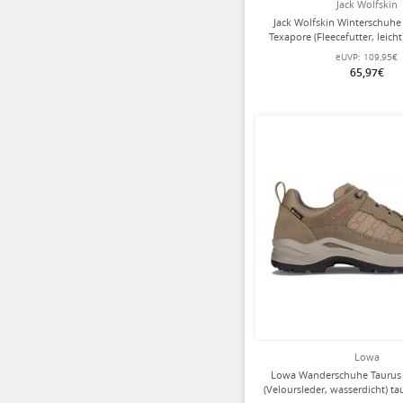
Jack Wolfskin
Jack Wolfskin Winterschuh
Texapore (Fleecefutter, leic
eUVP:
109,95€
65,97€
Lowa
Lowa Wanderschuhe Taurus
(Veloursleder, wasserdicht) t