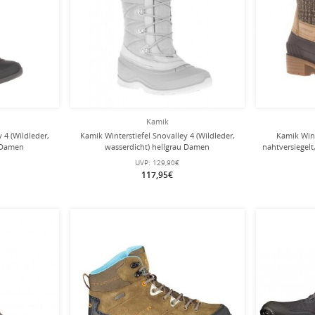
Kamik
 4 (Wildleder,
Kamik Winterstiefel Snovalley 4 (Wildleder,
Kamik Wint
 Damen
wasserdicht) hellgrau Damen
nahtversiegelt
UVP:
129,90€
117,95€