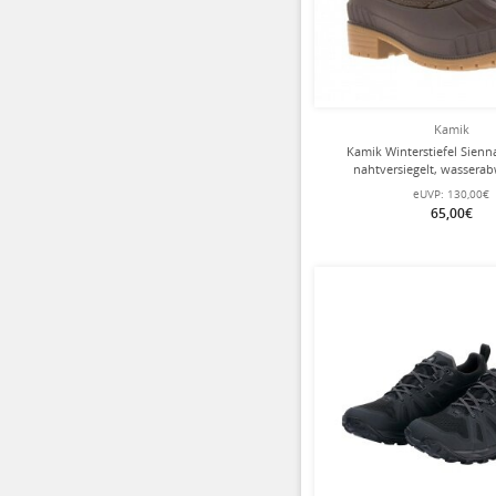
Kamik
Kamik Winterstiefel Sienn
nahtversiegelt, wassera
dunkelbraun Da
eUVP:
130,00€
65,00€