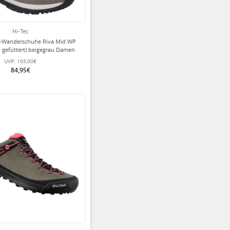
Hi-Tec
r-Wanderschuhe Riva Mid WP
, gefüttert) beigegrau Damen
UVP:
105,00€
84,95€