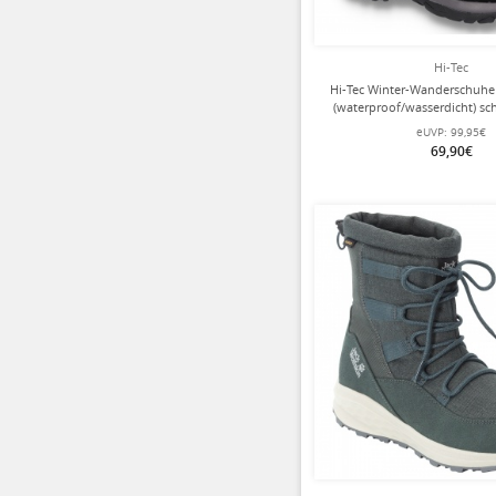
Hi-Tec
Hi-Tec Winter-Wanderschuh
(waterproof/wasserdicht) s
eUVP:
99,95€
69,90€