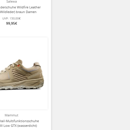
Salewa
derschuhe Wildfire Leather
, Wildleder) braun Damen
UVP:
150,00€
99,95€
Mammut
ail-Multifunktionsschuhe
III Low GTX (wasserdicht)