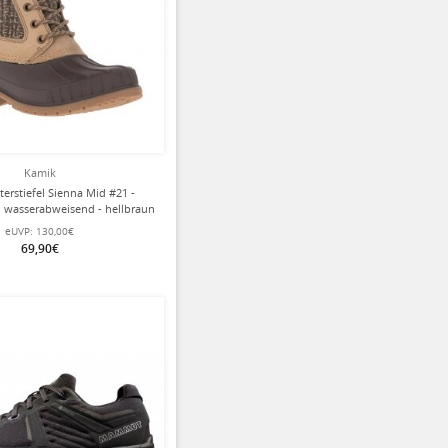
Kamik
erstiefel Sienna Mid #21 -
, wasserabweisend - hellbraun
Damen
eUVP:
130,00€
69,90€