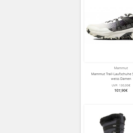
Mammut
Mammut Trail-Laufschuhe S
weiss Damen
UVP:
130,00€
107,90€