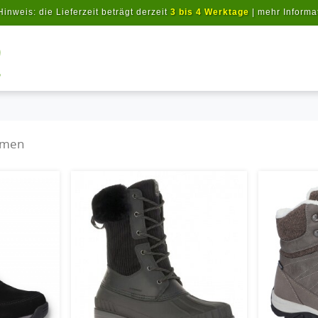
Hinweis: die Lieferzeit beträgt derzeit
3 bis 4 Werktage
|
mehr Informa
Artikel suchen
amen