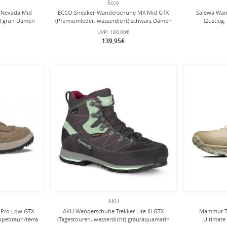
Ecco
e Nevada Mid
ECCO Sneaker-Wanderschuhe MX Mid GTX
Salewa Wan
ht) grün Damen
(Premiumleder, wasserdicht) schwarz Damen
(Zustieg
UVP:
180,00€
139,95€
AKU
 Pro Low GTX
AKU Wanderschuhe Trekker Lite III GTX
Mammut Tr
aupebraun/terra
(Tagestouren, wasserdicht) grau/aquamarin
Ultimate 