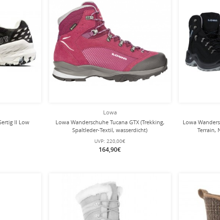
Lowa
ertig II Low
Lowa Wanderschuhe Tucana GTX (Trekking,
Lowa Wandersc
Spaltleder-Textil, wasserdicht)
Terrain,
bordeauxrot/rose Damen
sch
UVP:
220,00€
164,90€