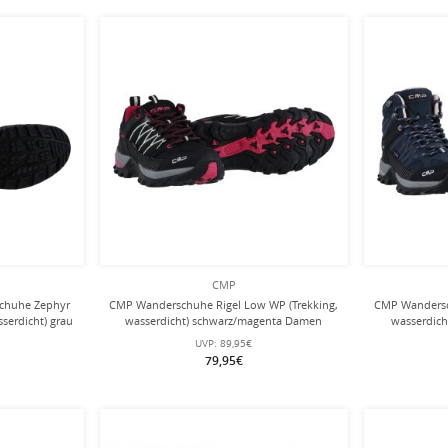
CMP
sschuhe Zephyr
CMP Wanderschuhe Rigel Low WP (Trekking,
CMP Wandersc
serdicht) grau
wasserdicht) schwarz/magenta Damen
wasserdich
UVP:
89,95€
79,95€