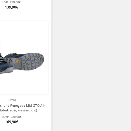
afaribraun Damen
UVP:
170,00€
139,90€
Lowa
huhe Renegade Mid GTX (All-
 Nubukleder, wasserdicht)
mokeblau Damen
eUVP:
220,00€
169,90€