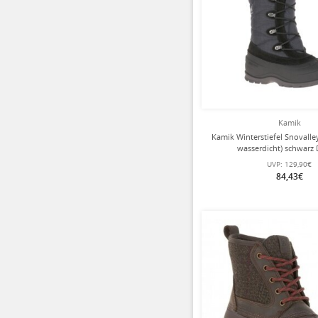
Kamik
Kamik Winterstiefel Snovalley
wasserdicht) schwarz
UVP:
129,90€
84,43€