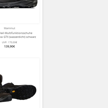
Mammut
ail-Multifunktionsschuhe
Low GTX (wasserdicht) schwarz
Damen
UVP:
170,00€
139,90€