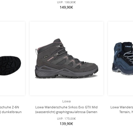
Damen
s
UVP:
199,90€
149,90€
Lowa
tsschuhe Z-6N
Lowa Wanderschuhe Sirkos Evo GTX Mid
Lowa Wandersc
t) dunkelbraun
(wasserdicht) graphitgrau/altrosa Damen
Terrain,
s
UVP:
175,00€
139,90€