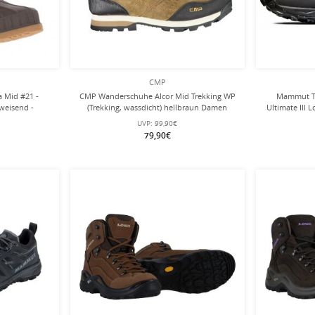
CMP
a Mid #21 -
CMP Wanderschuhe Alcor Mid Trekking WP
Mammut Tr
bweisend -
(Trekking, wassdicht) hellbraun Damen
Ultimate III 
men
UVP:
99,90€
79,90€