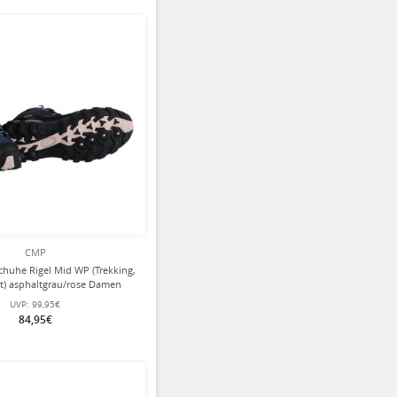
CMP
huhe Rigel Mid WP (Trekking,
t) asphaltgrau/rose Damen
UVP:
99,95€
84,95€