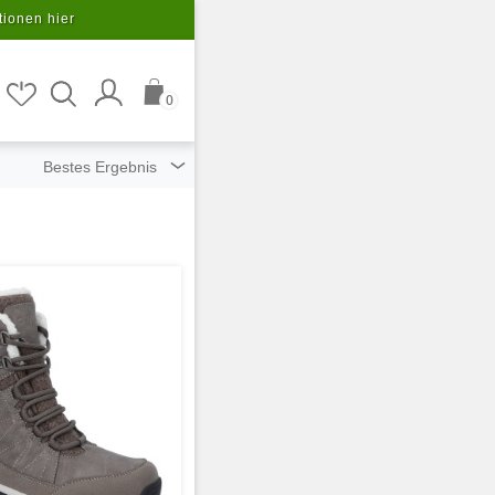
tionen hier
0