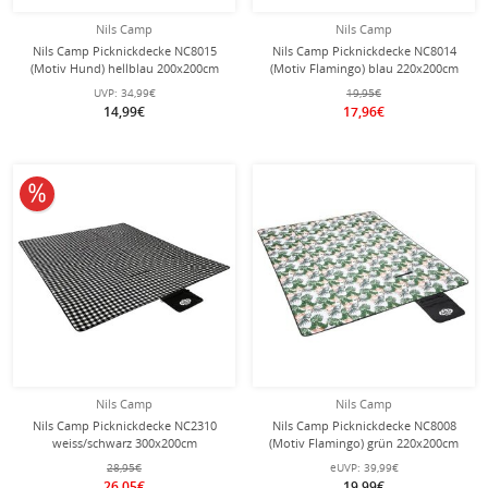
Nils Camp
Nils Camp
Nils Camp Picknickdecke NC8015
Nils Camp Picknickdecke NC8014
(Motiv Hund) hellblau 200x200cm
(Motiv Flamingo) blau 220x200cm
UVP:
34,99€
19,95€
14,99€
17,96€
10% reduziert
Nils Camp
Nils Camp
Nils Camp Picknickdecke NC2310
Nils Camp Picknickdecke NC8008
weiss/schwarz 300x200cm
(Motiv Flamingo) grün 220x200cm
28,95€
eUVP:
39,99€
26,05€
19,99€