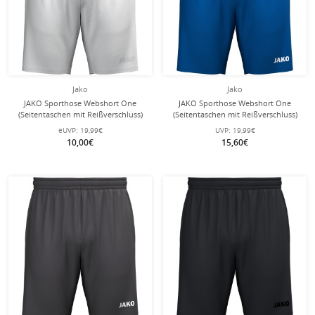
Jako
Jako
JAKO Sporthose Webshort One
JAKO Sporthose Webshort One
(Seitentaschen mit Reißverschluss)
(Seitentaschen mit Reißverschluss)
kurz weiss Kinder
kurz royalblau Kinder
eUVP:
19,99€
UVP:
19,99€
10,00€
15,60€