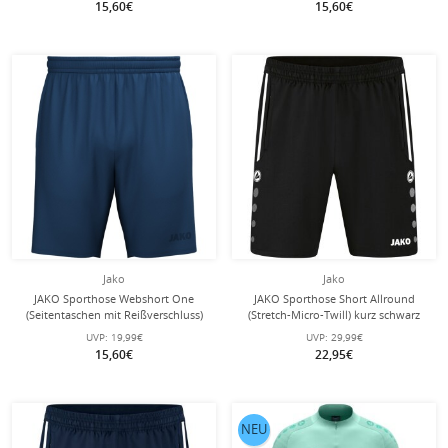
15,60€
15,60€
Jako
Jako
JAKO Sporthose Webshort One
JAKO Sporthose Short Allround
(Seitentaschen mit Reißverschluss)
(Stretch-Micro-Twill) kurz schwarz
kurz navyblau Kinder
Jungen
UVP:
19,99€
UVP:
29,99€
15,60€
22,95€
NEU