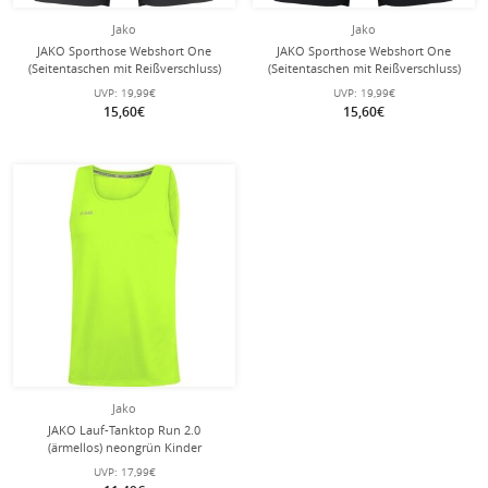
Jako
Jako
JAKO Sporthose Webshort One
JAKO Sporthose Webshort One
(Seitentaschen mit Reißverschluss)
(Seitentaschen mit Reißverschluss)
kurz anthrazitgrau Kinder
kurz schwarz/schwarz Kinder
UVP:
19,99€
UVP:
19,99€
15,60€
15,60€
Jako
JAKO Lauf-Tanktop Run 2.0
(ärmellos) neongrün Kinder
UVP:
17,99€