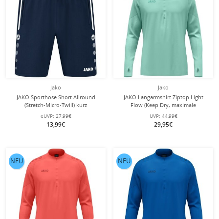
Jako
Jako
JAKO Sporthose Short Allround
JAKO Langarmshirt Ziptop Light
(Stretch-Micro-Twill) kurz
Flow (Keep Dry, maximale
marineblau Jungen
Bewegungsfreiheit) mintgrün Kinder
eUVP:
27,99€
UVP:
44,99€
13,99€
29,95€
NEU
NEU