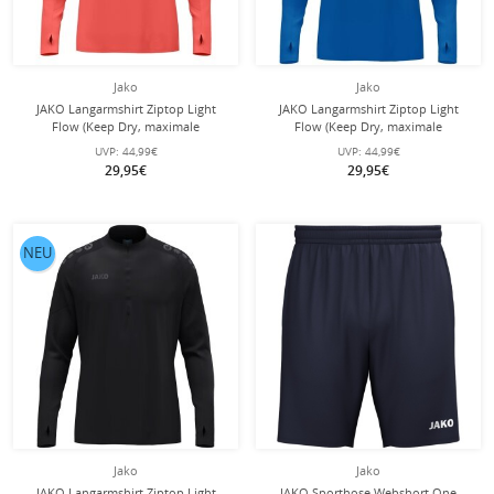
Jako
Jako
JAKO Langarmshirt Ziptop Light
JAKO Langarmshirt Ziptop Light
Flow (Keep Dry, maximale
Flow (Keep Dry, maximale
Bewegungsfreiheit) coralrot Kinder
Bewegungsfreiheit) royalblau Kinder
UVP:
44,99€
UVP:
44,99€
29,95€
29,95€
NEU
Jako
Jako
JAKO Langarmshirt Ziptop Light
JAKO Sporthose Webshort One