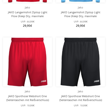
Jako
Jako
JAKO Langarmshirt Ziptop Light
JAKO Langarmshirt Ziptop Light
Flow (Keep Dry, maximale
Flow (Keep Dry, maximale
Bewegungsfreiheit) rot Kinder
Bewegungsfreiheit) skyblau Kinder
UVP:
44,99€
UVP:
44,99€
29,95€
29,95€
Jako
Jako
JAKO Sporthose Webshort One
JAKO Sporthose Webshort One
(Seitentaschen mit Reißverschluss)
(Seitentaschen mit Reißverschluss)
kurz rot Kinder
kurz schwarz Kinder
UVP:
19,99€
UVP:
19,99€