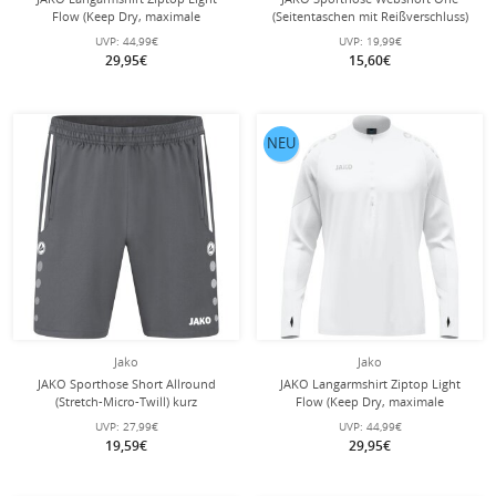
Flow (Keep Dry, maximale
(Seitentaschen mit Reißverschluss)
Bewegungsfreiheit) schwarz Kinder
kurz marineblau Kinder
UVP:
44,99€
UVP:
19,99€
29,95€
15,60€
NEU
Jako
Jako
JAKO Sporthose Short Allround
JAKO Langarmshirt Ziptop Light
(Stretch-Micro-Twill) kurz
Flow (Keep Dry, maximale
anthrazitgrau Jungen
Bewegungsfreiheit) weiss Kinder
UVP:
27,99€
UVP:
44,99€
19,59€
29,95€