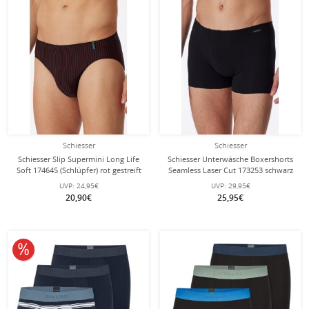
Schiesser
Schiesser
Schiesser Slip Supermini Long Life
Schiesser Unterwäsche Boxershorts
Soft 174645 (Schlüpfer) rot gestreift
Seamless Laser Cut 173253 schwarz
Herren - 1 Stück
Herren - 1 Stück
UVP:
24,95€
UVP:
29,95€
20,90€
25,95€
10% reduziert