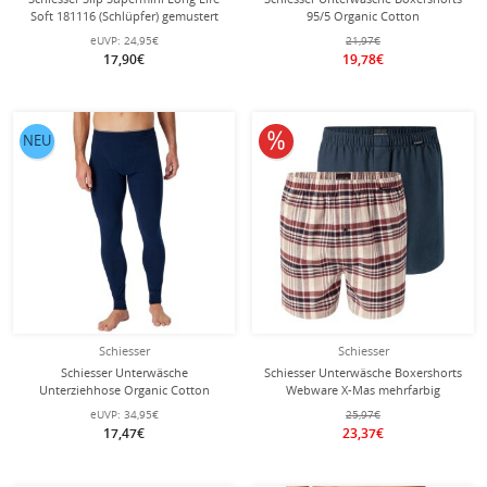
Soft 181116 (Schlüpfer) gemustert
95/5 Organic Cotton
dunkelgrün Herren - 1 Stück
Webgummibund mehrfarbig
eUVP:
24,95€
21,97€
schwarz Herren - 3 Stück
17,90€
19,78€
10% reduziert
NEU
Schiesser
Schiesser
Schiesser Unterwäsche
Schiesser Unterwäsche Boxershorts
Unterziehhose Organic Cotton
Webware X-Mas mehrfarbig
Elastisch 95/5 - dunkelblau Herren
dunkelblau/braun Herren - 2 Stück
eUVP:
34,95€
25,97€
17,47€
23,37€