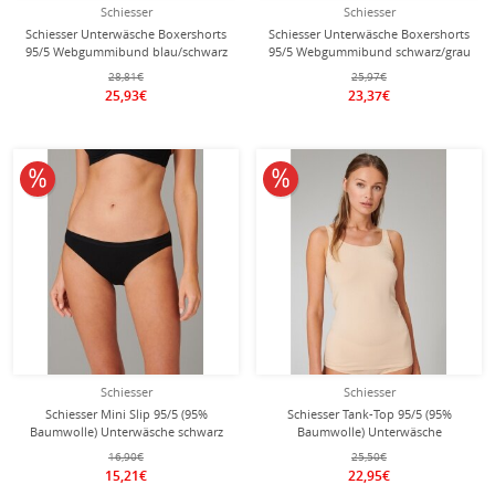
Schiesser
Schiesser
Schiesser Unterwäsche Boxershorts
Schiesser Unterwäsche Boxershorts
95/5 Webgummibund blau/schwarz
95/5 Webgummibund schwarz/grau
Herren - 3 Stück
meliert Herren - 3 Stück
28,81€
25,97€
25,93€
23,37€
10% reduziert
10% reduziert
Schiesser
Schiesser
Schiesser Mini Slip 95/5 (95%
Schiesser Tank-Top 95/5 (95%
Baumwolle) Unterwäsche schwarz
Baumwolle) Unterwäsche
Damen - 2er Pack
sandbraun Damen - 2er Pack
16,90€
25,50€
15,21€
22,95€