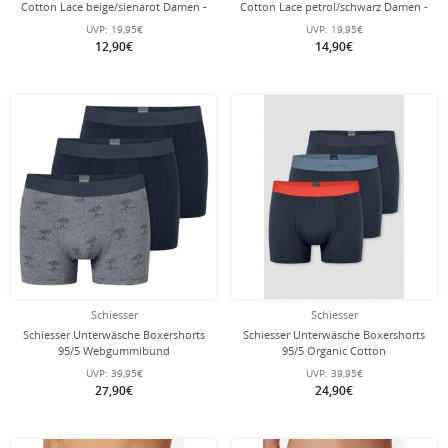
Cotton Lace beige/sienarot Damen -
Cotton Lace petrol/schwarz Damen -
2 Stück
2 Stück
UVP:
19,95€
UVP:
19,95€
12,90€
14,90€
Schiesser
Schiesser
Schiesser Unterwäsche Boxershorts
Schiesser Unterwäsche Boxershorts
95/5 Webgummibund
95/5 Organic Cotton
dunkelblau/grau Herren - 3 Stück
Webgummibund mehrfarbig 920
UVP:
39,95€
UVP:
39,95€
schwarz Herren - 3 Stück
27,90€
24,90€