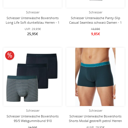
Schiesser
Schiesser
Schiesser Unterwäsche Boxershorts
Schiesser Unterwäsche Panty-Slip
Long Life Soft dunkelblau Herren - 1
Casual Seamless schwarz Damen - 1
Stück
Stück
UVP:
29,95€
10,95€
25,95€
9,85€
10% reduziert
Schiesser
Schiesser
Schiesser Unterwäsche Boxershorts
Schiesser Unterwäsche Boxershorts
95/5 Webgummibund 910
Shorts Modal gestreift petrol Herren
dunkelblau/blau gestreift Herren - 3
- 1 Stück
24,50€
eUVP:
29,95€