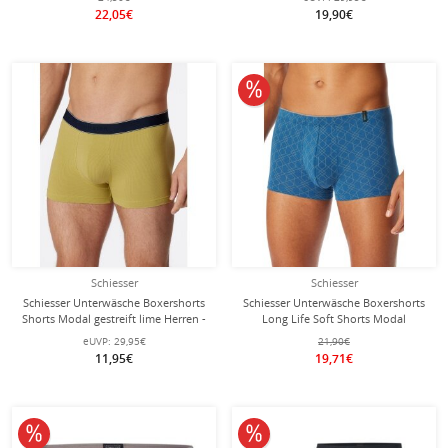
Stück
22,05€
19,90€
10% reduziert
Schiesser
Schiesser
Schiesser Unterwäsche Boxershorts
Schiesser Unterwäsche Boxershorts
Shorts Modal gestreift lime Herren -
Long Life Soft Shorts Modal
1 Stück
gemustert blau - 1 Stück
eUVP:
29,95€
21,90€
11,95€
19,71€
10% reduziert
10% reduziert