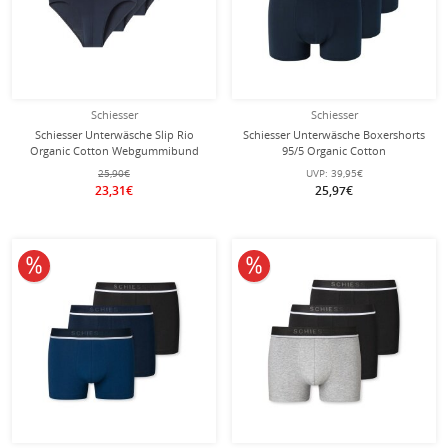
Schiesser
Schiesser
Schiesser Unterwäsche Slip Rio
Schiesser Unterwäsche Boxershorts
Organic Cotton Webgummibund
95/5 Organic Cotton
95/5 mehrfarbig dunkelblau Herren
Webgummibund mehrfarbig
25,90€
UVP:
39,95€
- 3 Stück
dunkelblau Herren - 3 Stück
23,31€
25,97€
10% reduziert
10% reduziert