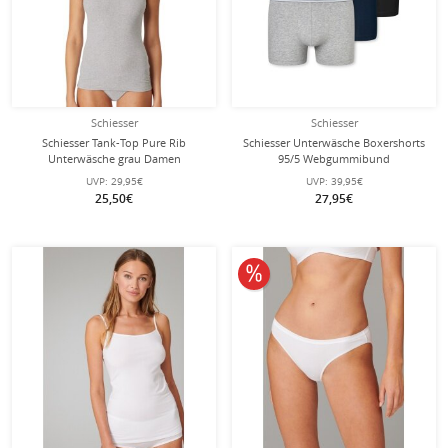
Schiesser
Schiesser
Schiesser Tank-Top Pure Rib
Schiesser Unterwäsche Boxershorts
Unterwäsche grau Damen
95/5 Webgummibund
schwarz/blau/grau Herren - 3 Stück
UVP:
29,95€
UVP:
39,95€
25,50€
27,95€
10% reduziert