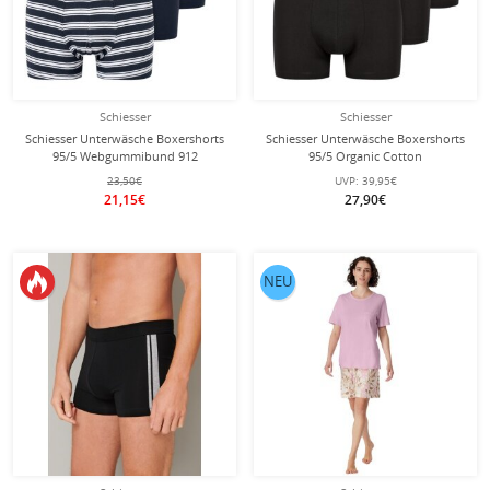
Schiesser
Schiesser
Schiesser Unterwäsche Boxershorts
Schiesser Unterwäsche Boxershorts
95/5 Webgummibund 912
95/5 Organic Cotton
mehrfarbig gestreift Herren - 3 Stück
Webgummibund mehrfarbig
23,50€
UVP:
39,95€
schwarz Herren - 3 Stück
21,15€
27,90€
NEU