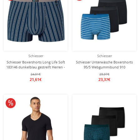
Schiesser
Schiesser
Schiesser Boxershorts Long Life Soft
Schiesser Unterwäsche Boxershorts
183146 dunkelblau gestreift Herren -
95/5 Webgummibund 910
1 Stück
dunkelblau/blauweiss gestreift
24,01€
25,97€
Herren - 3 Stück
21,61€
23,37€
10% reduziert