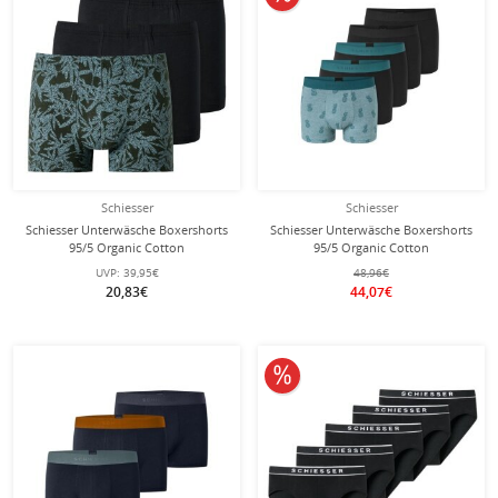
Schiesser
Schiesser
Schiesser Unterwäsche Boxershorts
Schiesser Unterwäsche Boxershorts
95/5 Organic Cotton
95/5 Organic Cotton
schwarz/dunkelbraun Herren - 3
Webgummibund schwarz/grün
UVP:
39,95€
48,96€
Stück
gemustert Herren - 5 Stück
20,83€
44,07€
10% reduziert