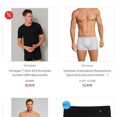
10% reduziert
Schiesser
Schiesser
Schiesser T-Shirt 95/5 Rundhals
Schiesser Unterwäsche Boxershorts
Kurzarm (95% Baumwolle)
Sport Allround weiss Herren - 1
Unterwäsche schwarz Herren - 2er
Stück
29,96€
eUVP:
24,95€
Pack
26,97€
12,47€
NEU