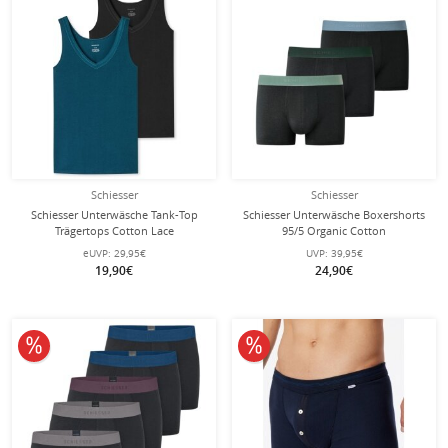
Schiesser
Schiesser
Schiesser Unterwäsche Tank-Top
Schiesser Unterwäsche Boxershorts
Trägertops Cotton Lace
95/5 Organic Cotton
petrol/schwarz Damen - 2er Pack
Webgummibund mehrfarbig
eUVP:
29,95€
UVP:
39,95€
schwarz Herren - 3 Stück
19,90€
24,90€
10% reduziert
10% reduziert