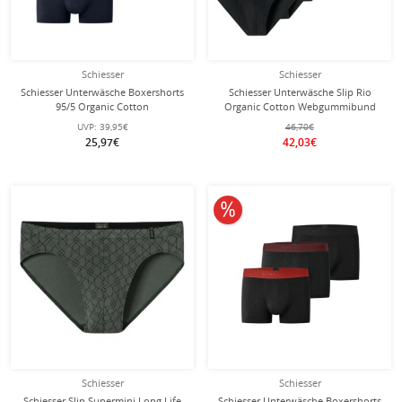
Schiesser
Schiesser
Schiesser Unterwäsche Boxershorts
Schiesser Unterwäsche Slip Rio
95/5 Organic Cotton
Organic Cotton Webgummibund
Webgummibund mehrfarbig
95/5 schwarz Herren - 5 Stück
UVP:
39,95€
46,70€
dunkelblau Herren - 3 Stück
25,97€
42,03€
10% reduziert
Schiesser
Schiesser
Schiesser Slip Supermini Long Life
Schiesser Unterwäsche Boxershorts