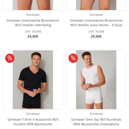
Schiesser
Schiesser
Schiesser Unterwäsche Boxershorts
Schiesser Unterwäsche Boxershorts
95/5 Streifen mehrfarbig
95/5 Streifen weiss Herren - 3 Stück
dunkelblau/grau Herren - 3 Stück
UVP:
39,95€
UVP:
39,95€
24,90€
29,90€
10% reduziert
10% reduziert
Schiesser
Schiesser
Schiesser T-Shirt V-Ausschnitt 95/5
Schiesser Tank-Top 95/5 Rundhals
Kurzarm (95% Baumwolle)
(95% Baumwolle) Unterwäsche
Unterwäsche schwarz Herren - 2er
weiss Herren - 2er Pack