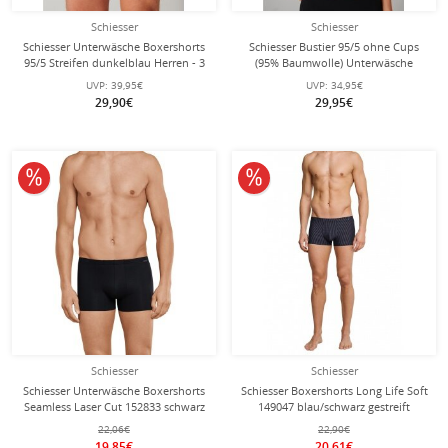
Schiesser
Schiesser
Schiesser Unterwäsche Boxershorts
Schiesser Bustier 95/5 ohne Cups
95/5 Streifen dunkelblau Herren - 3
(95% Baumwolle) Unterwäsche
Stück
schwarz Damen - 2er Pack
UVP:
39,95€
UVP:
34,95€
29,90€
29,95€
10% reduziert
10% reduziert
Schiesser
Schiesser
Schiesser Unterwäsche Boxershorts
Schiesser Boxershorts Long Life Soft
Seamless Laser Cut 152833 schwarz
149047 blau/schwarz gestreift
Herren - 1 Stück
Herren - 1 Stück
22,06€
22,90€
19,85€
20,61€