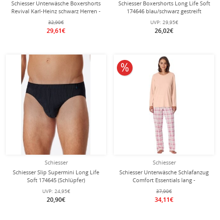
Schiesser Unterwäsche Boxershorts
Schiesser Boxershorts Long Life Soft
Revival Karl-Heinz schwarz Herren -
174646 blau/schwarz gestreift
1 Stück
Herren - 1 Stück
32,90€
UVP:
29,95€
29,61€
26,02€
10% reduziert
Schiesser
Schiesser
Schiesser Slip Supermini Long Life
Schiesser Unterwäsche Schlafanzug
Soft 174645 (Schlüpfer)
Comfort Essentials lang -
blau/schwarz gestreift Herren - 1
peach/pink Damen
UVP:
24,95€
37,90€
Stück
20,90€
34,11€