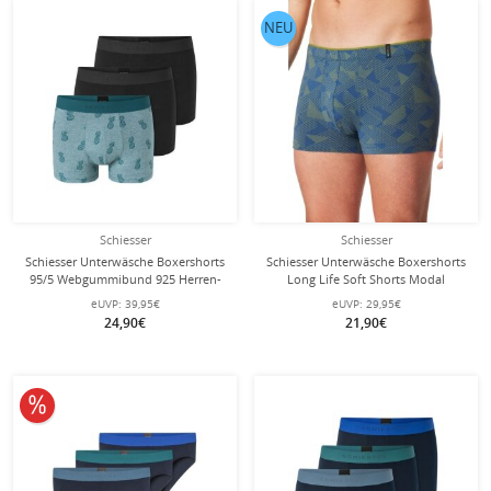
NEU
Schiesser
Schiesser
Schiesser Unterwäsche Boxershorts
Schiesser Unterwäsche Boxershorts
95/5 Webgummibund 925 Herren-
Long Life Soft Shorts Modal
Shorts schwarz/grün Herren - 3
gemustert grasgrün - 1 Stück
eUVP:
39,95€
eUVP:
29,95€
Stück
24,90€
21,90€
10% reduziert