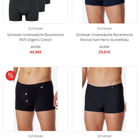
Schiesser
Schiesser
Schiesser Unterwäsche Boxershorts
Schiesser Unterwäsche Boxershorts
95/5 Organic Cotton
Revival Karl-Heinz dunkelblau
Webgummibund mehrfarbig
Herren - 1 Stück
49,95€
32,90€
schwarz Herren - 5 Stück
44,96€
29,61€
10% reduziert
Schiesser
Schiesser