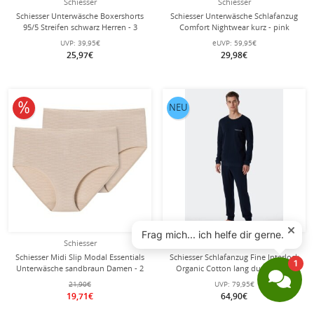
Schiesser
Schiesser
Schiesser Unterwäsche Boxershorts
Schiesser Unterwäsche Schlafanzug
95/5 Streifen schwarz Herren - 3
Comfort Nightwear kurz - pink
Stück
Damen
UVP:
39,95€
eUVP:
59,95€
25,97€
29,98€
10% reduziert
NEU
Schiesser
Schiesser
Schiesser Midi Slip Modal Essentials
Schiesser Schlafanzug Fine Interlock
Unterwäsche sandbraun Damen - 2
Organic Cotton lang dunkelblau
Stück
Herren
21,90€
UVP:
79,95€
19,71€
64,90€