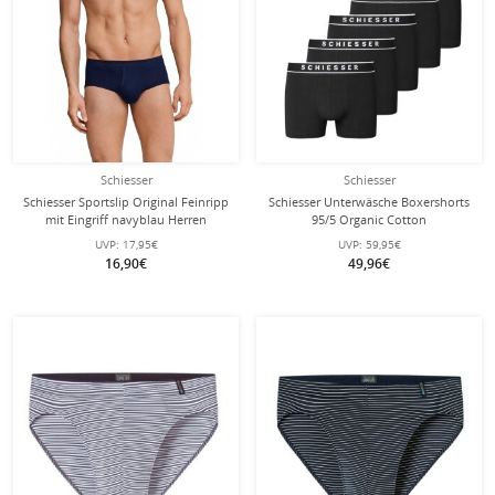
Schiesser
Schiesser
Schiesser Sportslip Original Feinripp
Schiesser Unterwäsche Boxershorts
mit Eingriff navyblau Herren
95/5 Organic Cotton
Webgummibund schwarz Herren - 5
UVP:
17,95€
UVP:
59,95€
Stück
16,90€
49,96€