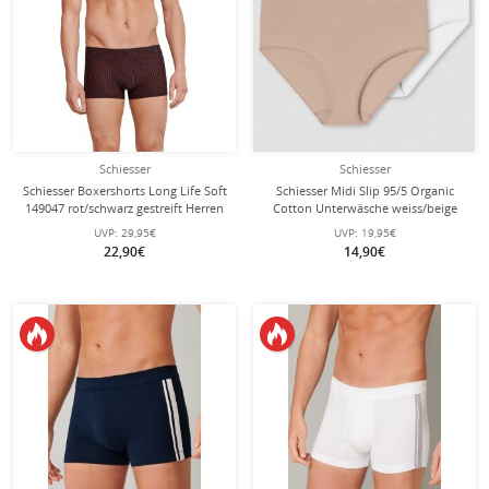
Schiesser
Schiesser
Schiesser Boxershorts Long Life Soft
Schiesser Midi Slip 95/5 Organic
149047 rot/schwarz gestreift Herren
Cotton Unterwäsche weiss/beige
- 1 Stück
Damen - 2 Stück
UVP:
29,95€
UVP:
19,95€
22,90€
14,90€