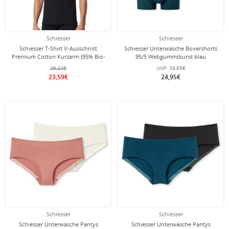
Schiesser
Schiesser
Schiesser T-Shirt V-Ausschnitt
Schiesser Unterwäsche Boxershorts
Premium Cotton Kurzarm (95% Bio-
95/5 Webgummibund blau
Baumwolle) Unterwäsche schwarz
uni/gemustert Herren - 3 Stück
26,22€
UVP:
39,95€
Herren
23,59€
24,95€
Schiesser
Schiesser
Schiesser Unterwäsche Pantys
Schiesser Unterwäsche Pantys