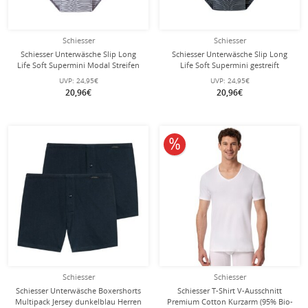
Schiesser
Schiesser
Schiesser Unterwäsche Slip Long
Schiesser Unterwäsche Slip Long
Life Soft Supermini Modal Streifen
Life Soft Supermini gestreift
graphitgrau Herren - 1 Stück
nachtblau Herren - 1 Stück
UVP:
24,95€
UVP:
24,95€
20,96€
20,96€
10% reduziert
Schiesser
Schiesser
Schiesser Unterwäsche Boxershorts
Schiesser T-Shirt V-Ausschnitt
Multipack Jersey dunkelblau Herren
Premium Cotton Kurzarm (95% Bio-