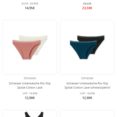
- 2 Stück
Baumwolle) Unterwäsche weiss
eUVP:
29,95€
26,22€
Herren
14,95€
23,59€
Schiesser
Schiesser
Schiesser Unterwäsche Rio-Slip
Schiesser Unterwäsche Rio-Slip
Spitze Cotton Lace
Spitze Cotton Lace schwarz/petrol
terracottarot/sand Damen - 2 Stück
Damen - 2 Stück
UVP:
19,95€
UVP:
19,95€
12,90€
12,90€