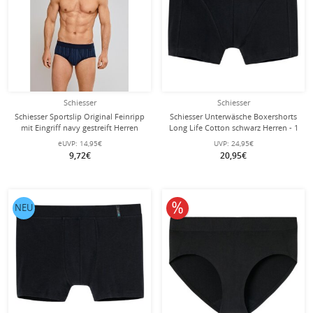
Schiesser
Schiesser
Schiesser Sportslip Original Feinripp
Schiesser Unterwäsche Boxershorts
mit Eingriff navy gestreift Herren
Long Life Cotton schwarz Herren - 1
Stück
eUVP:
14,95€
UVP:
24,95€
9,72€
20,95€
10% reduziert
NEU