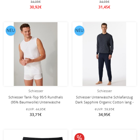
34,35€
34,95€
Pack
30,92€
31,45€
NEU
NEU
Schiesser
Schiesser
Schiesser Tank-Top 95/5 Rundhals
Schiesser Unterwäsche Schlafanzug
(95% Baumwolle) Unterwäsche
Dark Sapphire Organic Cotton lang -
weiss Herren - 2er Pack - (3XL und
gemustert dunkelblau Herren
eUVP:
44,95€
eUVP:
59,95€
4XL)
33,71€
34,95€
10% reduziert