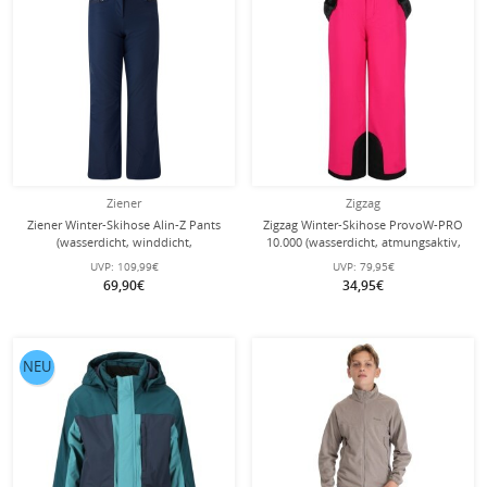
Ziener
Zigzag
Ziener Winter-Skihose Alin-Z Pants
Zigzag Winter-Skihose ProvoW-PRO
(wasserdicht, winddicht,
10.000 (wasserdicht, atmungsaktiv,
Schneefang, schmal) 2025 navyblau
Schneefang) pink Kinder
UVP:
109,99€
UVP:
79,95€
Mädchen/Kinder
69,90€
34,95€
NEU