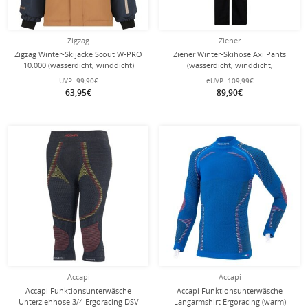
Zigzag
Ziener
Zigzag Winter-Skijacke Scout W-PRO
Ziener Winter-Skihose Axi Pants
10.000 (wasserdicht, winddicht)
(wasserdicht, winddicht,
braun/beige/navy Kinder
Schneefang) schwarz Kinder
UVP:
99,90€
eUVP:
109,99€
63,95€
89,90€
Accapi
Accapi
Accapi Funktionsunterwäsche
Accapi Funktionsunterwäsche
Unterziehhose 3/4 Ergoracing DSV
Langarmshirt Ergoracing (warm)