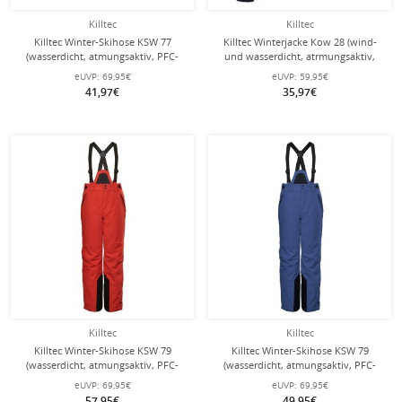
Killtec
Killtec
Killtec Winter-Skihose KSW 77
Killtec Winterjacke Kow 28 (wind-
(wasserdicht, atmungsaktiv, PFC-
und wasserdicht, atrmungsaktiv,
frei, Schneefang, Kantenschutz)
PFC-frei) marineblau Kinder
eUVP:
69,95€
eUVP:
59,95€
neonpink Kinder Mädchen
41,97€
35,97€
Killtec
Killtec
Killtec Winter-Skihose KSW 79
Killtec Winter-Skihose KSW 79
(wasserdicht, atmungsaktiv, PFC-
(wasserdicht, atmungsaktiv, PFC-
frei, Schneefang, Kantenschutz) rot
frei, Schneefang, Kantenschutz)
eUVP:
69,95€
eUVP:
69,95€
Kinder
royalblau Kinder
57,95€
49,95€