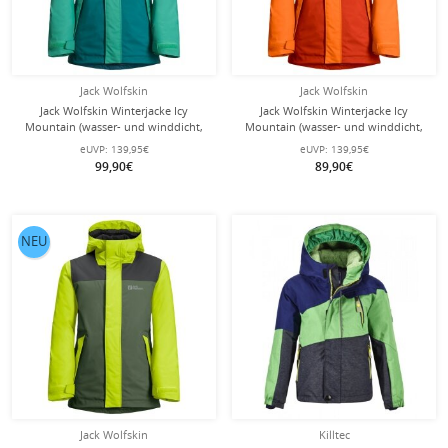
Jack Wolfskin
Jack Wolfskin
Jack Wolfskin Winterjacke Icy
Jack Wolfskin Winterjacke Icy
Mountain (wasser- und winddicht,
Mountain (wasser- und winddicht,
atmungsaktiv,warm) türkis Kids
atmungsaktiv,warm) orange Kids
eUVP:
139,95€
eUVP:
139,95€
99,90€
89,90€
NEU
Jack Wolfskin
Killtec