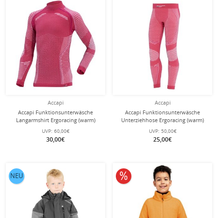
Accapi
Accapi
Accapi Funktionsunterwäsche
Accapi Funktionsunterwäsche
Langarmshirt Ergoracing (warm)
Unterziehhose Ergoracing (warm)
pink Mädchen
pink Mädchen
UVP:
60,00€
UVP:
50,00€
30,00€
25,00€
10% reduziert
NEU