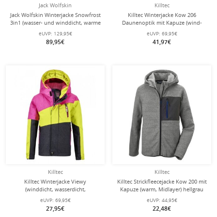
Jack Wolfskin
Killtec
Jack Wolfskin Winterjacke Snowfrost
Killtec Winterjacke Kow 206
3in1 (wasser- und winddicht, warme
Daunenoptik mit Kapuze (wind-
Fleece-Innenjacke) blau Kinder
und wasserdicht, atmungsaktiv,
eUVP:
129,95€
eUVP:
69,95€
PFC-frei) navyblau Kinder
89,95€
41,97€
Killtec
Killtec
Killtec Winterjacke Viewy
Killtec Strickfleecejacke Kow 200 mit
(winddicht, wasserdicht,
Kapuze (warm, Midlayer) hellgrau
Schneefang) neonpink/gelb
Kinder
eUVP:
69,95€
eUVP:
44,95€
Kleinkinder
27,95€
22,48€