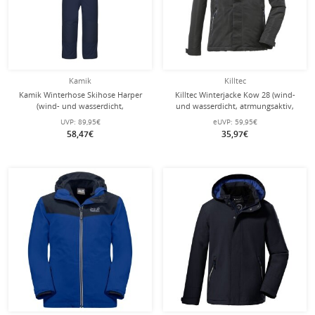
Kamik
Killtec
Kamik Winterhose Skihose Harper
Killtec Winterjacke Kow 28 (wind-
(wind- und wasserdicht,
und wasserdicht, atrmungsaktiv,
abnehmbares Träger-/Latz-System)
PFC-frei) anthrazitgrün Kinder
UVP:
89,95€
eUVP:
59,95€
navyblau Kinder
58,47€
35,97€