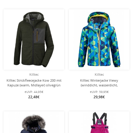
Killtec
Killtec
Killtec Strickfleecejacke Kow 200 mit
Killtec Winterjacke Viewy
Kapuze (warm, Midlayer) olivegrün
(winddicht, wasserdicht,
Kinder
Schneefang) grasgrün Kleinkinder
eUVP:
44,95€
eUVP:
59,95€
22,48€
29,98€