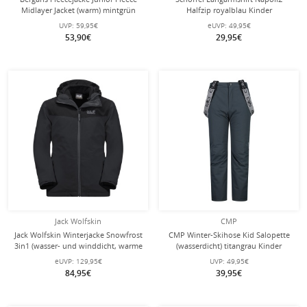
Midlayer Jacket (warm) mintgrün
Halfzip royalblau Kinder
Kinder
UVP:
59,95€
eUVP:
49,95€
53,90€
29,95€
Jack Wolfskin
CMP
Jack Wolfskin Winterjacke Snowfrost
CMP Winter-Skihose Kid Salopette
3in1 (wasser- und winddicht, warme
(wasserdicht) titangrau Kinder
Fleece-Innenjacke) phantomgrau
eUVP:
129,95€
UVP:
49,95€
Kinder
84,95€
39,95€