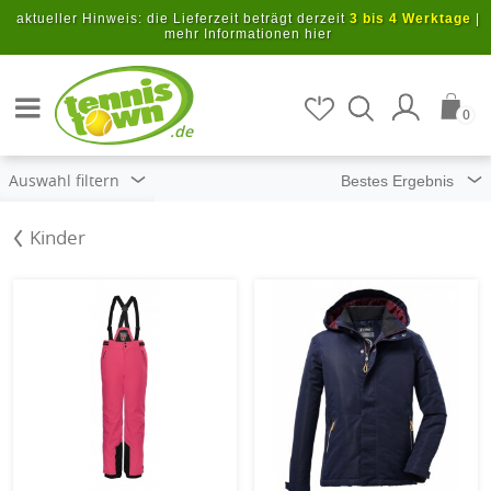
Zum Hauptinhalt springen
aktueller Hinweis: die Lieferzeit beträgt derzeit
3 bis 4 Werktage
|
mehr Informationen hier
Artikel suchen
0
.de
Auswahl filtern
Kinder