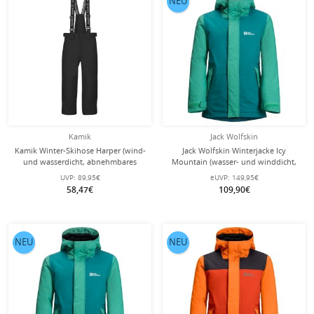
NEU
Kamik
Jack Wolfskin
Kamik Winter-Skihose Harper (wind-
Jack Wolfskin Winterjacke Icy
und wasserdicht, abnehmbares
Mountain (wasser- und winddicht,
Träger-/Latz-System) schwarz Kinder
atmungsaktiv,warm) türkis
UVP:
89,95€
eUVP:
149,95€
Jugendliche
58,47€
109,90€
NEU
NEU