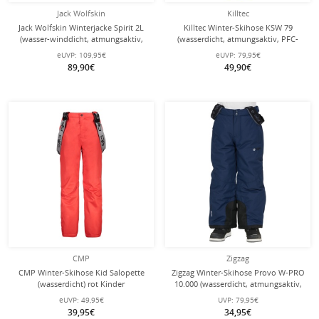
Jack Wolfskin
Killtec
Jack Wolfskin Winterjacke Spirit 2L
Killtec Winter-Skihose KSW 79
(wasser-winddicht, atmungsaktiv,
(wasserdicht, atmungsaktiv, PFC-
robust) nachtblau Kinder (164-176)
frei, Schneefang, Kantenschutz)
eUVP:
109,95€
eUVP:
79,95€
neonblau Kinder
89,90€
49,90€
CMP
Zigzag
CMP Winter-Skihose Kid Salopette
Zigzag Winter-Skihose Provo W-PRO
(wasserdicht) rot Kinder
10.000 (wasserdicht, atmungsaktiv,
Schneefang) Navy Blazer dunkelblau
eUVP:
49,95€
UVP:
79,95€
Kinder
39,95€
34,95€