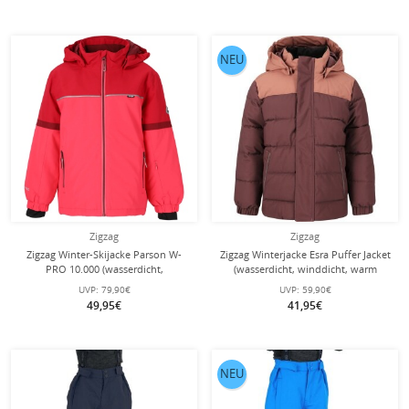
NEU
Zigzag
Zigzag
Zigzag Winter-Skijacke Parson W-
Zigzag Winterjacke Esra Puffer Jacket
PRO 10.000 (wasserdicht,
(wasserdicht, winddicht, warm
atmungsaktiv) crimsonrot Kinder
wattiert) burgundrot Kinder
UVP:
79,90€
UVP:
59,90€
49,95€
41,95€
NEU