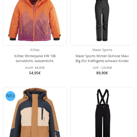
Killtec
Maier Sports
Killtec Winterjacke KW 106
Maier Sports Winter-Skihose Maxi
(winddicht, wasserdicht,
Big (für Kräftigere) schwarz Kinder
Schneefang, PFC-frei) neonorange
eUVP:
69,95€
UVP:
129,90€
Kleinkinder
54,95€
89,90€
NEU