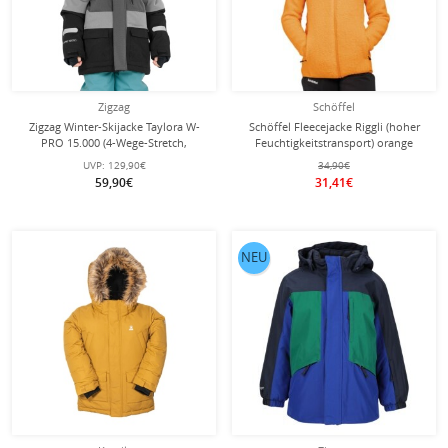
Zigzag
Schöffel
Zigzag Winter-Skijacke Taylora W-
Schöffel Fleecejacke Riggli (hoher
PRO 15.000 (4-Wege-Stretch,
Feuchtigkeitstransport) orange
wasserdicht, winddicht)
Kinder
UVP:
129,90€
34,90€
grau/schwarz Kinder
59,90€
31,41€
NEU