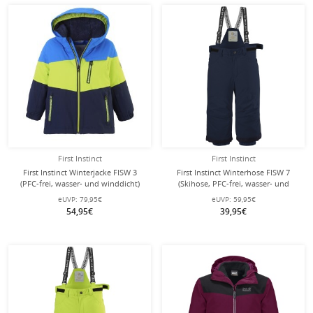
First Instinct
First Instinct
First Instinct Winterjacke FISW 3
First Instinct Winterhose FISW 7
(PFC-frei, wasser- und winddicht)
(Skihose, PFC-frei, wasser- und
neongelb/blau Kleinkinder
winddicht) dunkelblau Kleinkinder
eUVP:
79,95€
eUVP:
59,95€
54,95€
39,95€