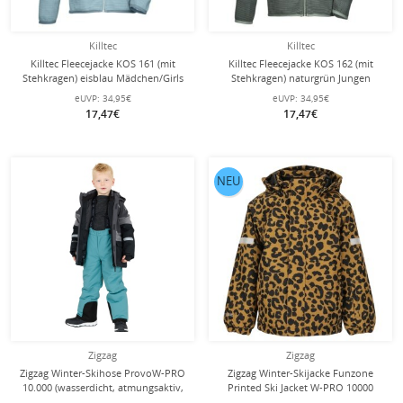
Killtec
Killtec
Killtec Fleecejacke KOS 161 (mit
Killtec Fleecejacke KOS 162 (mit
Stehkragen) eisblau Mädchen/Girls
Stehkragen) naturgrün Jungen
eUVP:
34,95€
eUVP:
34,95€
17,47€
17,47€
NEU
Zigzag
Zigzag
Zigzag Winter-Skihose ProvoW-PRO
Zigzag Winter-Skijacke Funzone
10.000 (wasserdicht, atmungsaktiv,
Printed Ski Jacket W-PRO 10000
Schneefang) blaugrün Kinder
(wasserdicht, winddicht)