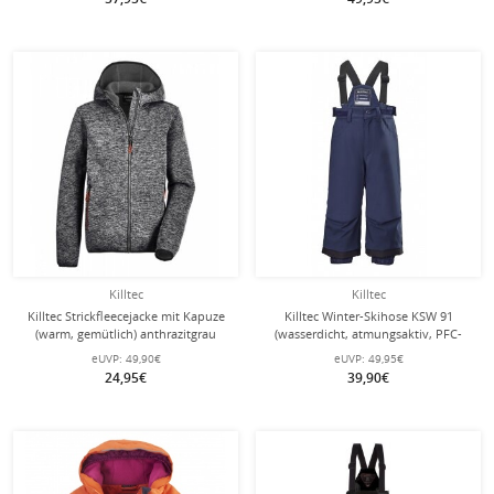
Killtec
Killtec
Killtec Strickfleecejacke mit Kapuze
Killtec Winter-Skihose KSW 91
(warm, gemütlich) anthrazitgrau
(wasserdicht, atmungsaktiv, PFC-
Kinder
frei, Schneefang, Kantenschutz)
eUVP:
49,90€
eUVP:
49,95€
navyblau Kleinkinder
24,95€
39,90€