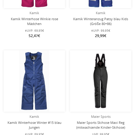
Kamik
Kamik
Kamik Winterhose Winkie rose
Kamik Winteranzug Patsy blau Kids
Mädchen
(Größe 80+86)
eUVP:
69,95€
eUVP:
99,95€
52,47€
29,99€
Kamik
Maier Sports
Kamik Winterhose Winter #15 blau
Maier Sports Skihose Maxi Reg
Jungen
(mitwachsende Kinder-Skihose)
schwarz Kinder
eUVP:
89,95€
UVP:
99,95€