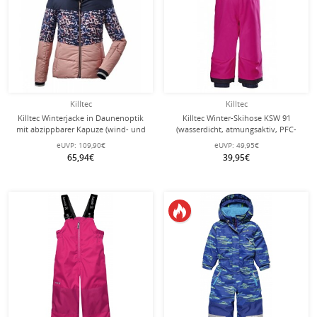
Killtec
Killtec
Killtec Winterjacke in Daunenoptik
Killtec Winter-Skihose KSW 91
mit abzippbarer Kapuze (wind- und
(wasserdicht, atmungsaktiv, PFC-
wasserabweisend, PFC-frei)
frei, Schneefang, Kantenschutz)
eUVP:
109,90€
eUVP:
49,95€
blau/rose Kinder
neonpink Kleinkinder
65,94€
39,95€