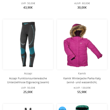
(Deutschland/Germany, warm)
royalblau Kinder
UVP:
50,00€
eUVP:
60,00€
schwarz Kinder
43,90€
30,00€
Accapi
Kamik
Accapi Funktionsunterwäsche
Kamik Winterjacke Parka Katy
Unterziehhose Ergoracing (warm)
(wind- und wasserdicht,
anthrazitgrau/türkis Kinder
reflektierend) fuchisapink Kinder
UVP:
50,00€
eUVP:
139,95€
25,00€
55,98€