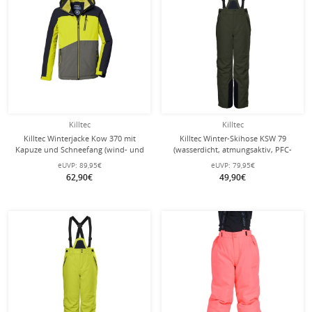
Killtec
Killtec
Killtec Winterjacke Kow 370 mit
Killtec Winter-Skihose KSW 79
Kapuze und Schneefang (wind- und
(wasserdicht, atmungsaktiv, PFC-
wasserdicht, atmungsaktiv, PFC-frei)
frei, Schneefang, Kantenschutz)
eUVP:
89,95€
eUVP:
79,95€
dunkelnavy Kinder
dunkelolivgrün Kinder
62,90€
49,90€