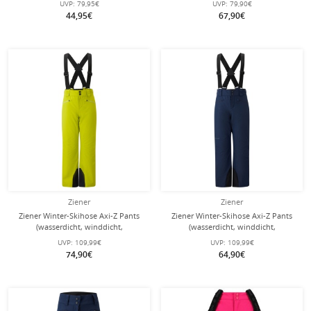
UVP:
79,95€
UVP:
79,90€
schwarz/gold Kinder
44,95€
67,90€
Ziener
Ziener
Ziener Winter-Skihose Axi-Z Pants
Ziener Winter-Skihose Axi-Z Pants
(wasserdicht, winddicht,
(wasserdicht, winddicht,
Schneefang) 2025 hellgrün
Schneefang) 2025 navyblau
UVP:
109,99€
UVP:
109,99€
Jungen/Kinder
Jungen/Kinder
74,90€
64,90€