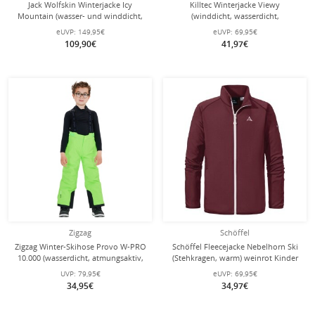
Jack Wolfskin Winterjacke Icy
Killtec Winterjacke Viewy
Mountain (wasser- und winddicht,
(winddicht, wasserdicht,
atmungsaktiv,warm) grün
Schneefang) dunkelblau/grün
eUVP:
149,95€
eUVP:
69,95€
Jugendliche
Kleinkinder
109,90€
41,97€
Zigzag
Schöffel
Zigzag Winter-Skihose Provo W-PRO
Schöffel Fleecejacke Nebelhorn Ski
10.000 (wasserdicht, atmungsaktiv,
(Stehkragen, warm) weinrot Kinder
Schneefang) geckogrün Kinder
UVP:
79,95€
eUVP:
69,95€
34,95€
34,97€