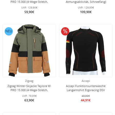
PRO 15.000 (4-Wege-Stretch,
Atmungsaktivität, Schneefang)
wasserdicht, winddicht) Burlwood
navyblau Mädchen
UVP:
129,90€
UVP:
129,95€
rosa Kinder
59,90€
109,90€
10% reduziert
NEU
Zigzag
Accapi
Zigzag Winter-Skijacke Taylora W-
Accapi Funktionsunterwäsche
PRO 15.000 (4-Wege-Stretch,
Langarmshirt Ergoracing DSV
wasserdicht, winddicht) khaki/braun
(Deutschland/Germany, warm)
UVP:
79,95€
49,90€
Kinder
schwarz Kinder
63,90€
44,91€