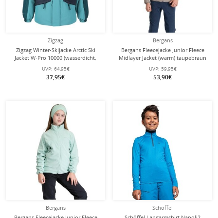
Zigzag
Bergans
Zigzag Winter-Skijacke Arctic Ski
Bergans Fleecejacke Junior Fleece
Jacket W-Pro 10000 (wasserdicht,
Midlayer Jacket (warm) taupebraun
winddicht) storm blau Kinder
Kinder
UVP:
64,95€
UVP:
59,95€
37,95€
53,90€
Bergans
Schöffel
Bergans Fleecejacke Junior Fleece
Schöffel Langarmshirt Napoli2