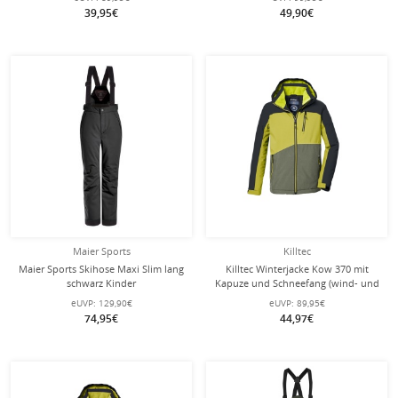
39,95€
49,90€
Maier Sports
Killtec
Maier Sports Skihose Maxi Slim lang
Killtec Winterjacke Kow 370 mit
schwarz Kinder
Kapuze und Schneefang (wind- und
wasserdicht, atmungsaktiv, PFC-frei)
eUVP:
129,90€
eUVP:
89,95€
schwarz Kinder
74,95€
44,97€