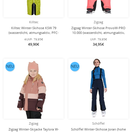
Killtec
Zigzag
Killtec Winter-Skihose KSW 79
Zigzag Winter-Skihose ProvoW-PRO
(wasserdicht, atmungsaktiv, PFC-
10.000 (wasserdicht, atmungsaktiv,
frei, Schneefang, Kantenschutz)
Schneefang) pink Kinder
eUVP:
79,95€
UVP:
79,95€
limegrün Kinder
49,90€
34,95€
NEU
NEU
Zigzag
Schöffel
Zigzag Winter-Skijacke Taylora W-
Schöffel Winter-Skihose Joran (hohe