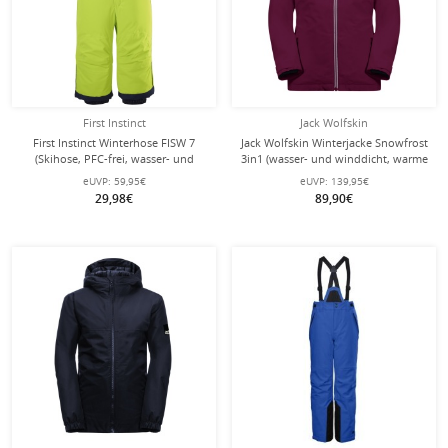
First Instinct
Jack Wolfskin
First Instinct Winterhose FISW 7
Jack Wolfskin Winterjacke Snowfrost
(Skihose, PFC-frei, wasser- und
3in1 (wasser- und winddicht, warme
winddicht) lime Kleinkinder
Fleece-Innenjacke) rubinrot Kinder
eUVP:
59,95€
eUVP:
139,95€
(164-176)
29,98€
89,90€