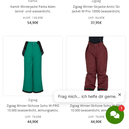
Kamik
Zigzag
Kamik Winterjacke Parka Aden
Zigzag Winter-Skijacke Arctic Ski
(wind- und wasserdicht,
Jacket W-Pro 10000 (wasserdicht,
reflektierend) gelb Kinder
winddicht) navyblau/grün/blau
eUVP:
139,95€
UVP:
64,95€
Kinder
54,90€
37,95€
Zigzag
Zigzag
Zigzag Winter-Skihose Soho W-PRO
Zigzag Winter-Skihose Soho W-PRO
10.000 (wasserdicht, atmungsaktiv,
10.000 (wasserdicht, atmungsaktiv,
winddicht) grün Kinder
winddicht) weinrot Kinder
UVP:
79,95€
UVP:
79,95€
44,90€
44,90€