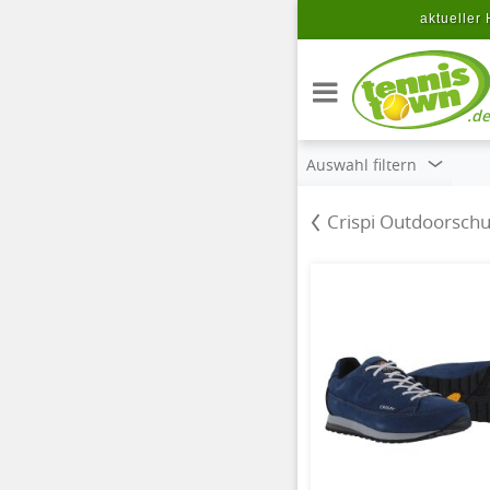
Zum Hauptinhalt springen
aktueller 
.de
Auswahl filtern
Crispi Outdoorsch