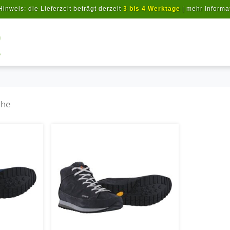
Hinweis: die Lieferzeit beträgt derzeit
3 bis 4 Werktage
|
mehr Informa
Artikel suchen
uhe