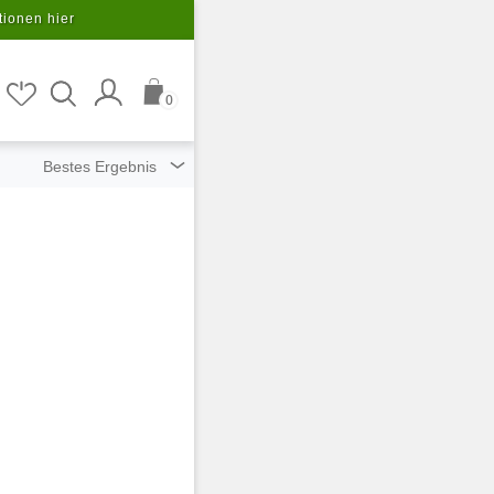
tionen hier
0