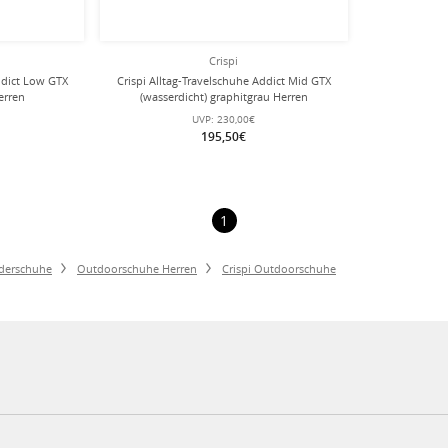
Crispi
ddict Low GTX
Crispi Alltag-Travelschuhe Addict Mid GTX
erren
(wasserdicht) graphitgrau Herren
UVP:
230,00€
195,50€
1
derschuhe
Outdoorschuhe Herren
Crispi Outdoorschuhe